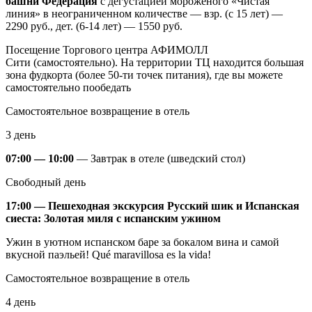
башни Федерация
с дегустацией мороженого «Чистая
линия» в неограниченном количестве — взр. (с 15 лет) —
2290 руб., дет. (6-14 лет) — 1550 руб.
Посещение Торгового центра АФИМОЛЛ
Сити (самостоятельно). На территории ТЦ находится большая
зона фудкорта (более 50-ти точек питания), где вы можете
самостоятельно пообедать
Самостоятельное возвращение в отель
3 день
07:00 — 10:00
—
Завтрак в отеле (шведский стол)
Свободный день
17:00 —
Пешеходная экскурсия Русский шик и Испанская
сиеста: Золотая миля с испанским ужином
Ужин в уютном испанском баре за бокалом вина и самой
вкусной паэльей! Qué maravillosa es la vida!
Самостоятельное возвращение в отель
4 день