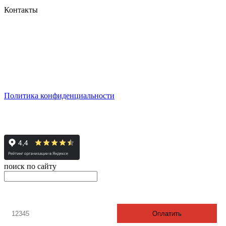
Контакты
г. Екатеринбург, ул. Шейнкмана, 111, 2 этаж
пн - пт: с 10:00 до 18:00
сб: по согласованию
Реестровый номер туроператора - РТО 022613
Политика конфиденциальности
© 2008-2024 - Администратор сайта ООО ТК "Вита трэвел",
ИНН 7452023824
поиск по сайту
онлайн оплата
Введите номер счета / договора
Оплатить