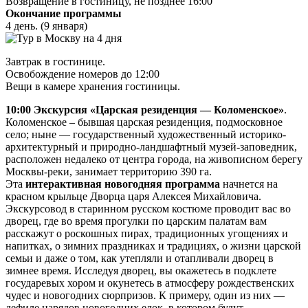
Возвращение в гостиницу, не позднее 16:00
Окончание программы
4 день. (9 января)
Завтрак в гостинице.
Освобождение номеров до 12:00
Вещи в камере хранения гостиницы.
10:00
Экскурсия «Царская резиденция — Коломенское»
.
Коломенское – бывшая царская резиденция, подмосковное
село; ныне — государственный художественный историко-
архитектурный и природно-ландшафтный музей-заповедник,
расположен недалеко от центра города, на живописном берегу
Москвы-реки, занимает территорию 390 га.
Эта
интерактивная новогодняя программа
начнется на
красном крыльце Дворца царя Алексея Михайловича.
Экскурсовод в старинном русском костюме проводит вас во
дворец, где во время прогулки по царским палатам вам
расскажут о роскошных пирах, традиционных угощениях и
напитках, о зимних праздниках и традициях, о жизни царской
семьи и даже о том, как утепляли и отапливали дворец в
зимнее время. Исследуя дворец, вы окажетесь в подклете
государевых хором и окунетесь в атмосферу рождественских
чудес и новогодних сюрпризов. К примеру, один из них —
дефиле нарядов новогодних елок, в котором будут