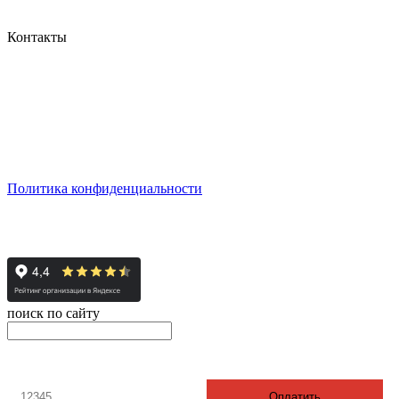
Контакты
г. Екатеринбург, ул. Шейнкмана, 111, 2 этаж
пн - пт: с 10:00 до 18:00
сб: по согласованию
Реестровый номер туроператора - РТО 022613
Политика конфиденциальности
© 2008-2024 - Администратор сайта ООО ТК "Вита трэвел",
ИНН 7452023824
поиск по сайту
онлайн оплата
Введите номер счета / договора
Оплатить