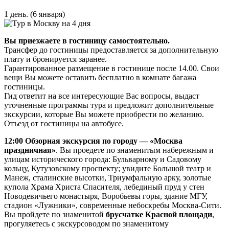
1 день. (6 января)
Вы приезжаете в гостиницу самостоятельно.
Трансфер до гостиницы предоставляется за дополнительную
плату и бронируется заранее.
Гарантированное размещение в гостинице после 14.00. Свои
вещи Вы можете оставить бесплатно в комнате багажа
гостиницы.
Гид ответит на все интересующие Вас вопросы, выдаст
уточненные программы тура и предложит дополнительные
экскурсии, которые Вы можете приобрести по желанию.
Отъезд от гостиницы на автобусе.
12:00
Обзорная экскурсия по городу — «Москва
праздничная»
. Вы проедете по знаменитым набережным и
улицам исторического города: Бульварному и Садовому
кольцу, Кутузовскому проспекту; увидите Большой театр и
Манеж, сталинские высотки, Триумфальную арку, золотые
купола Храма Христа Спасителя, лебединый пруд у стен
Новодевичьего монастыря, Воробьевы горы, здание МГУ,
стадион «Лужники», современные небоскребы Москва-Сити.
Вы пройдете по знаменитой
брусчатке Красной площади
,
прогуляетесь с экскурсоводом по знаменитому