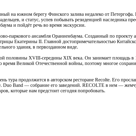
ный на южном берегу Финского залива недалеко от Петергофа. В
адельцев, и статус, успев побывать резиденцией наследника пр
баума и пойдёт речь во время экскурсии.
во-паркового ансамбля Ораниенбаума. Созданный по проекту арх
атрицы Екатерины II. Главной достопримечательностью Китайск
льного здания, в первозданном виде.
ой половины XVIII-середины XIX века. Он занимает площадь в 
о время Великой Отечественной войны, поэтому многое сохрани
ень тура продолжится в авторском ресторане Recolte. Его прос
е. Duo Band — собрание его заведений. RECOLTE в нем — жемчу
вров, которые нам предстоит сегодня попробовать.