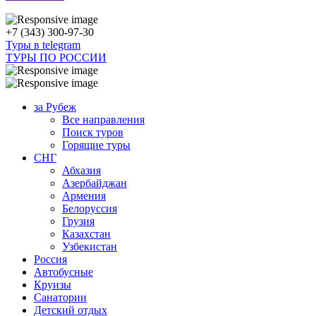
+7 (343) 300-97-30
Туры в telegram
ТУРЫ ПО РОССИИ
за Рубеж
Все направления
Поиск туров
Горящие туры
СНГ
Абхазия
Азербайджан
Армения
Белоруссия
Грузия
Казахстан
Узбекистан
Россия
Автобусные
Круизы
Санатории
Детский отдых