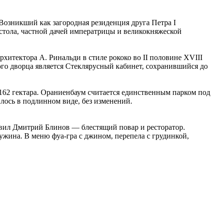
озникший как загородная резиденция друга Петра I
естола, частной дачей императрицы и великокняжеской
итектора А. Ринальди в стиле рококо во II половине XVIII
ого дворца является Стеклярусный кабинет, сохранившийся до
162 гектара. Ораниенбаум считается единственным парком под
лось в подлинном виде, без изменений.
лавил Дмитрий Блинов — блестящий повар и ресторатор.
жина. В меню фуа-гра с джином, перепела с грудинкой,