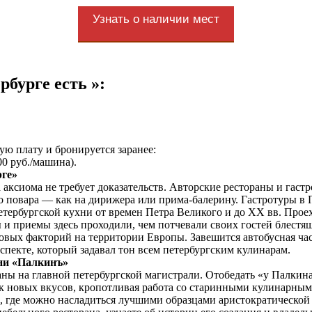
Узнать о наличии мест
рбурге есть »:
ую плату и бронируется заранее:
00 руб./машина).
рге»
 аксиома не требует доказательств. Авторские рестораны и гаст
го повара — как на дирижера или прима-балерину. Гастротуры в
тербургской кухни от времен Петра Великого и до XX вв. Прое
и приемы здесь проходили, чем потчевали своих гостей блестящ
овых факторий на территории Европы. Завешится автобусная час
спекте, который задавал тон всем петербургским кулинарам.
хни «Палкинъ»
аны на главной петербургской магистрали. Отобедать «у Палкин
к новых вкусов, кропотливая работа со старинными кулинарным
е, где можно насладиться лучшими образцами аристократическо