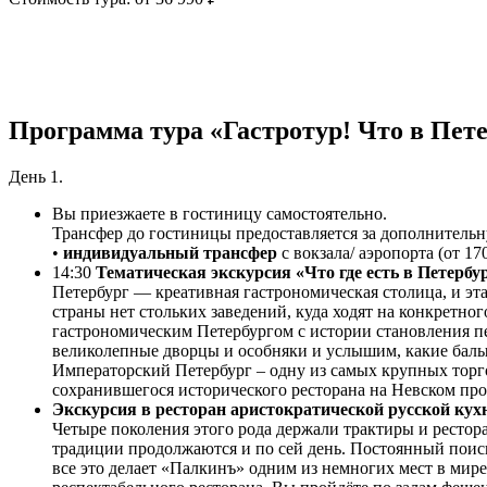
Программа тура «Гастротур! Что в Пете
День 1.
Вы приезжаете в гостиницу самостоятельно.
Трансфер до гостиницы предоставляется за дополнительн
•
индивидуальный трансфер
с вокзала/ аэропорта (от 17
14:30
Тематическая экскурсия «Что где есть в Петербу
Петербург — креативная гастрономическая столица, и эта
страны нет стольких заведений, куда ходят на конкретно
гастрономическим Петербургом с истории становления пе
великолепные дворцы и особняки и услышим, какие балы 
Императорский Петербург – одну из самых крупных торг
сохранившегося исторического ресторана на Невском про
Экскурсия в ресторан аристократической русской ку
Четыре поколения этого рода держали трактиры и рестор
традиции продолжаются и по сей день. Постоянный поис
все это делает «Палкинъ» одним из немногих мест в мир