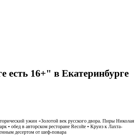
ге есть 16+" в Екатеринбурге
Исторический ужин «Золотой век русского двора. Пиры Николая
рк • обед в авторском ресторане Recolte • Круиз к Лахта-
менным десертом от шеф-повара