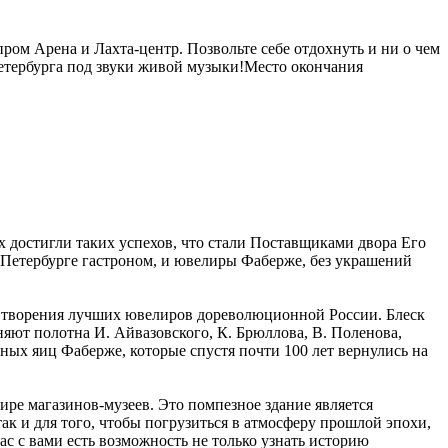
ром Арена и Лахта-центр. Позвольте себе отдохнуть и ни о чем
етербурга под звуки живой музыки!Место окончания
 достигли таких успехов, что стали Поставщиками двора Его
Петербурге гастроном, и ювелиры Фаберже, без украшений
ть творения лучших ювелиров дореволюционной России. Блеск
няют полотна И. Айвазовского, К. Брюллова, В. Поленова,
ых яиц Фаберже, которые спустя почти 100 лет вернулись на
ре магазинов-музеев. Это помпезное здание является
к и для того, чтобы погрузиться в атмосферу прошлой эпохи,
ас с вами есть возможность не только узнать историю