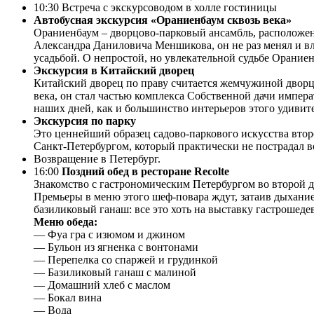
10:30 Встреча с экскурсоводом в холле гостиницы
Автобусная экскурсия «Ораниенбаум сквозь века»
Ораниенбаум – дворцово-парковый ансамбль, расположен
Александра Даниловича Меншикова, он не раз менял и вл
усадьбой. О непростой, но увлекательной судьбе Ораниен
Экскурсия в Китайский дворец
Китайский дворец по праву считается жемчужиной дворцо
века, он стал частью комплекса Собственной дачи импер
наших дней, как и большинство интерьеров этого удивите
Экскурсия по парку
Это ценнейший образец садово-паркового искусства втор
Санкт-Петербургом, который практически не пострадал в
Возвращение в Петербург.
16:00
Поздний обед в ресторане Recolte
Знакомство с гастрономическим Петербургом во второй д
Премьеры в меню этого шеф-повара ждут, затаив дыхани
базиликовый ганаш: все это хоть на выставку гастрошеде
Меню обеда:
— Фуа гра с изюмом и джином
— Бульон из ягненка с вонтонами
— Перепелка со спаржей и грудинкой
— Базиликовый ганаш с малиной
— Домашний хлеб с маслом
— Бокал вина
— Вода