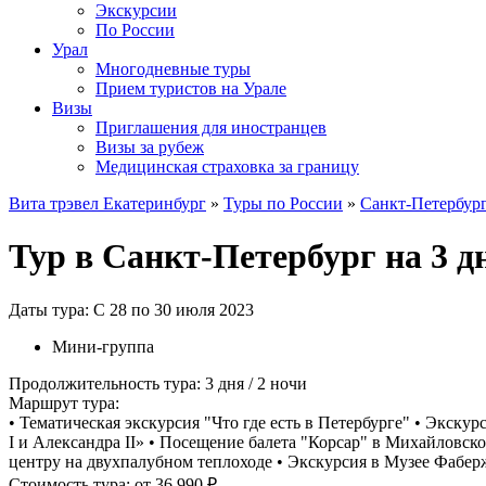
Экскурсии
По России
Урал
Многодневные туры
Прием туристов на Урале
Визы
Приглашения для иностранцев
Визы за рубеж
Медицинская страховка за границу
Вита трэвел Екатеринбург
»
Туры по России
»
Санкт-Петербур
Тур в Санкт-Петербург на 3 д
Даты тура: С 28 по 30 июля 2023
Мини-группа
Продолжительность тура: 3 дня / 2 ночи
Маршрут тура:
• Тематическая экскурсия "Что где есть в Петербурге" • Экск
I и Александра II» • Посещение балета "Корсар" в Михайловском
центру на двухпалубном теплоходе • Экскурсия в Музее Фабе
Стоимость тура: от 36 990 ₽