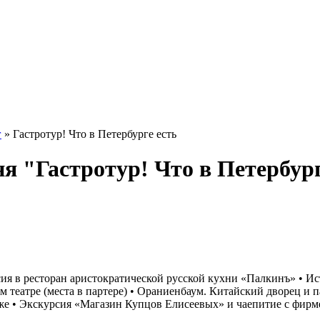
г
» Гастротур! Что в Петербурге есть
ня "Гастротур! Что в Петербур
урсия в ресторан аристократической русской кухни «Палкинъ» • 
 театре (места в партере) • Ораниенбаум. Китайский дворец и па
рже • Экскурсия «Магазин Купцов Елисеевых» и чаепитие с фир