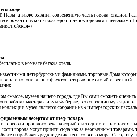
теплоходе
 Невы, а также охватит современную часть города: стадион Газп
дитесь романтической атмосферой и неповторимыми пейзажами П
миралтейская»)
ля
сплатно в комнате багажа отеля.
 известными петербургскими фамилиями, торговые Дома которых
 вина и колониальных фруктов, открывшие самый известный в 
здник.
ном смысле, музеев нашего города, где Вы сами сможете оцени
воих работах мастера фирмы Фаберже, в экспозиции музея допол
оллекции музея является собрание из 9 императорских пасхальн
с фирменным десертом от шеф-повара
 торговли прошлого века, который стал одним из немногих в ми
гости города могут прийти сюда как за необычными товарами, та
бурге и пробовать редкие деликатесы со всего мира. Сегодня у н