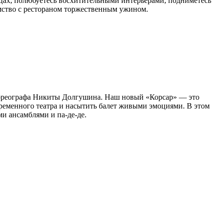
льцах, полюбуетесь восхитительными интерьерами, подниметесь
омство с рестораном торжественным ужином.
хореографа Никиты Долгушина. Наш новый «Корсар» — это
ременного театра и насытить балет живыми эмоциями. В этом
и ансамблями и па-де-де.