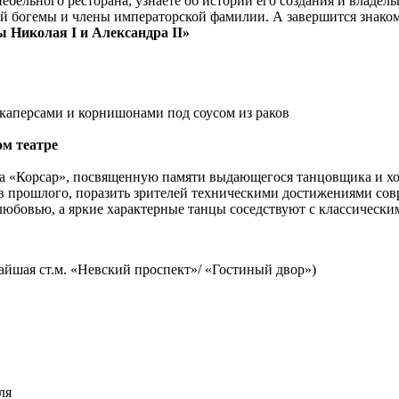
ебельного ресторана, узнаете об истории его создания и владе
ной богемы и члены императорской фамилии. А завершится знак
ы Николая I и Александра II»
 каперсами и корнишонами под соусом из раков
ом театре
та «Корсар», посвященную памяти выдающегося танцовщика и 
ов прошлого, поразить зрителей техническими достижениями сов
юбовью, а яркие характерные танцы соседствуют с классическим
йшая ст.м. «Невский проспект»/ «Гостиный двор»)
ля