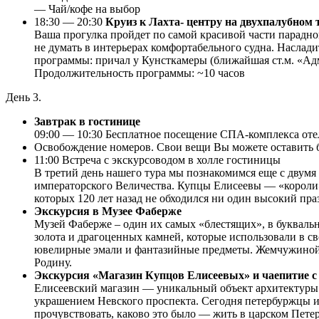
— Чай/кофе на выбор
18:30 — 20:30
Круиз к Лахта- центру на двухпалубном 
Ваша прогулка пройдет по самой красивой части парадной
не думать в интерьерах комфортабельного судна. Насла
программы: причал у Кунсткамеры (ближайшая ст.м. «Ад
Продолжительность программы: ~10 часов
День 3.
Завтрак в гостинице
09:00 — 10:30 Бесплатное посещение СПА-комплекса оте
Освобождение номеров. Свои вещи Вы можете оставить бе
11:00 Встреча с экскурсоводом в холле гостиницы
В третий день нашего тура мы познакомимся еще с двумя
императорского Величества. Купцы Елисеевы — «короли»
которых 120 лет назад не обходился ни один высокий пра
Экскурсия в Музее Фаберже
Музей Фаберже – один их самых «блестящих», в букваль
золота и драгоценных камней, которые использовали в с
ювелирные эмали и фантазийные предметы. Жемчужиной к
Родину.
Экскурсия «Магазин Купцов Елисеевых» и чаепитие 
Елисеевский магазин — уникальный объект архитектуры и
украшением Невского проспекта. Сегодня петербуржцы и 
прочувствовать, каково это было — жить в царском Петер