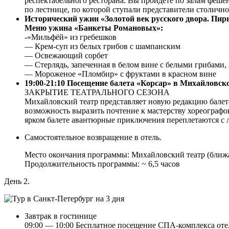
респектабельного ресторана. Вы пройдёте по залам фешен
по лестнице, по которой ступали представители столич
Исторический ужин «Золотой век русского двора. Пир
Меню ужина «Банкеты Романовых»:
-«Мильфёй» из гребешков
— Крем-суп из белых грибов с шампанским
— Освежающий сорбет
— Стерлядь, запеченная в белом вине с белыми грибами,
— Мороженое «Пломбир» с фруктами в красном вине
19:00-21:10 Посещение балета «Корсар» в Михайловск
ЗАКРЫТИЕ ТЕАТРАЛЬНОГО СЕЗОНА
Михайловский театр представляет новую редакцию бале
возможность выразить почтение к мастерству хореограф
ярком балете авантюрные приключения переплетаются с л
Самостоятельное возвращение в отель.
Место окончания программы: Михайловский театр (ближа
Продолжительность программы: ~ 6,5 часов
День 2.
Завтрак в гостинице
09:00 — 10:00 Бесплатное посещение СПА-комплекса оте