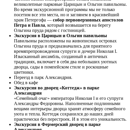
великолепные парковые Царицын и Ольгин павильоны.
Во время экскурсионной программы мы не только
посетим все эти места, но и заглянем в красивейший
храм Петергофа —
собор первоверховных апостолов
Петра и Павла
, который возвышается на берегу
Ольгина пруда рядом с гостиницей.
Экскурсия в Царицын и Ольгин павильоны
Павильоны расположены на живописных островах
Ольгина пруда и предназначались для приятного
времяпрепровождения супруги и дочери Николая I.
Изысканный ансамбль, созданный в античных
традициях, включает в себя два небольших уютных
дворца, сады в помпейском стиле и роскошные
цветники.
Переезд в парк Александрия.
Обед в кафе
Экскурсия во дворец «Коттедж» в парке
Александрия
«Семейный очаг» императора Николая I и его супруги
Александры Федоровны. Наполненные подлинными
вещами интерьеры дворца хранят атмосферу семейного
уюта и тепла. Коттедж сохранился до наших дней
практически без перестроек. И в этом его уникальность.
Экскурсия в Фермерский дворец в парке
Александрия