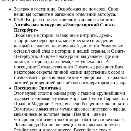
Завтрак в гостинице. Освобождение номеров. Свои
вещи вы оставите в багажном отделении автобуса.
09:30 Встреча с экскурсоводом в холле гостиницы.
Автобусная экскурсия «Императорский Санкт-
Петербург»
Любовные истории, загадочные интриги, дуэли,
дворцовые перевороты, мистические совпадения —
каждый из членов царствующей династии Романовых
оставил свой след в истории и нашей страны, и Санкт-
Петербурга. Во время экскурсии вы узнаете, где они
жили, как проводили время, чем увлекались. А
посещение Государственного Эрмитажа раскроет Вам
некоторые секреты личной жизни царственных особ и
познакомит с роскошным Зимним дворцом — парадной
зимней резиденцией российского императорского двора.
Посещение Эрмитажа
Этот музей стоит в одном ряду с такими крупнейшими
художественными музеями мира как Лувр в Париже или
Прадо в Мадриде. Сегодня среди бесценных экспонатов
Эрмитажа знаменитая мумия древнеегипетского жреца,
механические золотые часы «Павлин», две из
четырнадцати известных в мире работ кисти великого
Леонардо да Винчи, коллекция уникальных полотен
Рембрандта и многое другое. Всего более трех с