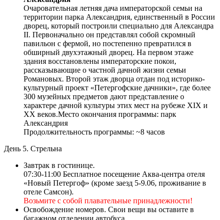
Очаровательная летняя дача императорской семьи на
территории парка Александрия, единственный в России
дворец, который построили специально для Александра
II. Первоначально он представлял собой скромный
павильон с фермой, но постепенно превратился в
обширный двухэтажный дворец. На первом этаже
здания восстановлены императорские покои,
рассказывающие о частной дачной жизни семьи
Романовых. Второй этаж дворца отдан под историко-
культурный проект «Петергофские дачники», где более
300 музейных предметов дают представление о
характере дачной культуры этих мест на рубеже XIX и
XX веков.Место окончания программы: парк
Александрия
Продолжительность программы: ~8 часов
День 5. Стрельна
Завтрак в гостинице.
07:30-11:00 Бесплатное посещение Аква-центра отеля
«Новый Петергоф» (кроме заезд 5-9.06, проживание в
отеле Самсон).
Возьмите с собой плавательные принадлежности!
Освобождение номеров. Свои вещи вы оставите в
багажном отделении автобуса.