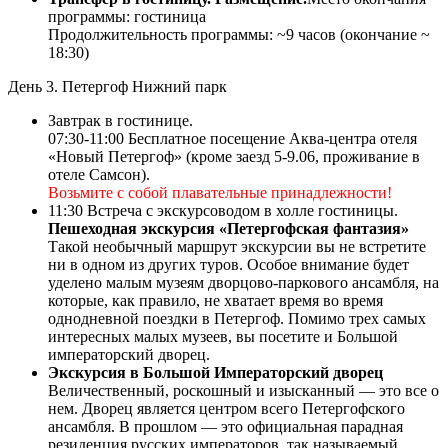
программы: гостиница
Продолжительность программы: ~9 часов (окончание ~
18:30)
День 3. Петергоф Нижний парк
Завтрак в гостинице.
07:30-11:00 Бесплатное посещение Аква-центра отеля
«Новый Петергоф» (кроме заезд 5-9.06, проживание в
отеле Самсон).
Возьмите с собой плавательные принадлежности!
11:30 Встреча с экскурсоводом в холле гостиницы.
Пешеходная экскурсия «Петергофская фантазия»
Такой необычный маршрут экскурсии вы не встретите
ни в одном из других туров. Особое внимание будет
уделено малым музеям дворцово-паркового ансамбля, на
которые, как правило, не хватает время во время
однодневной поездки в Петергоф. Помимо трех самых
интересных малых музеев, вы посетите и Большой
императорский дворец.
Экскурсия в Большой Императорский дворец
Величественный, роскошный и изысканный — это все о
нем. Дворец является центром всего Петергофского
ансамбля. В прошлом — это официальная парадная
резиденция русских императоров, так называемый