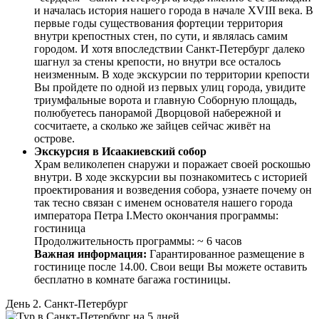
и началась история нашего города в начале XVIII века. В
первые годы существования фортеции территория
внутри крепостных стен, по сути, и являлась самим
городом. И хотя впоследствии Санкт-Петербург далеко
шагнул за стены крепости, но внутри все осталось
неизменным. В ходе экскурсии по территории крепости
Вы пройдете по одной из первых улиц города, увидите
триумфальные ворота и главную Соборную площадь,
полюбуетесь панорамой Дворцовой набережной и
сосчитаете, а сколько же зайцев сейчас живёт на
острове.
Экскурсия в Исаакиевский собор
Храм великолепен снаружи и поражает своей роскошью
внутри. В ходе экскурсии вы познакомитесь с историей
проектирования и возведения собора, узнаете почему он
так тесно связан с именем основателя нашего города
императора Петра I.Место окончания программы:
гостиница
Продолжительность программы: ~ 6 часов
Важная информация:
Гарантированное размещение в
гостинице после 14.00. Свои вещи Вы можете оставить
бесплатно в комнате багажа гостиницы.
День 2. Санкт-Петербург