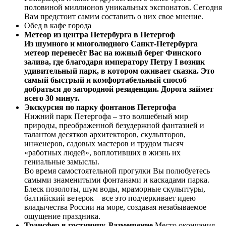
половиной миллионов уникальных экспонатов. Сегодня
Вам предстоит самим составить о них свое мнение.
Обед в кафе города
Метеор из центра Петербурга в Петергоф
Из шумного и многолюдного Санкт-Петербурга
метеор перенесёт Вас на южный берег Финского
залива, где благодаря императору Петру I возник
удивительный парк, в котором оживает сказка. Это
самый быстрый и комфортабельный способ
добраться до загородной резиденции. Дорога займет
всего 30 минут.
Экскурсия по парку фонтанов Петергофа
Нижний парк Петергофа – это волшебный мир
природы, преображенной безудержной фантазией и
талантом десятков архитекторов, скульпторов,
инженеров, садовых мастеров и трудом тысяч
«работных людей», воплотивших в жизнь их
гениальные замыслы.
Во время самостоятельной прогулки Вы полюбуетесь
самыми знаменитыми фонтанами и каскадами парка.
Блеск позолоты, шум воды, мраморные скульптуры,
балтийский ветерок – все это подчеркивает идею
владычества России на море, создавая незабываемое
ощущение праздника.
Трансфер в гостиницу. Размещение.
Место окончания