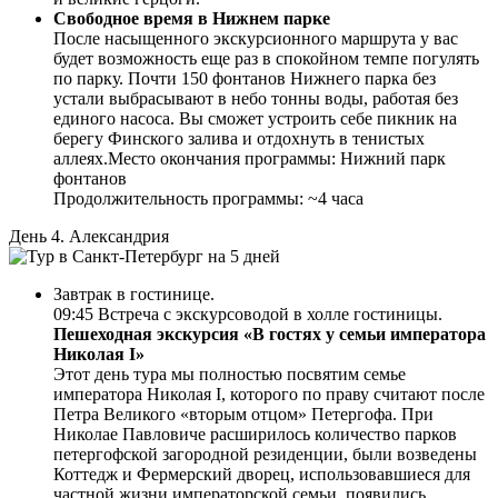
Свободное время в Нижнем парке
После насыщенного экскурсионного маршрута у вас
будет возможность еще раз в спокойном темпе погулять
по парку. Почти 150 фонтанов Нижнего парка без
устали выбрасывают в небо тонны воды, работая без
единого насоса. Вы сможет устроить себе пикник на
берегу Финского залива и отдохнуть в тенистых
аллеях.Место окончания программы: Нижний парк
фонтанов
Продолжительность программы: ~4 часа
День 4. Александрия
Завтрак в гостинице.
09:45 Встреча с экскурсоводой в холле гостиницы.
Пешеходная экскурсия «В гостях у семьи императора
Николая I»
Этот день тура мы полностью посвятим семье
императора Николая I, которого по праву считают после
Петра Великого «вторым отцом» Петергофа. При
Николае Павловиче расширилось количество парков
петергофской загородной резиденции, были возведены
Коттедж и Фермерский дворец, использовавшиеся для
частной жизни императорской семьи, появились