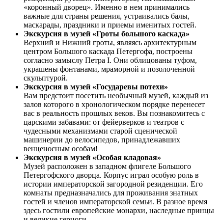
«коронный дворец». Именно в нем принимались
важные для страны решения, устраивались балы,
маскарады, праздники и приемы именитых гостей.
Экскурсия в музей «Гроты большого каскада»
Верхний и Нижний гроты, являясь архитектурным
центром Большого каскада Петергофа, построены
согласно замыслу Петра I. Они облицованы туфом,
украшены фонтанами, мраморной и позолоченной
скульптурой.
Экскурсия в музей «Государевы потехи»
Вам предстоит посетить необычный музей, каждый из
залов которого в хронологическом порядке перенесет
вас в реальность прошлых веков. Вы познакомитесь с
царскими забавами: от фейерверков и театров с
чудесными механизмами старой сценической
машинерии до велосипедов, принадлежавших
венценосным особам!
Экскурсия в музей «Особая кладовая»
Музей расположен в западном флигеле Большого
Петергофского дворца. Корпус играл особую роль в
истории императорской загородной резиденции. Его
комнаты предназначались для проживания знатных
гостей и членов императорской семьи. В разное время
здесь гостили европейские монархи, наследные принцы
и великие герцоги.