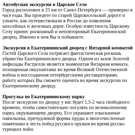
Автобусная экскурсия в Царское Село
Город расположен в 25 км от Санкт-Петербурга — примерно в
часе езды. Вы проедете по старой Царскосельской дороге и
узнаете, как путешествовали в России до появления
шоссейных и железных дорог. Особую известность Царскому
Селу принес роскошный и неповторимый Екатерининский
дворец. Именно в нем Вы и побываете.
Экскурсия в Екатерининский дворец с Янтарной комнатой
Гостей Царского Села потрясает фантастическая роскошь
убранства Екатерининского дворца. Одним из залов Золотой
анфилады Растрелли является знаменитая Янтарная комната,
похищенная оккупантами во время Великой Отечественной
войны и воссозданная петербургскими реставраторами,
работу которых Вы сможете оценить во время экскурсии по
Екатерининскому дворцу.
Прогулка по Екатерининскому парку
После экскурсии по дворцу у вас будет 1,5-2 часа свободного
времени, чтобы самостоятельно погулять по великолепному
парку, окружающему дворец. Его украшают изысканные
павильоны, причудливой формы пруды и многочисленные
памятники в честь побед русского оружия во время русско-
турецких войн.