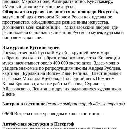
площадь, Марсово поле, Адмиралтейство, Кунсткамеру,
«Медный всадник» и многое другое.
Обзорная экскурсия завершится на площади Искусств,
задуманной архитектором Карлом Росси как идеальное
пространство, объединяющее разные виды искусства.
Доминанта всей композиции – Михайловский дворец, где
расположена основная экспозиция Русского музея, куда мы и
направимся дальше.
Экскурсия в Русский музей
Государственный Русский музей – крупнейшее в мире
собрание русского изобразительного искусства. Коллекции
музея насчитывает около 400 000 экспонатов. Здесь можно
увидеть знакомые по репродукциям иконы Андрея Рублева,
картины «Бурлаки на Волге» Ильи Репина, «Шестикрылый
серафим» Михаила Врубеля, «Последний день Помпеи»
Карла Брюллова, а также работы Серова, Сурикова,
Айвазовского, Левитана и других выдающихся художников.
2 день
Завтрак в гостинице
(если не выбран тариф «без завтрака»)
09:00
Встреча с экскурсоводом в холле гостиницы
Автобусная экскурсия в Петергоф