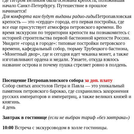
где Петром Великим была основана крепость, положившая
начало Санкт-Петербургу. Путешествие в прошлое
начинается!
Для комфорта вам будут выданы радио-гиды
Петропавловская
крепость — это «сердце» города, его первая постройка, где
все еще присутствует атмосфера петровского времени. Во
время экскурсии по территории крепости вы познакомитесь с
историей строительства первой бастионной крепости России.
Увидите «город в городе»: типовые постройки петровского
времени, кафедральный собор, тюрьму Трубецкого бастиона,
«Монетный двор», где и сегодня идет чеканка монет, а также
изготавливают ордена и медали. Узнаете, откуда взялось
название острова и почему пушка стреляет ровно в полдень.
Посещение Петропавловского собора
за доп. плату
Собор святых апостолов Петра и Павла — это уникальный
памятник петровского барокко, где сохранились захоронения
русских императоров и императриц, а также великих князей и
княгинь.
4 день
Завтрак в гостинице
(если не выбран тариф «без завтрака»)
10:00
Встреча с экскурсоводом в холле гостиницы.