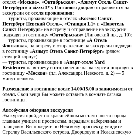
отелях
«Москва»
,
«Октябрьская»
,
«Азимут Отель Санкт-
Петербург»
и
«izzzi 3* у Гостиного двора»
отправляются на
экскурсии
от отеля проживания
;
— туристы, проживающие в отелях
«Космос Санкт-
Петербург Невский Отель»
,
«Станция L1»
и
«Новотель
Санкт-Петербург»
на встречу и отправление на экскурсии
подходят в гостиницу
«Октябрьская»
(Лиговский пр., д. 10);
— туристы, проживающие в гостинице
«А Отель
Фонтанка»
, на встречу и отправление на экскурсии подходят
в гостиницу
«Азимут Отель Санкт-Петербург»
(рядом
стоящий корпус).
— туристы, проживающие в
«Апарт-отеле Yard
Residence»
на встречу и отправление на экскурсии подходят в
гостиницу
«Москва»
(пл. Александра Невского, д. 2) — 5
минут пешком.
Размещение в гостинице после 14.00/15.00 в зависимости от
отеля.
Свои вещи Вы можете оставить в комнате багажа
гостиницы.
Автобусная обзорная экскурсия
Экскурсия пройдет по красивейшим местам нашего города –
главным улицам и проспектам, парадным набережным и
площадям. Вы проедете по Невскому проспекту, увидите
Стрелку Васильевского острова, Дворцовую и Исаакиевскую