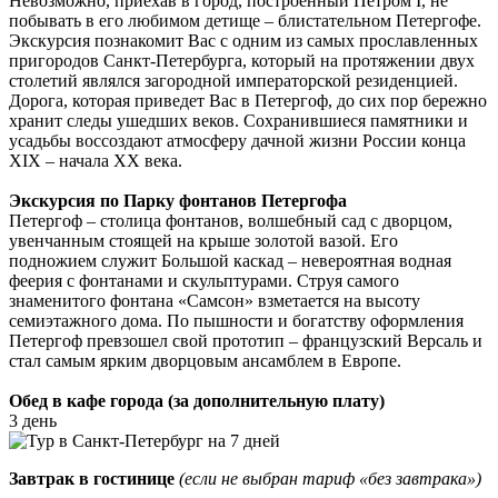
Невозможно, приехав в город, построенный Петром I, не
побывать в его любимом детище – блистательном Петергофе.
Экскурсия познакомит Вас с одним из самых прославленных
пригородов Санкт-Петербурга, который на протяжении двух
столетий являлся загородной императорской резиденцией.
Дорога, которая приведет Вас в Петергоф, до сих пор бережно
хранит следы ушедших веков. Сохранившиеся памятники и
усадьбы воссоздают атмосферу дачной жизни России конца
XIX – начала XX века.
Экскурсия по Парку фонтанов Петергофа
Петергоф – столица фонтанов, волшебный сад с дворцом,
увенчанным стоящей на крыше золотой вазой. Его
подножием служит Большой каскад – невероятная водная
феерия с фонтанами и скульптурами. Струя самого
знаменитого фонтана «Самсон» взметается на высоту
семиэтажного дома. По пышности и богатству оформления
Петергоф превзошел свой прототип – французский Версаль и
стал самым ярким дворцовым ансамблем в Европе.
Обед в кафе города (за дополнительную плату)
3 день
Завтрак в гостинице
(если не выбран тариф «без завтрака»)