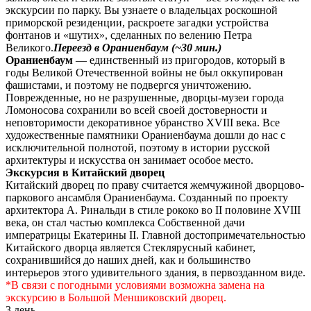
экскурсии по парку. Вы узнаете о владельцах роскошной
приморской резиденции, раскроете загадки устройства
фонтанов и «шутих», сделанных по велению Петра
Великого.
Переезд в Ораниенбаум (~30 мин.)
Ораниенбаум
— единственный из пригородов, который в
годы Великой Отечественной войны не был оккупирован
фашистами, и поэтому не подвергся уничтожению.
Поврежденные, но не разрушенные, дворцы-музеи города
Ломоносова сохранили во всей своей достоверности и
неповторимости декоративное убранство XVIII века. Все
художественные памятники Ораниенбаума дошли до нас с
исключительной полнотой, поэтому в истории русской
архитектуры и искусства он занимает особое место.
Экскурсия в Китайский дворец
Китайский дворец по праву считается жемчужиной дворцово-
паркового ансамбля Ораниенбаума. Созданный по проекту
архитектора А. Ринальди в стиле рококо во II половине XVIII
века, он стал частью комплекса Собственной дачи
императрицы Екатерины II. Главной достопримечательностью
Китайского дворца является Стеклярусный кабинет,
сохранившийся до наших дней, как и большинство
интерьеров этого удивительного здания, в первозданном виде.
*В связи с погодными условиями возможна замена на
экскурсию в Большой Меншиковский дворец.
3 день