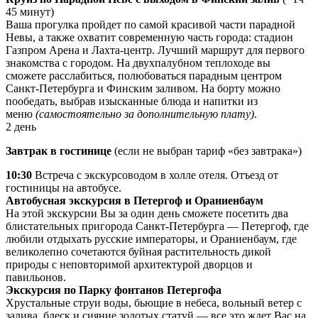
45 минут)
Ваша прогулка пройдет по самой красивой части парадной
Невы, а также охватит современную часть города: стадион
Газпром Арена и Лахта-центр. Лучший маршрут для первого
знакомства с городом. На двухпалубном теплоходе вы
сможете расслабиться, полюбоваться парадным центром
Санкт-Петербурга и Финским заливом. На борту можно
пообедать, выбрав изысканные блюда и напитки из
меню
(самостоятельно за дополнительную плату)
.
2 день
Завтрак в гостинице
(если не выбран тариф «без завтрака»)
10:30
Встреча с экскурсоводом в холле отеля. Отъезд от
гостиницы на автобусе.
Автобусная экскурсия в Петергоф и Ораниенбаум
На этой экскурсии Вы за один день сможете посетить два
блистательных пригорода Санкт-Петербурга — Петергоф, где
любили отдыхать русские императоры, и Ораниенбаум, где
великолепно сочетаются буйная растительность дикой
природы с неповторимой архитектурой дворцов и
павильонов.
Экскурсия по Парку фонтанов Петергофа
Хрустальные струи воды, бьющие в небеса, вольный ветер с
залива, блеск и сияние золотых статуй — все это ждет Вас на