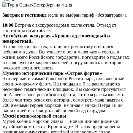
Завтрак в гостинице
(если не выбран тариф «без завтрака»).
10:00
Встреча с экскурсоводом в холле отеля. Отъезд от
гостиницы на автобусе.
Автобусная экскурсия «Кронштадт: очевидный и
невероятный»
Эта экскурсия для тех, кто ценит романтику и остался
ребенком в душе. Вы узнаете о роли маленького города в
жизни всего Российского государства, поговорите о подвигах
и славе русских мореплавателей, погрузившись в историю
русского военного флота.
Музейно-исторический парк «Остров фортов»
Это первый и самый большой в России парк, посвящённый
военно-морскому флоту. На площади в 9 га располагается
несколько тематических площадок. Вы сможете прогуляться
по Аллее героев российского флота, которая рассказывает о
более чем трех веках его истории, осмотреть маяк памяти с
200 именами героев-моряков, начиная с эпохи Петра I и до
наших дней и заглянуть в яблоневый сад с прудом.
Музей военно-морской славы
Музей военно-морской славы — новый инновационный
музейный комплекс в Кронштадте. В залах представлены
различные симуляторы кораблей и подводных лодок,