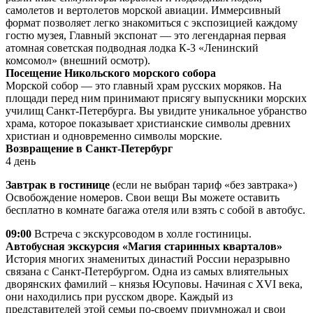
самолетов и вертолетов морской авиации. Иммерсивный
формат позволяет легко знакомиться с экспозицией каждому
гостю музея, Главный экспонат — это легендарная первая
атомная советская подводная лодка К-3 «Ленинский
комсомол» (внешний осмотр).
Посещение Никольского морского собора
Морской собор — это главный храм русских моряков. На
площади перед ним принимают присягу выпускники морских
училищ Санкт-Петербурга. Вы увидите уникальное убранство
храма, которое показывает христианские символы древних
христиан и одновременно символы морские.
Возвращение в Санкт-Петербург
4 день
Завтрак в гостинице
(если не выбран тариф «без завтрака»)
Освобождение номеров. Свои вещи Вы можете оставить
бесплатно в комнате багажа отеля или взять с собой в автобус.
09:00
Встреча с экскурсоводом в холле гостиницы.
Автобусная экскурсия «Магия старинных кварталов»
История многих знаменитых династий России неразрывно
связана с Санкт-Петербургом. Одна из самых влиятельных
дворянских фамилий – князья Юсуповы. Начиная с XVI века,
они находились при русском дворе. Каждый из
представителей этой семьи по-своему приумножал и свои