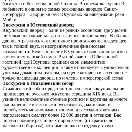
богатства и богатства новой Родины. Во время экскурсии Вы
побываете в одном из самых роскошных дворцов Санкт-
Петербурга – дворце князей Юсуповых на набережной реки
Мойки.
Экскурсия в Юсуповский дворец
Юсуповский дворец – один из редких особняков, где уцелели
не только парадные залы, но и личные покои хозяев. В облике
дворца отразились как восточное происхождение владельцев,
так и тонкий вкус, и неограниченные финансовые
возможности. Ведь состояние Юсуповых было сопоставимо с
состоянием царской семьи. Вы побываете в Гобеленовой
гостиной, где Юсуповы хранили свои знаменитые
художественные коллекции, а также полюбуетесь удивительно
уютным домашним театром, на сцене которого выступали не
только владельцы дворца, но и члены императорской семьи.
Экскурсия в Исаакиевский собор
Исаакиевский собор предстанет перед вами как уникальное
произведение русского искусства середины XIX века. Вы
увидите великолепные стенные росписи и картины на холсте,
выполненные известными русскими художниками, и
полюбуетесь мозаичными иконами, для создания которых
использовали смальту более 12 000 цветов и оттенков. Вас
поразит обилие различных пород камня (от гранита до
малахита и бирюзы), которые пошли на отделку храма.