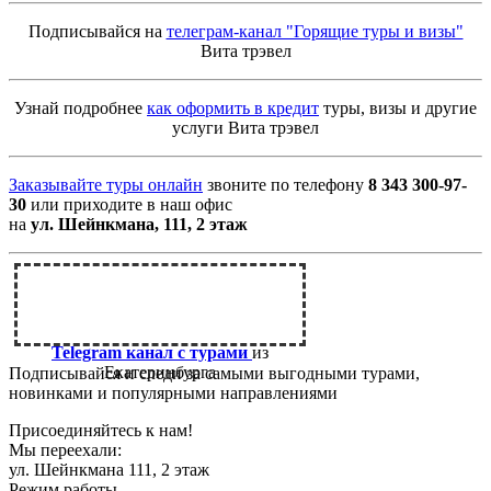
Подписывайся на
телеграм-канал "Горящие туры и визы"
Вита трэвел
Узнай подробнее
как оформить в кредит
туры, визы и другие
услуги Вита трэвел
Заказывайте туры онлайн
звоните по телефону
8 343 300-97-
30
или приходите в наш офис
на
ул. Шейнкмана, 111, 2 этаж
Telegram канал с турами
из
Екатеринбурга
Подписывайся и следи за самыми выгодными турами,
новинками и популярными направлениями
Присоединяйтесь к нам!
Мы переехали:
ул. Шейнкмана 111, 2 этаж
Режим работы