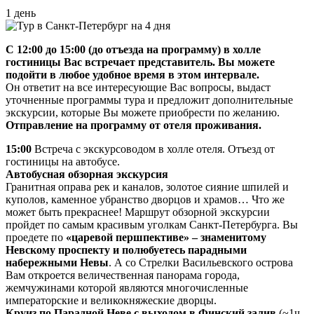
1 день
С 12:00 до 15:00 (до отъезда на программу) в холле
гостиницы Вас встречает представитель. Вы можете
подойти в любое удобное время в этом интервале.
Он ответит на все интересующие Вас вопросы, выдаст
уточненные программы тура и предложит дополнительные
экскурсии, которые Вы можете приобрести по желанию.
Отправление на программу от отеля проживания.
15:00
Встреча с экскурсоводом в холле отеля. Отъезд от
гостиницы на автобусе.
Автобусная обзорная экскурсия
Гранитная оправа рек и каналов, золотое сияние шпилей и
куполов, каменное убранство дворцов и храмов… Что же
может быть прекраснее! Маршрут обзорной экскурсии
пройдет по самым красивым уголкам Санкт-Петербурга. Вы
проедете по
«царевой першпективе» – знаменитому
Невскому проспекту и полюбуетесь парадными
набережными Невы
. А со Стрелки Васильевского острова
Вам откроется величественная панорама города,
жемчужинами которой являются многочисленные
императорские и великокняжеские дворцы.
Круиз по Парадной Неве с выходом в Финский залив
(~1ч