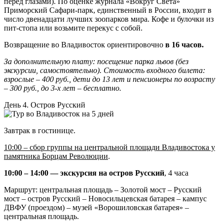
перед глазами). По оценке журнала «Вокруг Света»
Приморский Сафари-парк, единственный в России, входит в
число двенадцати лучших зоопарков мира. Кофе и булочки из
пит-стопа или возьмите перекус с собой.
Возвращение во Владивосток ориентировочно
в 16 часов.
За дополнительную плату: посещение парка львов (без
экскурсии, самостоятельно). Стоимость входного билета:
взрослые – 400 руб., дети до 13 лет и пенсионеры по возрасту
– 300 руб., до 3-х лет – бесплатно.
День 4. Остров Русский
Завтрак в гостинице.
10:00 – сбор группы на центральной площади Владивостока у
памятника Борцам Революции
.
10:00 – 14:00 — экскурсия на остров Русский
, 4 часа
Маршрут: центральная площадь – Золотой мост – Русский
мост – остров Русский – Новосильцевская батарея – кампус
ДВФУ (проездом) – музей «Ворошиловская батарея» –
центральная площадь.