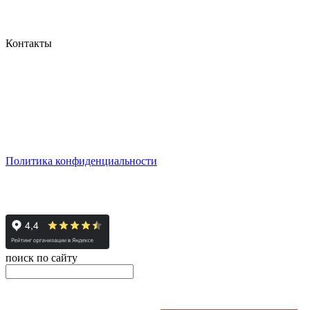
Контакты
г. Екатеринбург, ул. Шейнкмана, 111, 2 этаж
пн - пт: с 10:00 до 18:00
сб: по согласованию
Реестровый номер туроператора - РТО 022613
Политика конфиденциальности
© 2008-2024 - Администратор сайта ООО ТК "Вита трэвел",
ИНН 7452023824
поиск по сайту
онлайн оплата
Введите номер счета / договора