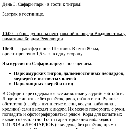
День 3. Сафари-парк - в гости к тиграм!
Завтрак в гостинице.
10:00 – сбор группы на центральной площади Владивостока у
памятника Борцам Революции
.
10:00
— трансфер в пос. Шкотово. В пути 80 км,
ориентировочно 1,5 часа в одну сторону.
Экскурсия по Сафари-парку
с посещением:
Парк амурских тигров, дальневосточных леопардов,
медведей и пятнистых оленей
Парк хищных зверей и птиц
В Сафари-паре содержатся все животные уссурийской тайги.
Люди и животные без решёток, рвов, стёкол и т.п. Ручные
обитатели (изюбрь, пятнистые олени, косули, кабанчики,
кролики) сами выходят к людям. Их можно покормить с руки,
погладить и сфотографироваться рядом. Корм для копытных
выдаётся бесплатно. Гости гарантированно наблюдают
ТИГРОВ и ЛЕОПАРДОВ (с виадука, без решёток, прямо