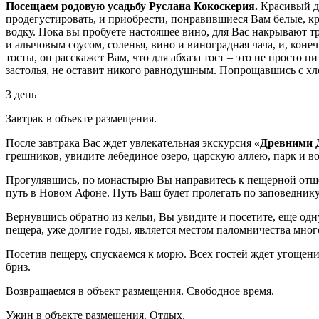
Посещаем родовую усадьбу Руслана Кокоскерия.
Красивый до
продегустировать, и приобрести, понравившиеся Вам белые, кр
водку. Пока вы пробуете настоящее вино, для Вас накрывают 
и алычовым соусом, соленья, вино и виноградная чача, и, коне
тосты, он расскажет Вам, что для абхаза тост – это не просто
застолья, не оставит никого равнодушным. Попрощавшись с хл
3 день
Завтрак в объекте размещения.
После завтрака Вас ждет увлекательная экскурсия
«Древними 
грешников, увидите лебединое озеро, царскую аллею, парк и в
Прогулявшись, по монастырю Вы направитесь к пещерной отше
путь в Новом Афоне. Путь Ваш будет пролегать по заповеднику
Вернувшись обратно из кельи, Вы увидите и посетите, еще одн
пещера, уже долгие годы, является местом паломничества мног
Посетив пещеру, спускаемся к морю. Всех гостей ждет угощен
бриз.
Возвращаемся в объект размещения. Свободное время.
Ужин в объекте размещения. Отдых.