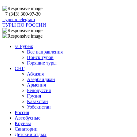
+7 (343) 300-97-30
Туры в telegram
ТУРЫ ПО РОССИИ
за Рубеж
Все направления
Поиск туров
Горящие туры
СНГ
Абхазия
Азербайджан
Армения
Белоруссия
Грузия
Казахстан
Узбекистан
Россия
Автобусные
Круизы
Санатории
Детский отдых