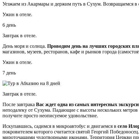
Уезжаем из Акармары и держим путь в Сухум. Возвращаемся в 
Ужин в отеле.
6 день
Завтрак в отеле.
День моря и солнца.
Проводим день на лучших городских пл
магазинов, музеев, ресторанов, кафе и рынков города (самостоя
Ужин в отеле.
7 день
Завтрак в отеле.
После завтрака
Вас ждет одна из самых интересных экскурси
неподалеку от Сухума. Падающие с высоты нескольких метров с
получите просто неописуемое удовольствие.
Искупавшись, садимся в микроавтобус и двигаемся в
село Ило
покровителем которого считается святой Георгий Победоносец.
мироточащими чудотворными иконами. Территория Церкви при