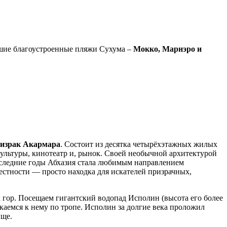
чшие благоустроенные пляжи Сухума –
Мокко, Марнэро и
ризрак Акармара
. Состоит из десятка четырёхэтажных жилых
культуры, кинотеатр и, рынок. Своей необычной архитектурой
оследние годы Абхазия стала любимым направлением
стности — просто находка для искателей призрачных,
гор. Посещаем гигантский водопад Исполин (высота его более
каемся к нему по тропе. Исполин за долгие века проложил
ище.