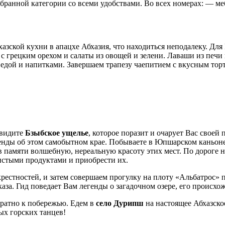
ранной категории со всеми удобствами. Во всех номерах: — мебе
зской кухни в апацхе Абхазия, что находиться неподалеку. Для 
с грецким орехом и салаты из овощей и зелени. Лаваши из печи 
 едой и напитками. Завершаем трапезу чаепитием с вкусным тор
увидите
Бзыбское ущелье
, которое поразит и очарует Вас своей 
генды об этом самобытном крае. Побываете в Юпшарском каньон
т в памяти волшебную, нереальную красоту этих мест. По дороге
истыми продуктами и приобрести их.
рестностей, и затем совершаем прогулку на плоту «Альбатрос» 
аза. Гид поведает Вам легенды о загадочном озере, его происхо
ратно к побережью. Едем в
село Дурипш
на настоящее Абхазско
ых горских танцев!