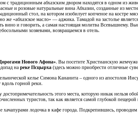
м с традиционным абхазским двором находятся в одном из жив
асные и розовые натуральные вина Абхазии, созданные из местн
традиционный стол, на котором изобилует копченое на костре м
чно же «абхазское масло» — аджика. Тамадой на застолье являетс
 пить вино и говорить, а самая настоящая молитва Всевышнему. 
ебосольными хозяевами, возвращаемся в отель.
Дорогами Нового Афона»
. Вы посетите Христианскую жемчуж
одопад на
реке Псцырха
(здесь можно приобрести отличные суве
льнической келье Симона Кананита – одного из апостолов Иис
 вдоль горной реки.
у достопримечательность этого места, которую никак нельзя об
очисленных туристов, так как является самой глубокой пещерой
ие хачапурами лодочка в кафе города. Подкрепившись, проводим