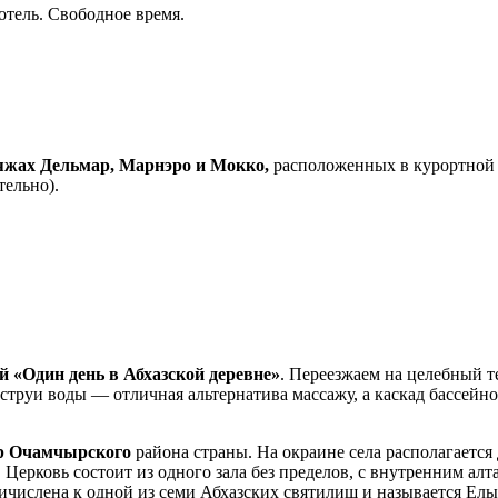
отель. Свободное время.
яжах Дельмар, Марнэро и Мокко,
расположенных в курортной ч
тельно).
й «Один день в Абхазской деревне»
. Переезжаем на целебный 
труи воды — отличная альтернатива массажу, а каскад бассейно
р Очамчырского
района страны. На окраине села располагаетс
 Церковь состоит из одного зала без пределов, с внутренним а
числена к одной из семи Абхазских святилищ и называется Ел