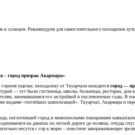
ем и солнцем. Рекомендуем для самостоятельного посещения лу
я – город призрак Акармара»
.
м горном ущелье, неподалеку от Ткуарчала находится
город — п
ктурой — тут были гостиница, школы, больницы, ресторан, дом 
телям, занимавшимся его застройкой в послевоенные годы. В п
ми видами «погибших цивилизаций». Ткуарчал, Акармара и окре
да, поглотившей город и живописными панорамами кавказских 
однимаемся на джипах по лесной дороге до поляны, откуда спус
ительно несутся с гор к морю – поистине завораживающее зрел