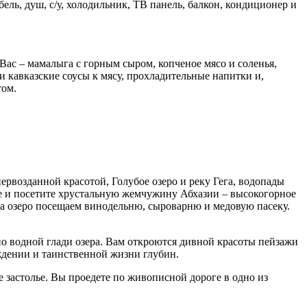
ль, душ, с/у, холодильник, ТВ панель, балкон, кондиционер и
Вас – мамалыга с горным сыром, копченое мясо и соленья,
и кавказские соусы к мясу, прохладительные напитки и,
том.
первозданной красотой, Голубое озеро и реку Гега, водопады
е и посетите хрустальную жемчужину Абхазии – высокогорное
 на озеро посещаем винодельню, сыроварню и медовую пасеку.
по водной глади озера. Вам откроются дивной красоты пейзажи
ждении и таинственной жизни глубин.
е застолье. Вы проедете по живописной дороге в одно из