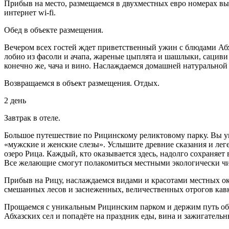
Прибыв на место, размещаемся в двухместных евро номерах выб
интернет wi-fi.
Обед в объекте размещения.
Вечером всех гостей ждет приветственный ужин с блюдами Абха
лобио из фасоли и ачапа, жареные цыплята и шашлыки, сациви 
конечно же, чача и вино. Наслаждаемся домашней натуральной
Возвращаемся в объект размещения. Отдых.
2 день
Завтрак в отеле.
Большое путешествие по Рицинскому реликтовому парку. Вы 
«мужские и женские слезы». Услышите древние сказания и ле
озеро Рица. Каждый, кто оказывается здесь, надолго сохраняе
Все желающие смогут полакомиться местными экологически ч
Прибыв на Рицу, наслаждаемся видами и красотами местных ок
смешанных лесов и заснеженных, величественных отрогов кавк
Прощаемся с уникальным Рицинским парком и держим путь об
Абхазских сел и попадёте на праздник еды, вина и зажигательн