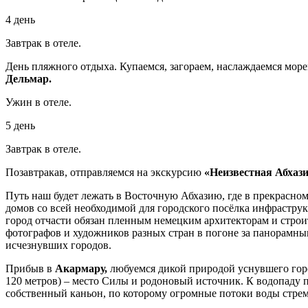
4 день
Завтрак в отеле.
День пляжного отдыха. Купаемся, загораем, наслаждаемся мор
Дельмар.
Ужин в отеле.
5 день
Завтрак в отеле.
Позавтракав, отправляемся на экскурсию
«Неизвестная Абхази
Путь наш будет лежать в Восточную Абхазию, где в прекрасно
домов со всей необходимой для городского посёлка инфрастру
город отчасти обязан пленным немецким архитекторам и строи
фотографов и художников разных стран в погоне за панорамны
исчезнувших городов.
Прибыв в
Акармару,
любуемся дикой природой уснувшего горо
120 метров) – место Силы и родоновый источник. К водопаду п
собственный каньон, по которому огромные потоки воды стрем