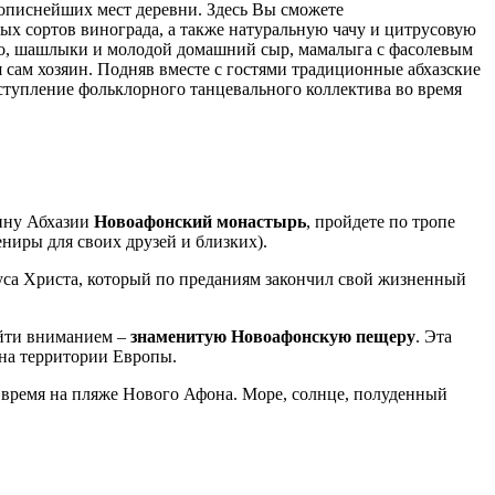
описнейших мест деревни. Здесь Вы сможете
ых сортов винограда, а также натуральную чачу и цитрусовую
ясо, шашлыки и молодой домашний сыр, мамалыга с фасолевым
я сам хозяин. Подняв вместе с гостями традиционные абхазские
Выступление фольклорного танцевального коллектива во время
ину Абхазии
Новоафонский монастырь
, пройдете по тропе
ниры для своих друзей и близких).
уса Христа, который по преданиям закончил свой жизненный
ойти вниманием –
знаменитую Новоафонскую пещеру
. Эта
 на территории Европы.
 время на пляже Нового Афона. Море, солнце, полуденный