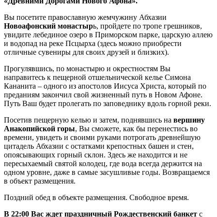
«Древними Дорогами Нового Афона».
Вы посетите православную жемчужину Абхазии
Новоафонский монастыр
ь, пройдете по тропе грешников,
увидите лебединое озеро в Приморском парке, царскую аллею
и водопад на реке Псцырха (здесь можно приобрести
отличные сувениры для своих друзей и близких).
Прогулявшись, по монастырю и окрестностям Вы
направитесь к пещерной отшельнической келье Симона
Кананита – одного из апостолов Иисуса Христа, который по
преданиям закончил свой жизненный путь в Новом Афоне.
Путь Ваш будет пролегать по заповеднику вдоль горной реки.
Посетив пещерную келью и затем, поднявшись на
вершину
Анакопийской горы
, Вы сможете, как бы перенестись во
времени, увидеть и своими руками потрогать древнейшую
цитадель Абхазии с остатками крепостных башен и стен,
опоясывающих горный склон. Здесь же находится и не
пересыхаемый святой колодец, где вода всегда держится на
одном уровне, даже в самые засушливые годы. Возвращаемся
в объект размещения.
Поздний обед в объекте размещения. Свободное время.
В 22:00 Вас ждет праздничный Рождественский банкет
с