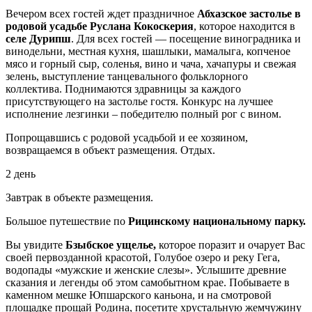
Вечером всех гостей ждет праздничное
Абхазское застолье в
родовой усадьбе Руслана Кокоскерия
, которое находится в
селе Дурипш
. Для всех гостей — посещение виноградника и
винодельни, местная кухня, шашлыки, мамалыга, копченое
мясо и горный сыр, соленья, вино и чача, хачапуры и свежая
зелень, выступление танцевального фольклорного
коллектива. Поднимаются здравницы за каждого
присутствующего на застолье гостя. Конкурс на лучшее
исполнение лезгинки – победителю полный рог с вином.
Попрощавшись с родовой усадьбой и ее хозяином,
возвращаемся в объект размещения. Отдых.
2 день
Завтрак в объекте размещения.
Большое путешествие по
Рицинскому национальному парку.
Вы увидите
Бзыбское ущелье,
которое поразит и очарует Вас
своей первозданной красотой, Голубое озеро и реку Гега,
водопады «мужские и женские слезы». Услышите древние
сказания и легенды об этом самобытном крае. Побываете в
каменном мешке Юпшарского каньона, и на смотровой
площадке прощай Родина, посетите хрустальную жемчужину