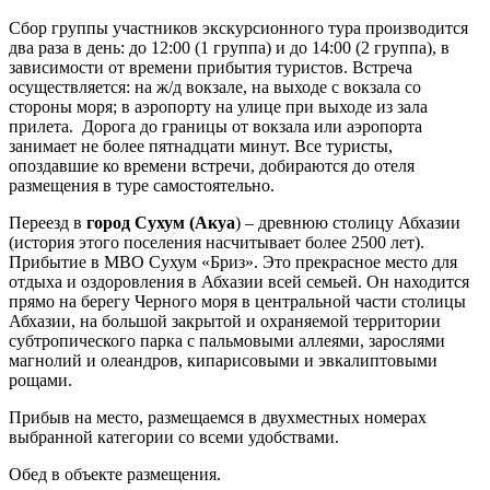
Сбор группы участников экскурсионного тура производится
два раза в день: до 12:00 (1 группа) и до 14:00 (2 группа), в
зависимости от времени прибытия туристов. Встреча
осуществляется: на ж/д вокзале, на выходе с вокзала со
стороны моря; в аэропорту на улице при выходе из зала
прилета. Дорога до границы от вокзала или аэропорта
занимает не более пятнадцати минут. Все туристы,
опоздавшие ко времени встречи, добираются до отеля
размещения в туре самостоятельно.
Переезд в
город Сухум (Акуа
) – древнюю столицу Абхазии
(история этого поселения насчитывает более 2500 лет).
Прибытие в МВО Сухум «Бриз». Это прекрасное место для
отдыха и оздоровления в Абхазии всей семьей. Он находится
прямо на берегу Черного моря в центральной части столицы
Абхазии, на большой закрытой и охраняемой территории
субтропического парка с пальмовыми аллеями, зарослями
магнолий и олеандров, кипарисовыми и эвкалиптовыми
рощами.
Прибыв на место, размещаемся в двухместных номерах
выбранной категории со всеми удобствами.
Обед в объекте размещения.