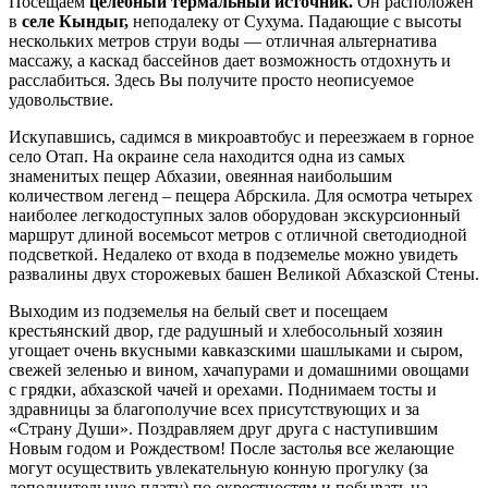
Посещаем
целебный термальный источник.
Он расположен
в
селе Кындыг,
неподалеку от Сухума. Падающие с высоты
нескольких метров струи воды — отличная альтернатива
массажу, а каскад бассейнов дает возможность отдохнуть и
расслабиться. Здесь Вы получите просто неописуемое
удовольствие.
Искупавшись, садимся в микроавтобус и переезжаем в горное
село Отап. На окраине села находится одна из самых
знаменитых пещер Абхазии, овеянная наибольшим
количеством легенд – пещера Абрскила. Для осмотра четырех
наиболее легкодоступных залов оборудован экскурсионный
маршрут длиной восемьсот метров с отличной светодиодной
подсветкой. Недалеко от входа в подземелье можно увидеть
развалины двух сторожевых башен Великой Абхазской Стены.
Выходим из подземелья на белый свет и посещаем
крестьянский двор, где радушный и хлебосольный хозяин
угощает очень вкусными кавказскими шашлыками и сыром,
свежей зеленью и вином, хачапурами и домашними овощами
с грядки, абхазской чачей и орехами. Поднимаем тосты и
здравницы за благополучие всех присутствующих и за
«Страну Души». Поздравляем друг друга с наступившим
Новым годом и Рождеством! После застолья все желающие
могут осуществить увлекательную конную прогулку (за
дополнительную плату) по окрестностям и побывать на