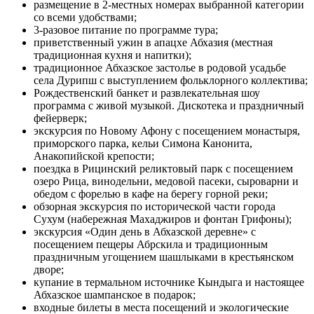
размещение в 2-местных номерах выбранной категории
со всеми удобствами;
3-разовое питание по программе тура;
приветственный ужин в апацхе Абхазия (местная
традиционная кухня и напитки);
традиционное Абхазское застолье в родовой усадьбе
села Дурипш с выступлением фольклорного коллектива;
Рождественский банкет и развлекательная шоу
программа с живой музыкой. Дискотека и праздничный
фейерверк;
экскурсия по Новому Афону с посещением монастыря,
приморского парка, кельи Симона Канонита,
Анакопийской крепости;
поездка в Рицинский реликтовый парк с посещением
озеро Рица, винодельни, медовой пасеки, сыроварни и
обедом с форелью в кафе на берегу горной реки;
обзорная экскурсия по исторической части города
Сухум (набережная Махаджиров и фонтан Грифоны);
экскурсия «Один день в Абхазской деревне» с
посещением пещеры Абрскила и традиционным
праздничным угощением шашлыками в крестьянском
дворе;
купание в термальном источнике Кындыга и настоящее
Абхазское шампанское в подарок;
входные билеты в места посещений и экологические