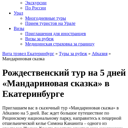
Экскурсии
По России
Урал
Многодневные туры
Прием туристов на Урале
Визы
Приглашения для иностранцев
Визы за рубеж
Медицинская страховка за границу
Вита трэвел Екатеринбург
»
Туры за рубеж
»
Абхазия
»
Мандариновая сказка
Рождественский тур на 5 дней
«Мандариновая сказка» в
Екатеринбурге
Приглашаем вас в сказочный тур «Мандариновая сказка» в
Абхазию на 5 дней. Вас ждет большое путешествие по
Рицинскому национальному парку, направитесь к пещерной
отшельнической келье Симона Кананита – одного из