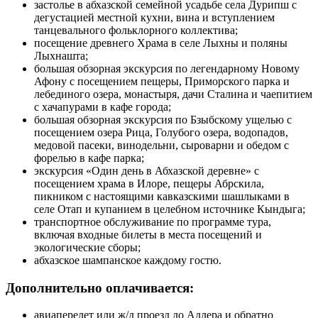
застолье в абхазской семейной усадьбе села Дурипш с
дегустацией местной кухни, вина и вступлением
танцевального фольклорного коллектива;
посещение древнего Храма в селе Лыхны и поляны
Лыхнашта;
большая обзорная экскурсия по легендарному Новому
Афону с посещением пещеры, Приморского парка и
лебединого озера, монастыря, дачи Сталина и чаепитием
с хачапурами в кафе города;
большая обзорная экскурсия по Бзыбскому ущелью с
посещением озера Рица, Голубого озера, водопадов,
медовой пасеки, винодельни, сыроварни и обедом с
форелью в кафе парка;
экскурсия «Один день в Абхазской деревне» с
посещением храма в Илоре, пещеры Абрскила,
пикником с настоящими кавказскими шашлыками в
селе Отап и купанием в целебном источнике Кындыга;
транспортное обслуживание по программе тура,
включая входные билеты в места посещений и
экологические сборы;
абхазское шампанское каждому гостю.
Дополнительно оплачивается:
авиаперелет или ж/д проезд до Адлера и обратно