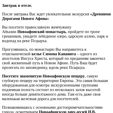
Завтрак в отеле.
После завтрака Вас ждет увлекательная экскурсия
«Древними
Дорогами Нового Афона»
Вы посетите православную жемчужину
Абхазии
Новоафонский монастырь
, пройдете по тропе
грешников, увидите лебединое озеро, царскую аллею, парк и
водопад на реке Псцырха.
Прогулявшись, по монастырю Вы направитесь к
отшельнической
келье Симона Кананита
– одного из
апостолов Иисуса Христа, который по преданиям закончил
свой жизненный путь в Новом Афоне. Путь Ваш будет
пролегать по заповеднику, вдоль реки Псырцха.
Посетите знаменитую Новоафонскую пещеру
, самую
глубокую пещеру на территории Европы. Эта самая большая
оборудованная для осмотра экскурсионными группами
подземная полость состоит из нескольких залов высотой
иногда больше девятиэтажного дома. Там есть даже своя
маленькая железная дорога для посетителей.
Познакомившись с основными достопримечательностями
города, осматриваем
Новоафонскую дачу-музей И.В.