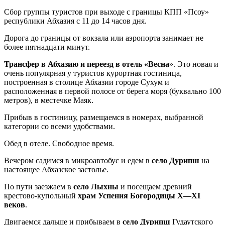
Сбор группы туристов при выходе с границы КПП «Псоу»
республики Абхазия с 11 до 14 часов дня.
Дорога до границы от вокзала или аэропорта занимает не
более пятнадцати минут.
Трансфер в Абхазию и переезд в отель «Весна
». Это новая и
очень популярная у туристов курортная гостиница,
построенная в столице Абхазии городе Сухум и
расположенная в первой полосе от берега моря (буквально 100
метров), в местечке Маяк.
Прибыв в гостиницу, размещаемся в номерах, выбранной
категории со всеми удобствами.
Обед в отеле. Свободное время.
Вечером садимся в микроавтобус и едем в
село Дурипш
на
настоящее Абхазское застолье.
По пути заезжаем в
село Лыхны
и посещаем древний
крестово-купольный
храм Успения Богородицы X—XI
веков
.
Двигаемся дальше и прибываем в
село Дурипш
Гудаутского