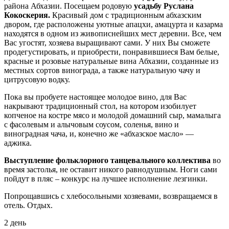
района Абхазии. Посещаем родовую
усадьбу Руслана
Кокоскерия.
Красивый дом с традиционным абхазским
двором, где расположены уютные апацхи, амацурта и казарма
находятся в одном из живописнейших мест деревни. Все, чем
Вас угостят, хозяева выращивают сами. У них Вы сможете
продегустировать, и приобрести, понравившиеся Вам белые,
красные и розовые натуральные вина Абхазии, созданные из
местных сортов винограда, а также натуральную чачу и
цитрусовую водку.
Пока вы пробуете настоящее молодое вино, для Вас
накрывают традиционный стол, на котором изобилует
копченое на костре мясо и молодой домашний сыр, мамалыга
с фасолевым и алычовым соусом, соленья, вино и
виноградная чача, и, конечно же «абхазское масло» —
аджика.
Выступление фольклорного танцевального коллектива
во
время застолья, не оставит никого равнодушным. Ноги сами
пойдут в пляс – конкурс на лучшее исполнение лезгинки.
Попрощавшись с хлебосольными хозяевами, возвращаемся в
отель. Отдых.
2 день