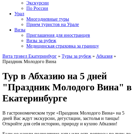
Экскурсии
По России
Урал
Многодневные туры
Прием туристов на Урале
Визы
Приглашения для иностранцев
Визы за рубеж
Медицинская страховка за границу
Вита трэвел Екатеринбург
»
Туры за рубеж
»
Абхазия
»
Праздник Молодого Вина
Тур в Абхазию на 5 дней
"Праздник Молодого Вина" в
Екатеринбурге
В гастрономическом туре «Праздник Молодого Вина» на 5
дней Вас ждут экскурсии, дегустации, застолья и танцы!
Откройте для себя историю, природу и кухню Абхазии!
Если не нашли подходящие даты или есть вопросы по туру, то