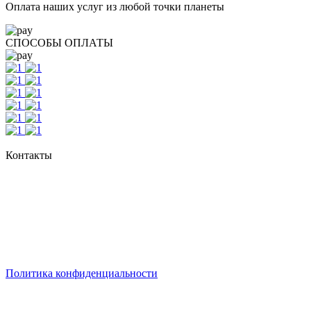
Оплата наших услуг из любой точки планеты
СПОСОБЫ ОПЛАТЫ
Контакты
г. Екатеринбург, ул. Шейнкмана, 111, 2 этаж
пн - пт: с 10:00 до 18:00
сб: по согласованию
Реестровый номер туроператора - РТО 022613
Политика конфиденциальности
© 2008-2024 - Администратор сайта ООО ТК "Вита трэвел",
ИНН 7452023824