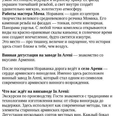
украшен тончайшей резьбой, а свет внутри создаёт
удивительно мягкую, золотистую атмосферу.
Работы мастера Мома
. Нораванк — один из центров
творчества великого средневекового резчика Момика. Его
каменная резьба на фасадах — тонкая, почти ювелирная.
Панорама ущелья. С любой точки комплекса открываются
виды на красно-оранковые скалы каньона; в солнечное время
они создают впечатление, будто светятся изнутри.
Это место — про тишину, величие и ощущение, что история
здесь стоит ближе к тебе, чем воздух.
Винная дегустация на заводе In Areni
— знакомство со
вкусами Армении.
После посещения Нораванка дорога ведёт в
село Арени
—
сердце армянского виноделия. Именно здесь расположен
винный завод In Areni, который стал одним из символов
современного армянского винного возрождения.
Что вас ждёт на винзаводе In Areni:
Экскурсия по производству. Гости знакомятся с традициями и
технологиями изготовления вина: от сбора винограда до
выдержки. Здесь используют как современные методы, так и
элементы старинных армянских практик.
Дегустация нескольких сортов местных вин. Каждый бокал