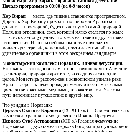
Монастырь Хор Вирап. Нораванк. Винная дегустация
Начало программы в 08:00 (на 8-9 часов)
Хор Вирап
— место, где тишина становится пространством.
Дорога к Хор Вирапу проходит по широкой Араратской
долине — просторной, будто выдохнутой самой природой.
Поля, виноградники, свет, который мягко стелется по земле,
— всё создаёт ощущение, что здесь начинается другая глава
путешествия. И вот на небольшом холме появляется
монастырь: строгий, каменный, почти аскетичный, но
удивительно органичный в этом бескрайнем ландшафте.
Монастырский комплекс Нораванк. Винная дегустация.
Нораванк — это одно из самых впечатляющих мест Армении,
где история, природа и архитектура соединяются в одно
целое. Монастырь расположен в живописном ущелье реки
Арпa — дорога к нему проходит между отвесными скалами
цвета огня: красными, медными, терракотовыми. Уже сам
путь напоминает путешествие в другой мир.
Что увидим в Нораванк:
Церковь Святого Карапета
(IX–XIII вв.) — Старейшая часть
комплекса, хранившая мощи святого Иоанна Предтечи.
Церковь Сурб Аствацацин
(XIII в.) Главная жемчужина
Нораванка — двухэтажная церковь Богородицы с уникальной
узкой лестницей, ведущей к верхнему храму. Её фасад