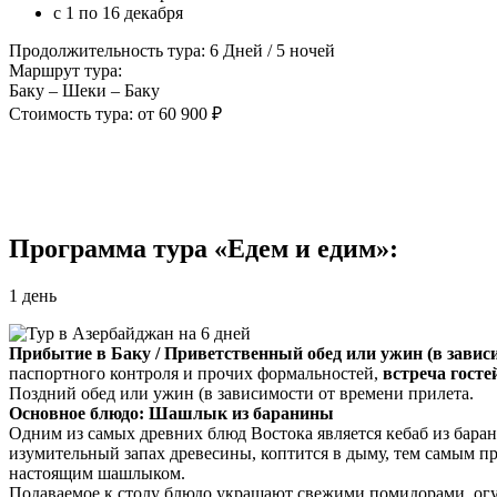
с 1 по 16 декабря
Продолжительность тура: 6 Дней / 5 ночей
Маршрут тура:
Баку – Шеки – Баку
Стоимость тура: от 60 900 ₽
Программа тура «Едем и едим»:
1 день
Прибытие в Баку / Приветственный обед или ужин (в зависим
паспортного контроля и прочих формальностей,
встреча госте
Поздний обед или ужин (в зависимости от времени прилета.
Основное блюдо: Шашлык из баранины
Одним из самых древних блюд Востока является кебаб из бара
изумительный запах древесины, коптится в дыму, тем самым пр
настоящим шашлыком.
Подаваемое к столу блюдо украшают свежими помидорами, огу