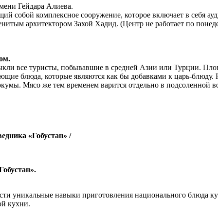
мени Гейдара Алиева.
ий собой комплексное сооружение, которое включает в себя ауди
нитым архитектором Захой Хадид. (Центр не работает по понеде
ом.
ыкли все туристы, побывавшие в средней Азии или Турции. Плов
ующие блюда, которые являются как бы добавками к царь-блюду.
кумы. Мясо же тем временем варится отдельно в подсоленной во
едника «Гобустан» /
Гобустан».
ести уникальные навыки приготовления национального блюда ку
ой кухни.