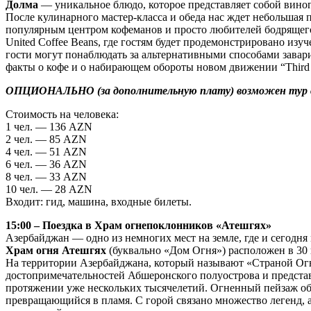
Долма́
— уникальное блюдо, которое представляет собой вино
После кулинарного мастер-класса и обеда нас ждет небольшая
популярным центром кофеманов и просто любителей бодрящего 
United Coffee Beans, где гостям будет продемонстрировано изу
гости могут понаблюдать за альтернативными способами завар
факты о кофе и о набирающем обороты новом движении “Third
ОПЦИОНАЛЬНО (за дополнительную плату) возможен тур в Х
Стоимость на человека:
1 чел. — 136 AZN
2 чел. — 85 AZN
4 чел. — 51 AZN
6 чел. — 36 AZN
8 чел. — 33 AZN
10 чел. — 28 AZN
Входит: гид, машина, входные билеты.
15:00 – Поездка в Храм огнепоклонников «Атешгях»
Азербайджан — одно из немногих мест на земле, где и сегодня
Храм огня Атешгях
(буквально «Дом Огня») расположен в 30 
На территории Азербайджана, который называют «Страной Огн
достопримечательностей Абшеронского полуострова и предста
протяжении уже нескольких тысячелетий. Огненный пейзаж объ
превращающийся в пламя. С горой связано множество легенд, а