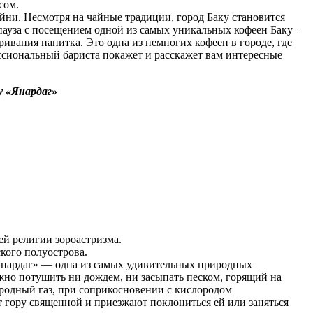
сом.
йни. Несмотря на чайные традиции, город Баку становится
пауза с посещением одной из самых уникальных кофеен Баку –
ривания напитка. Это одна из немногих кофеен в городе, где
ессиональный бариста покажет и расскажет вам интересные
у «Янардаг»
ей религии зороастризма.
кого полуострова.
«Янардаг» — одна из самых удивительных природных
жно потушить ни дождем, ни засыпать песком, горящий на
иродный газ, при соприкосновении с кислородом
т гору священной и приезжают поклониться ей или заняться