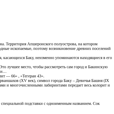
стна. Территория Апшеронского полуострова, на котором
родные ископаемые, поэтому возникновение древних поселений
ья, касающихся Баку, неизменно упоминаются находящиеся в его
 Это лучшее место, чтобы рассмотреть сам город и Бакинскую
чки…
ит — 66» , «Тегеран 43».
рваншахов (XV век), символ города Баку – Девичья Башня (IX
ками и многочисленными лабиринтами передает весь колорит и
ие специальной подставки с одноименным названием. Сок