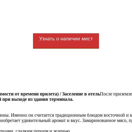
Узнать о наличии мест
ости от времени прилета) / Заселение в отель
После приземл
й при выходе из здания терминала.
нины. Именно он считается традиционным блюдом восточной и к
иобретает удивительный аромат и вкус. Замаринованное мясо, п
рцами, сладким перцем и зеленью.