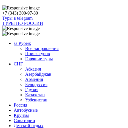
+7 (343) 300-97-30
Туры в telegram
ТУРЫ ПО РОССИИ
за Рубеж
Все направления
Поиск туров
Горящие туры
СНГ
Абхазия
Азербайджан
Армения
Белоруссия
Грузия
Казахстан
Узбекистан
Россия
Автобусные
Круизы
Санатории
Детский отдых