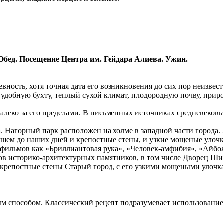
Обед. Посещение Центра им. Гейдара Алиева. Ужин.
евность, хотя точная дата его возникновения до сих пор неизве
 удобную бухту, теплый сухой климат, плодородную почву, при
 далеко за его пределами. В письменных источниках средневеков
а
. Нагорный парк расположен на холме в западной части города.
ившем до наших дней и крепостные стены, и узкие мощеные уло
фильмов как «Бриллиантовая рука», «Человек-амфибия», «Айбол
ков историко-архитектурных памятников, в том числе Дворец Ши
ей крепостные стены Старый город, с его узкими мощеными улоч
ным способом. Классический рецепт подразумевает использован