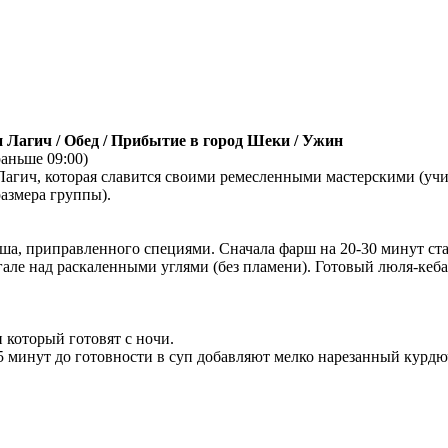
 Лагич / Обед / Прибытие в город Шеки / Ужин
раньше 09:00)
Лагич, которая славится своими ремесленными мастерскими (учи
азмера группы).
рша, приправленного специями. Сначала фарш на 20-30 минут ст
але над раскаленными углями (без пламени). Готовый люля-кеба
 который готовят с ночи.
15 минут до готовности в суп добавляют мелко нарезанный курд