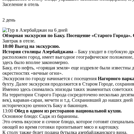
Заселение в отель
2 день
Обзорная экскурсия по Баку. Посещение «Старого Города». 
Завтрак в отеле.
10:00 Выезд на экскурсию.
История столицы Азербайджана
– Баку уходит в глубокую др
расположен город, имеет выгодное географическое положение,
здесь было вполне закономерно.
Баку, его нефть, «горящая земля» еще издревле были известны
окрестностях «вечные огни».
Экскурсия по городу начинается с посещения
Нагорного парк
бухту. Далее экскурсия продолжится в Старом Городе, сохран
Именно здесь снимались эпизоды таких знаменитых советских 
На территории Старого Города сосредоточено несколько десят
век), караван-сараи, мечети и т.д. Сохранивший до наших дн
историческую ценность Баку и бакинцев.
13:00
Обед в одном из ресторанов национальной кухни.
Основное блюдо: Садж из баранины.
Это очень вкусное и сочное блюдо, которое готовят специаль
овощей во время готовки пропитывает мясо и картошку.
К столу также будет подана бутылка азербайджанского вина.