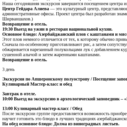
Наша сегодняшняя экскурсия завершится посещением центра и
Центр Гейдара Алиева
— это культурный центр, представляющ
административные офисы. Проект центра был разработан знаме
Ширваншахов.)
Возвращение в отель.
19:30 Выезд на ужин в ресторан национальной кухни.
Основное блюдо: Азербайджанский плов с каштанами и мяс
Этот плов немного отличается от тех, к которому обычно прив
Сначала по-особенному приготавливают рис, а затем сопутств
обжаривается нарезанный полукольцами лук с добавлением кур
сушенной алычой и затем жаренными каштанами.
Возвращение в отель.
3 день
Экскурсия по Апшеронскому полуострову / Посещение запов
Кулинарный Мастер-класс и обед
Завтрак в отеле.
10:00 Выезд на экскурсию в археологический заповедник – «
13:00 Кулинарный мастер-класс / Обед
После экскурсии группе предоставляется возможность приобр
научит готовить это блюдо в лучших традициях азербайджанск
На обед основное блюдо: Долма из виноградных листьев.