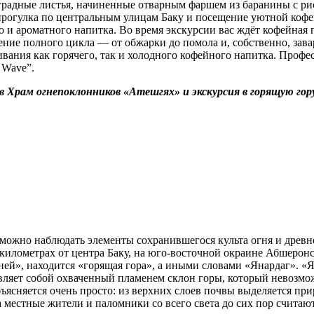
градные листья, начиненные отварным фаршем из баранины c ри
 прогулка по центральным улицам Баку и посещение уютной кофе
и ароматного напитка. Во время экскурсии вас ждёт кофейная 
чение полного цикла — от обжарки до помола и, собственно, зава
ивания как горячего, так и холодного кофейного напитка. Проф
 Wave”.
рам огнепоклонников «Атешгях» и экскурсия в горящую гор
 можно наблюдать элементы сохранившегося культа огня и древн
километрах от центра Баку, на юго-восточной окраине Абшеронс
ей», находится «горящая гора», а иными словами «Янардаг». 
вляет собой охваченный пламенем склон горы, который невозмо
ясняется очень просто: из верхних слоев почвы выделяется пр
 местные жители и паломники со всего света до сих пор считаю