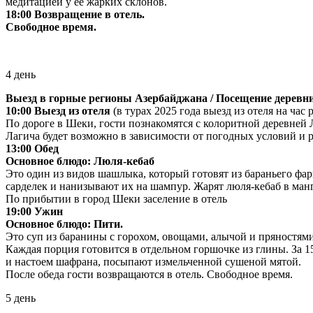
медитацией у ее жарких склонов.
18:00 Возвращение в отель.
Свободное время.
4 день
Выезд в горные регионы Азербайджана / Посещение деревни
10:00 Выезд из отеля
(в турах 2025 года выезд из отеля на час 
По дороге в Шеки, гости познакомятся с колоритной деревней 
Лагича будет возможно в зависимости от погодных условий и р
13:00 Обед
Основное блюдо: Люля-кебаб
Это один из видов шашлыка, который готовят из бараньего фа
сарделек и нанизывают их на шампур. Жарят люля-кебаб в манг
По прибытии в город Шеки заселение в отель
19:00 Ужин
Основное блюдо: Пити.
Это суп из баранины с горохом, овощами, алычой и пряностями
Каждая порция готовится в отдельном горшочке из глины. За 
и настоем шафрана, посыпают измельченной сушеной мятой.
После обеда гости возвращаются в отель. Свободное время.
5 день