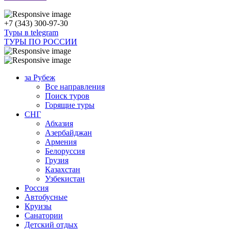
+7 (343) 300-97-30
Туры в telegram
ТУРЫ ПО РОССИИ
за Рубеж
Все направления
Поиск туров
Горящие туры
СНГ
Абхазия
Азербайджан
Армения
Белоруссия
Грузия
Казахстан
Узбекистан
Россия
Автобусные
Круизы
Санатории
Детский отдых