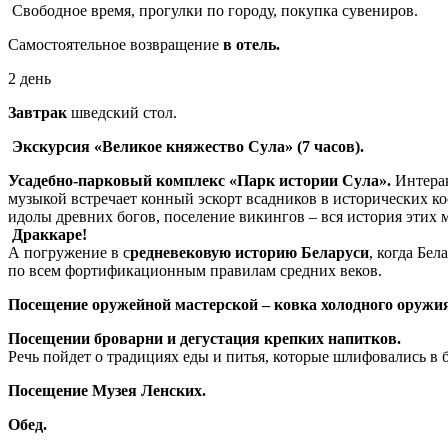
Сво­бод­ное вре­мя, про­гул­ки по го­ро­ду, по­куп­ка су­ве­ни­ров.
Самостоятельное возвращение
в отель.
2 день
Завтрак
шведский стол.
Экскурсия «Великое княжество Сула»
(7 часов).
Усадебно-парковый комплекс «Парк истории Сула».
Интерак
музыкой встречает конный эскорт всадников в исторических кос
идолы древних богов, поселение викингов – вся история этих 
Драккаре!
А погружение в с
редневековую историю Беларуси
, когда Бе
по всем фортификационным правилам средних веков.
Посещение оружейной мастерской – ковка холодного оружия
Посещении броварни и дегустация крепких напитков.
Речь пойдет о традициях еды и питья, которые шлифовались в 
Посещение Музея Ленских.
Обед.