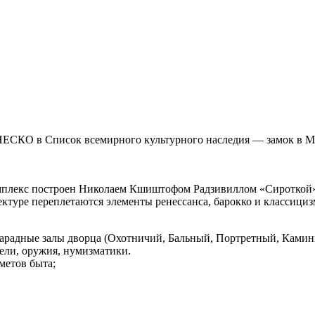
 ЮНЕСКО в Спи­сок все­мир­но­го куль­тур­но­го на­сле­дия — за­мок 
плекс построен Ни­ко­ла­ем Кшишто­фом Рад­зи­вил­лом «Си­рот­кой» (
ту­ре пе­ре­пле­та­ют­ся эле­мен­ты ре­нес­сан­са, ба­рок­ко и клас­си­циз­
арадные за­лы двор­ца (Охот­ни­чий, Баль­ный, Порт­рет­ный, Ка­мин­ны
е­ли, ору­жия, ну­миз­ма­ти­ки.
ме­тов бы­та;