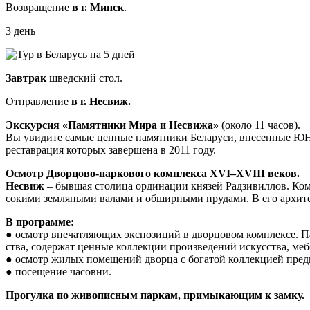
Возвращение
в г. Минск
.
3 день
Завтрак
шведский стол.
Отправление
в г. Несвиж.
Экскурсия «Памятники Мира и Несвижа»
(около 11 часов).
Вы уви­ди­те са­мые цен­ные па­мят­ни­ки Бе­ла­ру­си, вне­сен­ные
ре­став­ра­ция ко­то­рых за­вер­ше­на в 2011 го­ду.
Осмотр Дворцово-паркового комплекса XVI–XVIII веков.
Несвиж
– бывшая столица ор­ди­на­ции кня­зей Рад­зи­вил­лов. Ком
со­ки­ми зем­ля­ны­ми ва­ла­ми и об­шир­ны­ми пру­да­ми. В его ар­хи­тек­
В программе:
● осмотр впе­чат­ляю­щих экс­по­зи­ций в двор­цо­вом ком­плек­се. П
ства, со­дер­жат цен­ные кол­лек­ции про­из­ве­де­ний ис­кус­ства, ме­б
● осмотр жи­лых по­ме­ще­ний двор­ца с бо­га­той кол­лек­ци­ей пред­
● посещение ча­сов­ни.
Прогулка по живописным паркам, примыкающим к замку.