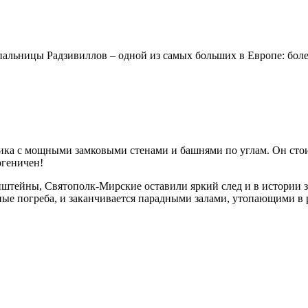
ь­ни­цы Рад­зи­вил­лов – одной из са­мых боль­ших в Ев­ро­пе: бо­лее 
 мощ­ны­ми зам­ко­вы­ми сте­на­ми и баш­ня­ми по уг­лам. Он стоит на
тогеничен!
енштейны, Святополк-Мирские оста­ви­ли яр­кий след и в ис­то­рии зам
ин­ные по­гре­ба, и за­кан­чи­ва­ет­ся парадными залами, утопающими в р