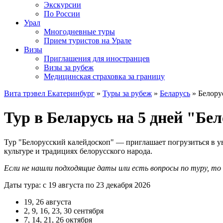
Экскурсии
По России
Урал
Многодневные туры
Прием туристов на Урале
Визы
Приглашения для иностранцев
Визы за рубеж
Медицинская страховка за границу
Вита трэвел Екатеринбург
»
Туры за рубеж
»
Беларусь
» Белору
Тур в Беларусь на 5 дней "Бе
Тур "Белорусский калейдоскоп" — приглашает погрузиться в у
культуре и традициях белорусского народа.
Если не нашли подходящие даты или есть вопросы по туру, т
Даты тура: с 19 августа по 23 декабря 2026
19, 26 августа
2, 9, 16, 23, 30 сентября
7, 14, 21, 26 октября