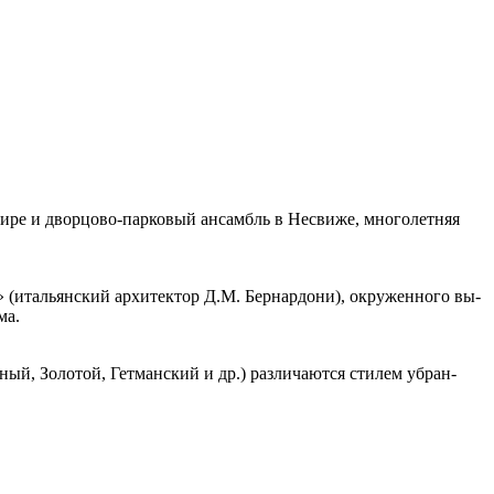
в Мире и дворцово-парковый ансамбль в Не­сви­же, мно­го­лет­няя
итальянский ар­хи­тек­тор Д.М. Бер­нар­до­ни), окру­жен­но­го вы­
ма.
й, Зо­ло­той, Гет­ман­ский и др.) раз­ли­ча­ют­ся сти­лем убран­