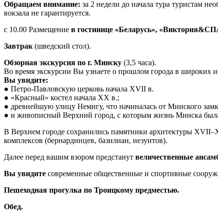
Обращаем внимание:
за 2 недели до начала тура туристам не
вокзала не гарантируется.
с 10.00 Размещение
в гостинице «Беларусь», «Виктория&СПА
Завтрак
(шведский стол).
Обзорная экскурсия по г. Минску
(3,5 часа).
Во время экскурсии Вы узнаете о прошлом города в широких и
Вы увидите:
● Петро-Павловскую церковь начала XVII в.
● «Красный» костел начала ХХ в.;
● древнейшую улицу Немигу, что начиналась от Минского замк
● и живописный Верхний город, с которым жизнь Минска была 
В Верхнем городе сохранились памятники архитектуры XVII–X
комплексов (бернардинцев, базилиан, иезуитов).
Далее перед вашим взором предстанут
величественные ансам
Вы увидите
современные общественные и спортивные сооруж
Пешеходная прогулка по Троицкому предместью.
Обед.