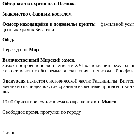
Обзорная экскурсия по г. Несвиж.
Знакомство с фарным костелом
Осмотр на­хо­дя­щей­ся в под­зе­ме­лье крипты
– фамильной усы­пал
цен­ных хра­мов Бе­ла­ру­си.
Обед.
Переезд
в п. Мир.
Величественный Мирский замок.
Замок построен в первой четверти XVI в.в ви­де че­ты­рёхугольника с
лик остав­ля­ет не­за­бы­вае­мые впе­чат­ле­ния – и чрез­вы­чай­но фо
Экс­кур­сия
начнется с ис­то­ри­че­ской ча­сти: Рад­зи­вил­лы, Витг
на­чи­на­ет­ся с под­ва­лов, где хра­ни­лись съе­ст­ные при­па­сы и в
ни.
19.00 Ориентировочное время возвращения
в г. Минск
.
Свободное время, прогулки по городу.
4 день