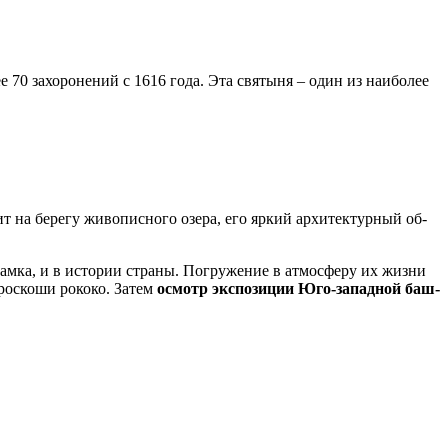
70 за­хо­ро­не­ний с 1616 го­да. Эта свя­ты­ня – один из наи­бо­лее
 бе­ре­гу жи­во­пис­но­го озе­ра, его яр­кий ар­хи­тек­тур­ный об­
­ка, и в ис­то­рии стра­ны. По­гру­же­ние в ат­мо­сфе­ру их жиз­ни
ос­ко­ши ро­ко­ко. За­тем
осмотр экс­по­зи­ции Юго-западной баш­