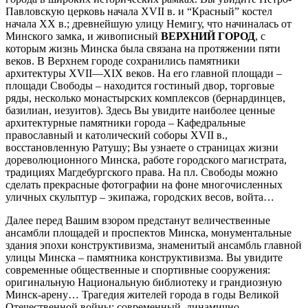
Павловскую церковь начала ХVII в. и “Красный” костел
начала ХХ в.; древнейшую улицу Немигу, что начиналась от
Минского замка, и живописный
ВЕРХНИЙ ГОРОД
, с
которым жизнь Минска была связана на протяжении пяти
веков. В Верхнем городе сохранились памятники
архитектуры XVII—XIX веков. На его главной площади –
площади Свободы – находится гостиный двор, торговые
ряды, несколько монастырских комплексов (бернардинцев,
базилиан, иезуитов). Здесь Вы увидите наиболее ценные
архитектурные памятники города – Кафедральные
православный и католический соборы ХVII в.,
восстановленную Ратушу; Вы узнаете о страницах жизни
дореволюционного Минска, работе городского магистрата,
традициях Магдебургского права. На пл. Свободы можно
сделать прекрасные фотографии на фоне многочисленных
уличных скульптур – экипажа, городских весов, войта…
Далее перед Вашим взором предстанут величественные
ансамбли площадей и проспектов Минска, монументальные
здания эпохи конструктивизма, знаменитый ансамбль главной
улицы Минска – памятника конструктивизма. Вы увидите
современные общественные и спортивные сооружения:
оригинальную Национальную библиотеку и грандиозную
Минск-арену… Трагедия жителей города в годы Великой
Отечественной войны; современный, динамично