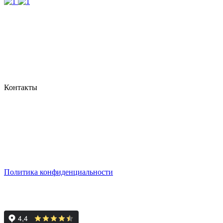
Контакты
г. Екатеринбург, ул. Шейнкмана, 111, 2 этаж
пн - пт: с 10:00 до 18:00
сб: по согласованию
Реестровый номер туроператора - РТО 022613
Политика конфиденциальности
© 2008-2024 - Администратор сайта ООО ТК "Вита трэвел",
ИНН 7452023824