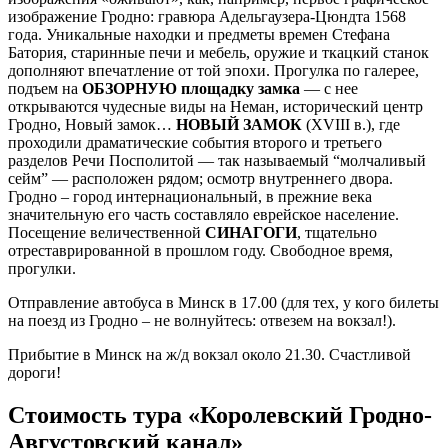
изображение Гродно: гравюра Адельгаузера-Цюндта 1568
года. Уникальные находки и предметы времен Стефана
Батория, старинные печи и мебель, оружие и ткацкий станок
дополняют впечатление от той эпохи. Прогулка по галерее,
подъем на
ОБЗОРНУЮ площадку замка
— с нее
открываются чудесные виды на Неман, исторический центр
Гродно, Новый замок…
НОВЫЙ ЗАМОК
(XVIII в.), где
проходили драматические события второго и третьего
разделов Речи Посполитой — так называемый
“
молчаливый
сейм
” — расположен рядом; осмотр внутреннего двора
.
Гродно – город интернациональный, в прежние века
значительную его часть составляло еврейское население.
Посещение величественной
СИНАГОГИ
, тщательно
отреставрированной в прошлом году. Свободное время,
прогулки.
Отправление автобуса в Минск в 17.00 (для тех, у кого билеты
на поезд из Гродно – не волнуйтесь: отвезем на вокзал!).
Прибытие в Минск на ж/д вокзал около 21.30. Счастливой
дороги!
Стоимость тура «Королевский Гродно-
Августовский канал»