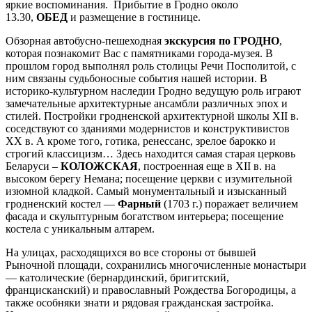
яркие воспоминания. Прибытие в Гродно около
13.30,
ОБЕД
и размещение в гостинице.
Обзорная автобусно-пешеходная
экскурсия по ГРОДНО
,
которая познакомит Вас с памятниками города-музея. В
прошлом город выполнял роль столицы Речи Посполитой, с
ним связаны судьбоносные события нашей истории. В
историко-культурном наследии Гродно ведущую роль играют
замечательные архитектурные ансамбли различных эпох и
стилей. Постройки гродненской архитектурной школы XII в.
соседствуют со зданиями модернистов и конструктивистов
XX в. А кроме того, готика, ренессанс, зрелое барокко и
строгий классицизм… Здесь находится самая старая церковь
Беларуси –
КОЛОЖСКАЯ
, построенная еще в XII в. на
высоком берегу Немана; посещение церкви с изумительной
изюмной кладкой. Самый монументальный и изысканный
гродненский костел —
Фарный
(1703 г.) поражает величием
фасада и скульптурным богатством интерьера; посещение
костела с уникальным алтарем.
На улицах, расходящихся во все стороны от бывшей
Рыночной площади, сохранились многочисленные монастыри
— католические (бернардинский, бригитский,
францисканский) и православный Рождества Богородицы, а
также особняки знати и рядовая гражданская застройка.