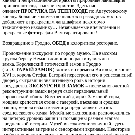
канала и непревзойденной красоты природные ландшафты
привлекают сюда тысячи туристов. Здесь нас
ожидает
ПРОГУЛКА НА ТЕПЛОХОДЕ
по Августовскому
каналу. Большое количество шлюзов и разводных мостов
добавляют к прекрасным ландшафтам некоторую
техногенную изюминку… Незабываемые впечатления и
прекрасные фотографии Вам гарантированы!
Возвращение в Гродно,
ОБЕД
в колоритном ресторане.
Продолжение экскурсии по городу-музею. На высоком
крутом берегу Немана живописно раскинулись
два
замка.
Королевский готический замок в Гродно
(т.н.
СТАРЫЙ ЗАМОК
) возник во времена Витовта, в конце
XVI в. король Стефан Баторий перестроил его в ренессансный
дворец, сыгравший значительную роль в истории
государства
.
ЭКСКУРСИЯ В ЗАМОК
– после многолетней
реконструкции замок вернул свой первоначальный
королевский облик!
Внутренний дворик Замковой горы,
м
ощная крепостная стена с галереей, въездная и средняя
башни, мерная изба и каменица представляют жизнь
средневекового замка.
Музейные экспозиции расположились
на четырех уровнях башни и посвящены разным этапам
гродненской истории. Музей высокотехнологичный, здесь
интерактивные витрины с сенсорными экранами. Некоторые
изображения «оживают», как, например, первое графическое