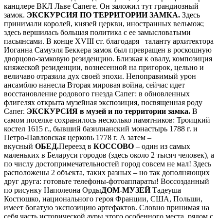
канцлере ВКЛ Льве Сапеге. Он заложил тут грандиозный
замок.
ЭКСКУРСИЯ ПО ТЕРРИТОРИИ ЗАМКА.
Здесь
принимали королей, князей церкви, иностранных вельмож;
здесь вершилась большая политика с ее замысловатыми
пасьянсами. В конце XVIII ст. благодаря таланту архитектора
Иоганна Самуэля Беккера замок был превращен в роскошную
дворцово-замковую резиденцию. Близкая к овалу, композиция
княжеской резиденции, вознесенной на пригорок, цельно и
величаво отразила дух своей эпохи. Непоправимый урон
ансамблю нанесла Вторая мировая война, сейчас идет
восстановление родового гнезда Сапег: в обновленных
флигелях открыта музейная экспозиция, посвященная роду
Сапег.
ЭКСКУРСИЯ в музей и по территории замка.
В
самом поселке сохранилось несколько памятников: Троицкий
костел 1615 г., бывший базилианский монастырь 1788 г. и
Петро-Павловская церковь 1778 г. А затем –
вкусный
ОБЕД.
Переезд в
КОССОВО
– один из самых
маленьких в Беларуси городов (здесь около 2 тысяч человек), а
по числу достопримечательностей город совсем не мал! Здесь
расположены 2 объекта, таких разных – но так дополняющих
друг друга: готовьте телефоны-фотоаппараты! Воссозданный
по рисунку Наполеона Орды
ДОМ-МУЗЕЙ
Тадеуша
Костюшко, национального героя Франции, США, Польши,
имеет богатую экспозицию артефактов. Словно принимая на
себя часть исторической ауры этого особенного места, рядом с