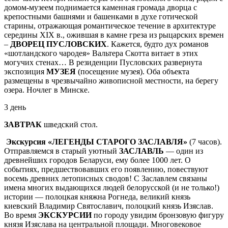
домом-музеем поднимается каменная громада дворца с
крепостными башнями и башенками в духе готической
старины, отражающая романтическое течение в архитектуре
середины XIX в., ожившая в камне греза из рыцарских времен
–
ДВОРЕЦ ПУСЛОВСКИХ
. Кажется, будто дух романов
«шотландского чародея» Вальтера Скотта витает в этих
могучих стенах… В резиденции Пусловских развернута
экспозиция
МУЗЕЯ
(посещение музея). Оба объекта
размещены в чрезвычайно живописной местности, на берегу
озера. Ночлег в Минске.
3 день
ЗАВТРАК
шведский стол.
Экскурсия «ЛЕГЕНДЫ СТАРОГО ЗАСЛАВЛЯ»
(7 часов).
Отправляемся в старый уютный
ЗАСЛАВЛЬ
— один из
древнейших городов Беларуси, ему более 1000 лет. О
событиях, предшествовавших его появлению, повествуют
восемь древних летописных сводов! С Заславлем связаны
имена многих выдающихся людей белорусской (и не только!)
истории — полоцкая княжна Рогнеда, великий князь
киевский Владимир Святославич, полоцкий князь Изяслав.
Во время
ЭКСКУРСИИ
по городу увидим бронзовую фигуру
князя Изяслава на центральной площади. Многовековое