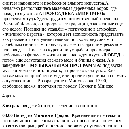
синтеза народного и профессионального искусства.А
недалеко расположилась маленькая деревенька Борок, где
находится уютная
АГРОУСАДЬБА «МИР ПЧЕЛ»
—
проследуем туда
.
Здесь трудится потомственный пчеловод
Василий Фролов, он продолжает традиции, заложенные еще
его дедом. Посещение усадьбы – погружение в атмосферу
«пчелиного царства», которое дает возможность представить,
как рождается этот удивительный по своим вкусовым и
лечебным свойствам продукт; знакомит с древним ремеслом
пчеловода… После экскурсии по усадьбе и просмотра
небольшого фильма о жизни пчел нас ждет вкусный
ОБЕД
, а
потом еще дегустация свежего меда и блины с чаем. А в
завершение –
МУЗЫКАЛЬНАЯ ПРОГРАММА
: под звуки
музыки можно и потанцевать, и просто отдохнуть… Здесь
также можно приобрести мед или прочие сувениры на память
о путешествии… Возвращение в Минск около 17.00,
свободное время, прогулки по городу. Ночлег в Минске
4 день
Завтрак
шведский стол, выселение из гостиницы.
08.00 Выезд из Минска в Гродно
. Красивейшие пейзажи и
история многочисленных старинных поселений Понеманья –
края замков, рыцарей и поэтов – оставят у путешественника