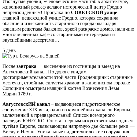
Изогнутые улочки, «человеческий» масштаб в архитектуре,
живописный рельеф делают исторический центр Гродно
непревзойденным! Прогулка по
СОВЕТСКОЙ улице
–
главной пешеходной улице Гродно, которая сохранила
обаяние и изысканность старинного города благодаря
кованым решеткам балконов, яркой раскраске домов, наличию
многочисленных кафе со старинными интерьерами и
вкуснейшими десертами…
5 день
После
завтрака
— выселение из гостиницы и выезд на
Августовский канал. По дороге увидим
достопримечательности этой части Гродненщины: старинные
местечки, стройные силуэты храмов; в живописном городке
Сопоцкин осмотрим изящный костел Вознесения Девы
Марии 1789 г.
АвгустовскИЙ канал
– выдающееся гидротехническое
сооружение XIX века, один из крупнейших каналов Европы,
включенный в предварительный Список всемирного
наследия ЮНЕСКО. Он стал первым искусственным водным
путём в Европе, связывающим напрямую две большие реки —
Вислу и Неман. Уникальные гидротехнические сооружения