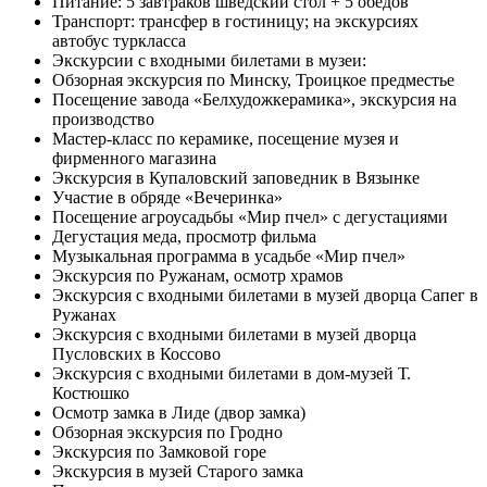
Питание: 5 завтраков шведский стол + 5 обедов
Транспорт: трансфер в гостиницу; на экскурсиях
автобус туркласса
Экскурсии с входными билетами в музеи:
Обзорная экскурсия по Минску, Троицкое предместье
Посещение завода «Белхудожкерамика», экскурсия на
производство
Мастер-класс по керамике, посещение музея и
фирменного магазина
Экскурсия в Купаловский заповедник в Вязынке
Участие в обряде «Вечеринка»
Посещение агроусадьбы «Мир пчел» с дегустациями
Дегустация меда, просмотр фильма
Музыкальная программа в усадьбе «Мир пчел»
Экскурсия по Ружанам, осмотр храмов
Экскурсия с входными билетами в музей дворца Сапег в
Ружанах
Экскурсия с входными билетами в музей дворца
Пусловских в Коссово
Экскурсия с входными билетами в дом-музей Т.
Костюшко
Осмотр замка в Лиде (двор замка)
Обзорная экскурсия по Гродно
Экскурсия по Замковой горе
Экскурсия в музей Старого замка