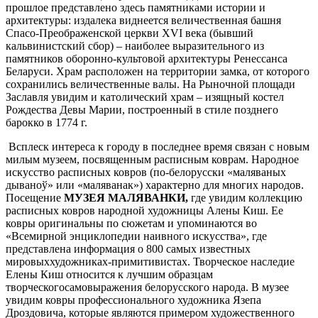
прошлое представлено здесь памятниками истории и
архитектуры: издалека виднеется величественная башня
Спасо-Преображенской церкви XVI века (бывший
кальвинистский сбор) – наиболее выразительного из
памятников оборонно-культовой архитектуры Ренессанса
Беларуси. Храм расположен на территории замка, от которого
сохранились величественные валы. На Рыночной площади
Заславля увидим и католический храм – изящный костел
Рождества Девы Марии, построенный в стиле позднего
барокко в 1774 г.
Всплеск интереса к городу в последнее время связан с новым
милым музеем, посвященным расписным коврам. Народное
искусство расписных ковров (по-белорусски «маляваных
дываноў» или «маляванак») характерно для многих народов.
Посещение
МУЗЕЯ МАЛЯВАНКИ,
где увидим коллекцию
расписных ковров народной художницы Алены Киш. Ее
ковры оригинальны по сюжетам и упоминаются во
«Всемирной энциклопедии наивного искусства», где
представлена информация о 800 самых известных
мировыххудожниках-примитивистах. Творческое наследие
Елены Киш относится к лучшим образцам
творческогосамовыражения белорусского народа. В музее
увидим ковры профессионального художника Язепа
Дроздовича, которые являются примером художественного