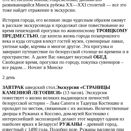
развивающийся Минск рубежа ХХ—ХХI столетий — все это
тоже найдет отражение в экскурсии.
История города, его великие люди чудесным образом оживут
в рассказе экскурсовода и продолжат свое повествование во
время пешеходной прогулки по живописному
ТРОИЦКОМУ
ПРЕДМЕСТЬЮ
, где кипела жизнь города позапрошлого
века и куда сегодня влекут гостей музеи, сувенирные лавки,
уютные кафе, корчмы и многое другое. Эта прогулка и
завершит путешествие по белорусской столице во времени и в
пространстве. А далее Вас ожидает вкусный
ОБЕД
.
Свободное время, прогулки по городу, покупка сувениров –
все рядом… Ночлег в Минске
2 день
ЗАВТРАК
шведский стол.
Экскурсия «СТРАНИЦЫ
КАМЕННОЙ ЛЕТОПИСИ»
(13 часов). Экскурсия
повествует о жизни великих выдающихся личностей
белорусской истории – Льва Сапеги и Тадеуша Костюшко и
прохо­дит по местам, связанным с их жизнью. Величественные
дворцы в Ружанах и Коссово, дом-музей Костюшко с
интереснейшей экспозицией делают этот маршрут одним из
наиболее ярких в Белару­си!
РУЖАНЫ
– древний город,
известный с 1490 года. Подобно розе, Ружаны расцвели при