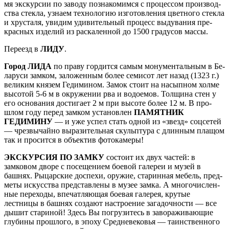
мя экс­кур­сии по за­во­ду познакомимся с процессом про­из­вод­
ства стек­ла, узна­ем технологию из­го­тов­ле­ния цвет­но­го стек­ла
и хрусталя, увидим удивительный про­цесс выдувания пре­
крас­ных из­де­лий из раскаленной до 1500 гра­ду­сов массы.
Пе­ре­езд в
ЛИДУ
.
Город ЛИДА
по пра­ву гор­дит­ся са­мым мо­ну­мен­таль­ным в Бе­
ла­ру­си зам­ком, за­ло­жен­ным бо­лее се­ми­сот лет на­зад (1323 г.)
ве­ли­ким кня­зем Ге­ди­ми­ном. Замок стоит на насыпном холме
вы­со­той 5-6 м в окру­же­нии рва и водоемов. Толщина стен у
его ос­но­ва­ния до­сти­га­ет 2 м при высоте бо­лее 12 м. В про­
шлом го­ду пе­ред зам­ком уста­нов­лен
ПАМЯТНИК
ГЕДИМИНУ
— и уже успел стать одной из «звезд» соцсетей
— чрез­вы­чай­но выразительная скульп­ту­ра с длинным плащом
так и просится в объектив фотокамеры!
ЭКСКУРСИЯ ПО ЗАМКУ
со­сто­ит их двух ча­стей: в
замковом дворе с по­се­ще­ни­ем боевой галереи и му­зей в
башнях. Рыцарские до­спе­хи, ору­жие, ста­рин­ная ме­бель, пред­
ме­ты ис­кус­ства пред­став­ле­ны в музее зам­ка. А мно­го­чис­лен­
ные пе­ре­хо­ды, впе­чат­ля­ю­щая боевая га­ле­рея, крутые
лестницы в башнях со­зда­ют на­стро­е­ние загадочности — все
ды­шит ста­ри­ной! Здесь Вы погрузитесь в за­во­ра­жи­ва­ю­щие
глу­би­ны про­шло­го, в эпо­ху Средне­ве­ко­вья — та­ин­ствен­но­го