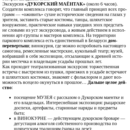
Экс­кур­сия
«ДУКОРСКИЙ МАЁНТАК»
(око­ло 6 ча­сов).
Создатели ком­плек­са го­во­рят, что глав­ный принцип всех про­
грамм — «оживить» су­хие ис­то­ри­че­ские сведения на гла­зах у
зри­те­ля, заставить ста­рые костюмы, тан­цы, шляхетское
вооружение, практические навыки ушед­ших эпох предстать
не сло­ва­ми из уст экс­кур­со­во­да, а живым действием в ис­пол­
не­нии арт-группы и ма­сте­ров ком­плек­са. На тер­ри­то­рии
паркового ком­плек­са есть един­ствен­ный в Бе­ла­ру­си
дом-
перевертыш
; винокурня, где мож­но испробовать на­сто­я­ще­го
са­мо­го­на, ремесленные ма­стер­ские, кукольный театр; му­зей,
вобравший в се­бя экс­по­зи­ции, отсылающие к древней ис­то­
рии ме­с­теч­ка и владельцам усадь­бы про­шлых лет.
Как про­хо­дит театрализованная экскурсия: тор­же­ствен­ная
встре­ча с выстрелом из пушки, приезжих в усадь­бе встре­ча­ют
в шля­хет­ских ко­стю­мах, знакомят с фольклором и да­ют воз­
мож­ность всецело оку­нуть­ся в про­шлое…
Дальше целое дей­
ство
:
посещение МУЗЕЯ с рассказом о Дукорском маентке и
его владельцах. Интереснейшая экспозиция: рыцарские
доспехи, артефакты, старинные наряды и предметы
быта;
в ВИНОКУРНЕ — действующем дукорском броваре —
дегустация алкоголя собственного производства по
шляхетским традициям (чарка на лезе);