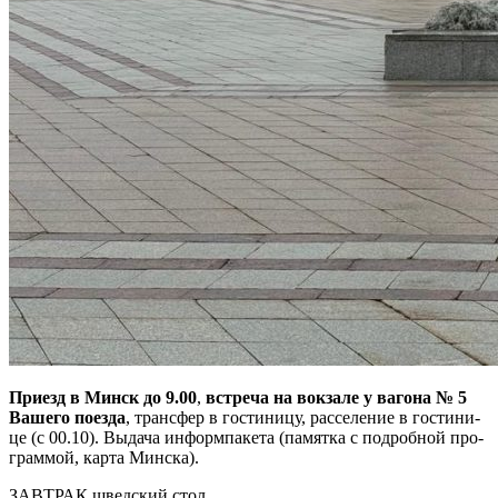
При­езд в Минск до 9.00
,
встре­ча на вок­за­ле у ва­го­на № 5
Ва­ше­го по­ез­да
, транс­фер в го­сти­ни­цу, рас­се­ле­ние в го­сти­ни­
це (с 00.10). Вы­да­ча ин­форм­па­ке­та (па­мят­ка с по­дроб­ной про­
грам­мой, кар­та Мин­ска).
ЗАВ­ТРАК швед­ский стол.