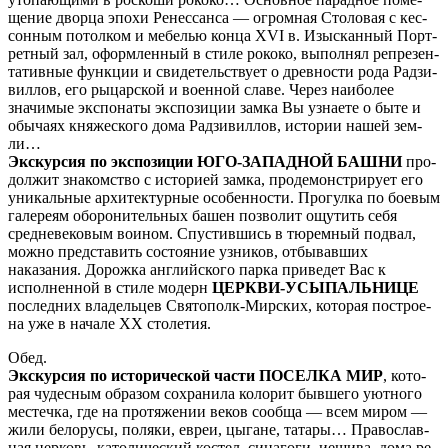
ще­ние двор­ца эпо­хи Ренессанса — огромная Столовая с кес­
сон­ным по­тол­ком и ме­бе­лью кон­ца XVI в. Изысканный Порт­
рет­ный зал, оформленный в сти­ле ро­ко­ко, вы­пол­нял ре­пре­зен­
та­тив­ные функ­ции и сви­де­тель­ству­ет о древ­но­сти ро­да Рад­зи­
вил­лов, его ры­цар­ской и во­ен­ной сла­ве. Через наи­бо­лее
значимые экс­по­на­ты экс­по­зи­ции зам­ка Вы узна­е­те о быте и
обычаях княжеского до­ма Рад­зи­вил­лов, ис­то­рии на­шей зем­
ли…
Экс­кур­сия по экс­по­зи­ции ЮГО-ЗАПАДНОЙ БАШНИ
про­
дол­жит знакомство с ис­то­ри­ей зам­ка, продемонстрирует его
уни­каль­ные ар­хи­тек­тур­ные осо­бен­но­сти. Прогулка по боевым
галереям оборонительных ба­шен поз­во­лит ощу­тить се­бя
средневековым воином. Спустившись в тюремный подвал,
мож­но пред­ста­вить состояние уз­ни­ков, от­бы­ва­вших
наказания. Дорожка английского пар­ка при­ве­дет Вас к
исполненной в сти­ле мо­дерн
ЦЕРКВИ-УСЫПАЛЬНИЦЕ
по­след­них вла­дель­цев Святополк-Мирских, ко­то­рая по­стро­е­
на уже в на­ча­ле XX сто­ле­тия.
Обед.
Экс­кур­сия по ис­то­ри­че­ской ча­сти ПО­СЕЛКА МИР
, ко­то­
рая чу­дес­ным об­ра­зом со­хра­ни­ла ко­ло­рит быв­ше­го уют­но­го
ме­с­теч­ка, где на про­тя­же­нии ве­ков со­об­ща — всем ми­ром —
жи­ли бе­ло­ру­сы, по­ля­ки, евреи, цы­га­не, та­та­ры… Пра­во­слав­
ная цер­ковь, ка­то­ли­че­ский ко­стел, си­на­го­ги, ие­ши­ва, до­ма ре­