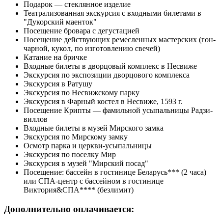
Подарок — стеклянное из­де­лие
Театра­ли­зо­ван­ная экскурсия с вход­ны­ми би­ле­та­ми в
"Дукорский маенток"
По­се­ще­ние бровара с де­гу­ста­ци­ей
По­се­ще­ние дей­ству­ю­щих ре­мес­лен­ных ма­стер­ских (гон­
чар­ной, ку­кол, по из­го­тов­ле­нию све­чей)
Ка­та­ние на брич­ке
Вход­ные би­ле­ты в двор­цо­вый ком­плекс в Не­сви­же
Экс­кур­сия по экс­по­зи­ции двор­цо­во­го ком­плек­са
Экс­кур­сия в Ратушу
Экс­кур­сия по Несвижскому пар­ку
Экс­кур­сия в Фар­ный ко­стел в Не­сви­же, 1593 г.
По­се­ще­ние Крипты — фамильной усыпальницы Рад­зи­
вил­лов
Вход­ные би­ле­ты в му­зей Мир­ско­го зам­ка
Экс­кур­сия по Мирскому зам­ку
Осмотр пар­ка и церкви-усыпальницы
Экс­кур­сия по поселку Мир
Экс­кур­сия в му­зей "Мирский посад"
По­се­ще­ние: бас­сейн в го­сти­ни­це Бе­ла­русь*** (2 ча­са)
или СПА-центр с бас­сей­ном в го­сти­ни­це
Виктория&СПА**** (безлимит)
Дополнительно оплачивается: