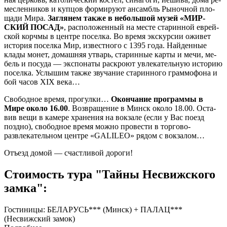
мес­лен­ни­ков и куп­цов фор­ми­ру­ют ан­самбль Рыночной пло­
ща­ди Мира.
Заглянем так­же в не­боль­шой му­зей «МИР­
СКИЙ ПОСАД»
, рас­по­ло­жен­ный на ме­сте ста­рин­ной ев­рей­
ской корч­мы в цен­тре поселка. Во вре­мя экс­кур­сии оживет
ис­то­рия поселка Мир, из­вест­но­го с 1395 го­да. Найденные
клады монет, домашняя утварь, ста­рин­ные карты и мечи, ме­
бель и посуда — экс­по­на­ты раскроют увлекательную ис­то­рию
поселка. Услышим так­же звучание ста­рин­но­го граммофона и
бой ча­сов XIX ве­ка…
Сво­бод­ное вре­мя, про­гул­ки…
Окон­ча­ние про­грам­мы в
Мире око­ло 16.00
. Воз­вра­ще­ние в Минск око­ло 18.00. Оста­
вив ве­щи в ка­ме­ре хра­не­ния на вок­за­ле (ес­ли у Вас по­езд
позд­но), свободное вре­мя мож­но про­ве­сти в торгово-
развлекательном цен­тре «GALILEO» ря­дом с вок­за­лом…
Отъ­езд до­мой — счаст­ли­вой до­ро­ги!
Стоимость тура "Тайны Несвижского
замка":
Гостиницы: БЕЛАРУСЬ*** (Минск) + ПАЛАЦ***
(Несвижский замок)