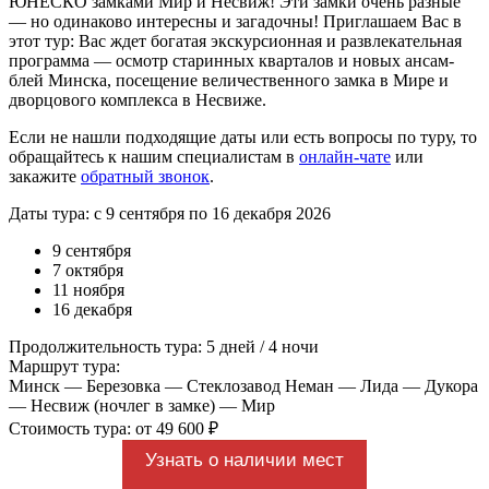
ЮНЕСКО зам­ка­ми Мир и Не­свиж! Эти зам­ки очень раз­ные
— но одинаково ин­те­рес­ны и загадочны! Приглашаем Вас в
этот тур: Вас ждет бо­га­тая экс­кур­си­он­ная и раз­вле­ка­тель­ная
про­грам­ма — осмотр ста­рин­ных квар­та­лов и но­вых ан­сам­
блей Мин­ска, посещение ве­ли­че­ствен­но­го зам­ка в Мире и
двор­цо­во­го ком­плек­са в Не­сви­же.
Если не нашли подходящие даты или есть вопросы по туру, то
обращайтесь к нашим специалистам в
онлайн-чате
или
закажите
обратный звонок
.
Даты тура: с 9 сентября по 16 декабря 2026
9 сентября
7 октября
11 ноября
16 декабря
Продолжительность тура: 5 дней / 4 ночи
Маршрут тура:
Минск — Березовка — Стеклозавод Неман — Лида — Дукора
— Несвиж (ночлег в замке) — Мир
Стоимость тура: от 49 600 ₽
Узнать о наличии мест