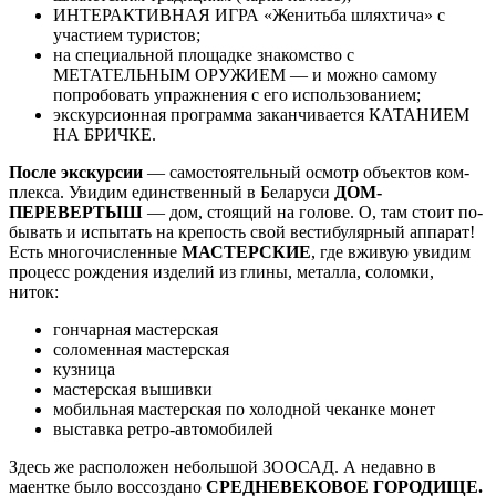
ИНТЕРАКТИВНАЯ ИГРА «Женитьба шляхтича» с
участием туристов;
на специальной площадке знакомство с
МЕТАТЕЛЬНЫМ ОРУЖИЕМ — и можно самому
попробовать упражнения с его использованием;
экскурсионная программа заканчивается КАТАНИЕМ
НА БРИЧКЕ.
После экс­кур­сии
— самостоятельный осмотр объ­ек­тов ком­
плек­са. Уви­дим един­ствен­ный в Бе­ла­ру­си
ДОМ-
ПЕРЕВЕРТЫШ
— дом, стоящий на голове. О, там стоит по­
бы­вать и испытать на кре­пость свой вестибулярный аппарат!
Есть мно­го­чис­лен­ные
МАСТЕРСКИЕ
, где вживую увидим
про­цесс рож­де­ния из­де­лий из гли­ны, ме­тал­ла, со­лом­ки,
ниток:
гончарная мастерская
соломенная мастерская
кузница
мастерская вышивки
мобильная мастерская по холодной чеканке монет
выставка ретро-автомобилей
Здесь же рас­по­ло­жен не­боль­шой ЗООСАД. А не­дав­но в
маентке бы­ло воссоздано
СРЕДНЕВЕКОВОЕ ГОРОДИЩЕ.