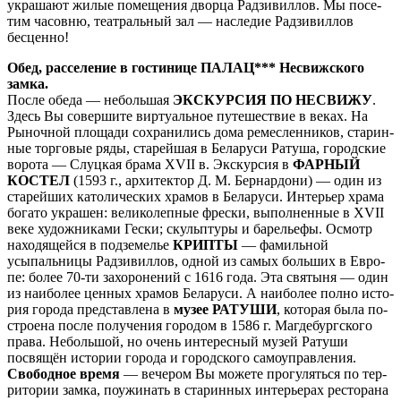
укра­ша­ют жи­лые по­ме­ще­ния двор­ца Рад­зи­вил­лов. Мы по­се­
тим часовню, те­ат­раль­ный зал — на­сле­дие Рад­зи­вил­лов
бесценно!
Обед, рас­се­ле­ние в го­сти­ни­це ПАЛАЦ*** Несвиж­ско­го
зам­ка.
После обе­да — небольшая
ЭКСКУРСИЯ ПО НЕСВИЖУ
.
Здесь Вы со­вер­ши­те вир­ту­аль­ное пу­те­ше­ствие в ве­ках. На
Рыночной пло­ща­ди со­хра­ни­лись до­ма ре­мес­лен­ни­ков, ста­рин­
ные тор­го­вые ря­ды, ста­рей­шая в Бе­ла­ру­си Ратуша, го­род­ские
во­ро­та — Слуц­кая бра­ма XVII в. Экс­кур­сия в
ФАРНЫЙ
КОСТЕЛ
(1593 г., ар­хи­тек­тор Д. М. Бер­нар­до­ни) — один из
ста­рей­ших ка­то­ли­че­ских хра­мов в Бе­ла­ру­си. Интерьер хра­ма
бо­га­то украшен: ве­ли­ко­леп­ные фрес­ки, выполненные в XVII
ве­ке ху­дож­ни­ка­ми Гески; скульп­ту­ры и барельефы. Осмотр
на­хо­дя­щей­ся в под­зе­ме­лье
КРИПТЫ
— фамильной
усыпальницы Рад­зи­вил­лов, одной из са­мых боль­ших в Ев­ро­
пе: бо­лее 70-ти за­хо­ро­не­ний с 1616 го­да. Эта свя­ты­ня — один
из наи­бо­лее цен­ных хра­мов Бе­ла­ру­си. А наи­бо­лее пол­но ис­то­
рия го­ро­да пред­став­ле­на в
музее РАТУШИ
, ко­то­рая бы­ла по­
стро­е­на по­сле по­лу­че­ния го­ро­дом в 1586 г. Маг­де­бург­ско­го
пра­ва. Небольшой, но очень ин­те­рес­ный му­зей Ра­ту­ши
посвящён ис­то­рии го­ро­да и го­род­ско­го самоуправления.
Сво­бод­ное вре­мя
— ве­че­ром Вы мо­же­те про­гу­лять­ся по тер­
ри­то­рии зам­ка, по­ужи­нать в ста­рин­ных ин­те­рье­рах ре­сто­ра­на