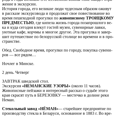
же­ние в экс­кур­сии.
История го­ро­да, его ве­ли­кие лю­ди чу­дес­ным об­ра­зом ожи­вут
в рас­ска­зе экс­кур­со­во­да и про­дол­жат свое по­вест­во­ва­ние во
вре­мя пе­ше­ход­ной про­гул­ки по
жи­во­пис­но­му ТРО­ИЦКО­МУ
ПРЕД­МЕСТЬЮ
, где ки­пе­ла жизнь го­ро­да по­за­про­шло­го ве­
ка и ку­да се­год­ня вле­кут го­стей му­зеи, су­ве­нир­ные лав­ки,
уют­ные ка­фе, корч­мы и мно­гое дру­гое. Эта про­гул­ка и за­вер­
шит пу­те­ше­ствие по бе­ло­рус­ской сто­ли­це во вре­ме­ни и в про­
стран­стве.
Обед. Сво­бод­ное вре­мя, про­гул­ки по го­ро­ду, по­куп­ка су­ве­ни­
ров — все ря­дом…
Ноч­лег в Мин­ске.
2 день. Чет­верг
ЗАВ­ТРАК швед­ский стол.
Экс­кур­сия
«НЕМАНСКИЕ УЗОРЫ»
(око­ло 11 ча­сов).
Живописные пей­за­жи и ин­те­рес­ный рас­сказ о судь­бе это­го
края скрасят путь в БЕРЕЗОВКУ — ме­стеч­ко в до­ли­не ре­ки
Не­ман.
Стекольный за­вод «НЁМАН»
— старейшее пред­при­я­тие по
про­из­вод­ству стек­ла в Бе­ла­ру­си, основанное в 1883 г. Во вре­