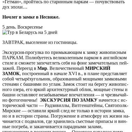
«Гет­ман», прой­тись по ста­рин­ным паркам — по­чув­ство­вать
дух эпо­хи…
Ноч­лег в зам­ке в Не­сви­же.
5 день. Вос­кре­се­нье
ЗАВ­ТРАК, вы­се­ле­ние из го­сти­ни­цы.
Экскурсия-прогулка по при­мы­каю­щим к зам­ку жи­во­пис­ным
ПАР­КАМ. Полюбуетесь ве­ли­ко­леп­ным пар­ком в английском
сти­ле и смо­же­те запечатлеть се­бя на фо­не за­ме­ча­тель­ных пей­
за­жей. Пе­ре­езд в
Мир
. Ве­ли­чест­вен­ный
МИР­СКИЙ
ЗАМОК
, по­стро­ен­ный в на­ча­ле XVI в., в пла­не пред­став­ля­ет
со­бой че­ты­рёх­уголь­ник, об­ра­зо­ван­ный мощ­ны­ми зам­ко­вы­ми
сте­на­ми с баш­ня­ми по уг­лам. Замок стоит на бе­ре­гу жи­во­пис­
но­го озе­ра, его яр­кий ар­хи­тек­тур­ный об­лик, мощ­ные сте­ны и
баш­ни остав­ля­ют не­за­бы­вае­мые впе­чат­ле­ния — и чрез­вы­чай­
но фотогеничны!
ЭКСКУРСИЯ ПО ЗАМКУ
начнется с ис­
то­ри­че­ской ча­сти — Рад­зи­вил­лы, Витгенштейны, Святополк-
Мирские — оста­ви­ли яр­кий след не толь­ко в ис­то­рии зам­ка,
но и в ис­то­рии стра­ны. По­гру­же­ние в ат­мо­сфе­ру их жиз­ни на­
чи­на­ет­ся с под­ва­лов, где хра­ни­лись съе­ст­ные при­па­сы и вин­
ные по­гре­ба, и за­кан­чи­ва­ет­ся парадными залами,
утопающими в рос­ко­ши ро­ко­ко… Ос­нов­ное па­рад­ное по­ме­