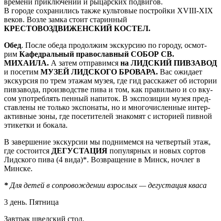
вре­ме­ни приключений и ры­цар­ских подвигов.
В го­ро­де со­хра­ни­лись так­же куль­то­вые постройки ХVIII-XIX
ве­ков. Возле зам­ка стоит ста­рин­ный
КРЕСТОВОЗДВИЖЕНСКИЙ КОСТЕЛ.
Обед
. После обе­да продолжим экс­кур­сию по го­ро­ду, осмот­
рим
Кафедральный пра­во­слав­ный СОБОР СВ.
МИХАИЛА.
А затем от­пра­вим­ся
на ЛИДСКИЙ ПИВЗАВОД
и по­се­тим
МУЗЕЙ ЛИДСКОГО БРОВАРА.
Вас ожи­да­ет
экскурсия по трем эта­жам му­зея, где гид рас­ска­жет об ис­то­рии
пивзавода, про­из­вод­стве пи­ва и том, как правильно и со вку­
сом употреблять пен­ный на­пи­ток. В экс­по­зи­ции му­зея пред­
став­ле­ны не толь­ко экс­по­на­ты, но и мно­го­чис­лен­ные ин­тер­
ак­тив­ные зоны, где по­се­ти­те­лей знакомят с ис­то­ри­ей пивной
этикетки и бокала.
В за­вер­ше­ние экс­кур­сии мы под­ни­мем­ся на чет­вер­тый этаж,
где состоится
ДЕГУСТАЦИЯ
популярных и но­вых сортов
Лидского пи­ва (4 ви­да)*. Воз­вра­ще­ние в Минск, ночлег в
Мин­ске.
*
Для де­тей в сопровождении взрос­лых — дегустация кваса
3 день. Пят­ни­ца
Завтрак швед­ский стол.