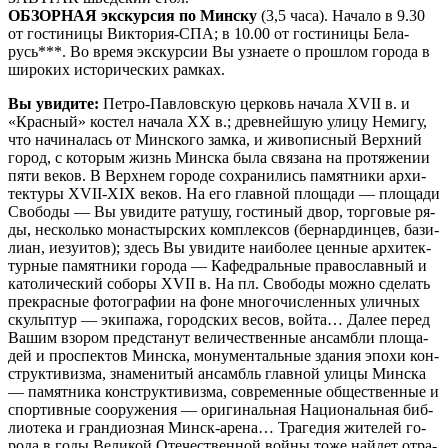
ОБЗОРНАЯ экскурсия по Мин­ску
(3,5 ча­са). Начало в 9.30
от го­сти­ни­цы Виктория-СПА; в 10.00 от го­сти­ни­цы Бе­ла­
русь***. Во вре­мя экс­кур­сии Вы узна­е­те о про­шлом го­ро­да в
ши­ро­ких ис­то­ри­че­ских рам­ках.
Вы уви­ди­те:
Петро-Павловскую цер­ковь на­ча­ла ХVII в. и
«Крас­ный» ко­стел на­ча­ла ХХ в.; древ­ней­шую ули­цу Не­ми­гу,
что на­чи­на­лась от Мин­ско­го зам­ка, и жи­во­пис­ный Верх­ний
го­род, с ко­то­рым жизнь Мин­ска бы­ла свя­за­на на про­тя­же­нии
пя­ти ве­ков. В Верх­нем го­ро­де со­хра­ни­лись па­мят­ни­ки ар­хи­
тек­ту­ры XVII-XIX ве­ков. На его глав­ной пло­ща­ди — пло­ща­ди
Сво­бо­ды — Вы уви­ди­те ра­ту­шу, го­сти­ный двор, тор­го­вые ря­
ды, не­сколь­ко мо­на­стыр­ских ком­плек­сов (бер­нар­дин­цев, ба­зи­
ли­ан, иезуи­тов); здесь Вы уви­ди­те наи­бо­лее цен­ные ар­хи­тек­
тур­ные па­мят­ни­ки го­ро­да — Ка­фед­раль­ные пра­во­слав­ный и
ка­то­ли­че­ский со­бо­ры ХVII в. На пл. Сво­бо­ды мож­но сде­лать
пре­крас­ные фо­то­гра­фии на фо­не мно­го­чис­лен­ных улич­ных
скульп­тур — эки­па­жа, го­род­ских ве­сов, вой­та… Да­лее пе­ред
Ва­шим взо­ром пред­ста­нут величественные ан­сам­бли пло­ща­
дей и про­спек­тов Мин­ска, мо­ну­мен­таль­ные зда­ния эпо­хи кон­
ст­рук­ти­виз­ма, зна­ме­ни­тый ан­самбль глав­ной ули­цы Мин­ска
— па­мят­ни­ка кон­ст­рук­ти­виз­ма, со­вре­мен­ные об­ще­ствен­ные и
спор­тив­ные со­ору­же­ния — ори­ги­наль­ная На­ци­о­наль­ная биб­
лио­те­ка и гран­ди­оз­ная Минск-арена… Трагедия жи­те­лей го­
ро­да в го­ды Ве­ли­кой Оте­че­ствен­ной вой­ны то­же най­дет от­ра­