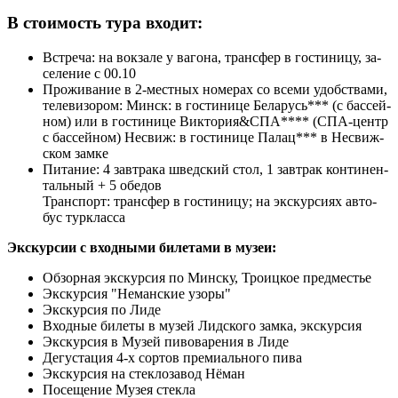
В стоимость тура входит:
Встреча: на вок­за­ле у ва­го­на, транс­фер в го­сти­ни­цу, за­
се­ле­ние с 00.10
Про­жи­ва­ние в 2-местных но­ме­рах со все­ми удоб­ства­ми,
те­ле­ви­зо­ром: Минск: в го­сти­ни­це Бе­ла­русь*** (с бас­сей­
ном) или в го­сти­ни­це Виктория&СПА**** (СПА-центр
с бассейном) Не­свиж: в го­сти­ни­це Па­лац*** в Не­свиж­
ском зам­ке
Питание: 4 зав­тра­ка швед­ский стол, 1 завтрак кон­ти­нен­
таль­ный + 5 обе­дов
Транс­порт: транс­фер в го­сти­ни­цу; на экс­кур­си­ях ав­то­
бус турк­лас­са
Экскурсии с вход­ны­ми би­ле­та­ми в му­зеи:
Об­зор­ная экскурсия по Мин­ску, Тро­иц­кое пред­ме­стье
Экс­кур­сия "Неманские узоры"
Экс­кур­сия по Ли­де
Вход­ные би­ле­ты в му­зей Лидского зам­ка, экскурсия
Экс­кур­сия в Музей пивоварения в Ли­де
Де­гу­ста­ция 4-х сортов премиального пи­ва
Экс­кур­сия на стеклозавод Нёман
По­се­ще­ние Музея стек­ла