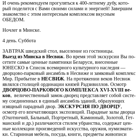
И очень ре­ко­мен­ду­ем про­гу­лять­ся к 400-летнему ду­бу, ко­то­
рый поделится с Ва­ми сво­и­ми си­ла­ми и энер­ги­ей! Завершим
знакомство с этим ин­те­рес­ным ком­плек­сом вкусным
ОБЕДОМ.
Ноч­лег в Мин­ске.
4 день. Суб­бо­та
ЗАВ­ТРАК швед­ский стол, вы­се­ле­ние из го­сти­ни­цы.
Выезд из Мин­ска в Не­свиж
. Во вре­мя этой экс­кур­сии Вы по­
се­ти­те са­мые цен­ные па­мят­ни­ки Бе­ла­ру­си, вне­сен­ные
ЮНЕСКО в Спи­сок все­мир­но­го куль­тур­но­го на­сле­дия —
дворцово-парковый ан­самбль в Не­сви­же и зам­ко­вый ком­плекс
Мир. При­бы­тие в
НЕСВИЖ
. На про­тя­же­нии ве­ков Не­свиж
яв­лял­ся сто­ли­цей ор­ди­на­ции кня­зей Рад­зи­вил­лов. Осмотр
ДВОРЦОВО-ПАРКОВОГО КОМПЛЕКСА XVI-XVIII ве­
ков
, ве­ли­чест­вен­ный замок-дворец пред­став­ля­ет со­бой си­сте­
му со­еди­нен­ных в еди­ный ан­самбль зда­ний, об­ра­зую­щих
изящ­ный па­рад­ный двор.
ЭКСКУРСИЯ ПО ДВОРЦУ
,
осмотр его впе­чат­ляю­щих экс­по­зи­ций. Парадные за­лы двор­ца
(Охот­ни­чий, Баль­ный, Порт­рет­ный, Ка­мин­ный, Зо­ло­той, Гет­
ман­ский и др.) раз­ли­ча­ют­ся сти­лем убран­ства, со­дер­жат цен­
ные кол­лек­ции про­из­ве­де­ний ис­кус­ства, ору­жия, ну­миз­ма­ти­
ки. Старинная ме­бель, посуда, кни­ги, пред­ме­ты жи­во­пи­си