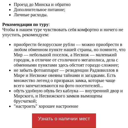
Проезд до Минска и обратно
Дополнительное питание;
Личные расходы.
Рекомендации по туру
:
Чтобы в нашем туре чувствовать себя комфортно и ничего не
упустить, ре­ко­мен­ду­ем:
приобрести белорусские рубли — можно приобрести в
любом обменном пункте нашей страны, но помните, что
Мир — небольшой поселок, а Несвиж — маленький
городок, в отличие от столичного мегаполиса, дела с
обменными пунктами здесь обстоят гораздо сложнее;
не забыть фотоаппарат — резиденции Радзивиллов в
Мире и Несвиже овеяны тайнами и загадками. Есть
множество легенд о призраках замка, которые чаще
всего запечатлеваются на фото посетителей...
обуть удобную обувь без каблука — внутренний двор и
Мирского, и Несвижского замков вымощены
брусчаткой;
"настроить" хорошее настроение
Узнать о наличии мест