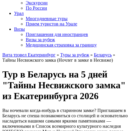
Экскурсии
По России
Урал
Многодневные туры
Прием туристов на Урале
Визы
Приглашения для иностранцев
Визы за рубеж
Медицинская страховка за границу
Вита трэвел Екатеринбург
»
Туры за рубеж
»
Беларусь
»
Тайны Несвижского замка (Ноч­лег в зам­ке в Не­сви­же)
Тур в Беларусь на 5 дней
"Тайны Несвижского замка"
из Екатеринбурга 2026
Вы ночевали когда-нибудь в ста­рин­ном зам­ке? Приглашаем в
Бе­ла­русь не спеша по­зна­ко­мить­ся со сто­ли­цей и основательно
насладиться нашими са­мы­ми яр­ки­ми па­мят­ни­ка­ми —
включенными в Спи­сок все­мир­но­го куль­тур­но­го на­сле­дия