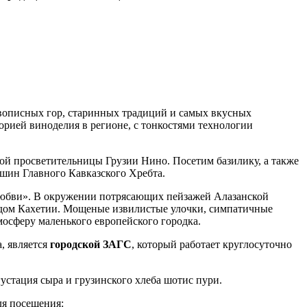
вописных гор, старинных традиций и самых вкусных
орией виноделия в регионе, с тонкостями технологии
той просветительницы Грузии Нино. Посетим базилику, а также
шин Главного Кавказского Хребта.
 любви». В окружении потрясающих пейзажей Алазанской
дом Кахетии. Мощеные извилистые улочки, симпатичные
осферу маленького европейского городка.
, является
городской ЗАГС
, который работает круглосуточно
стация сыра и грузинского хлеба шотис пури.
ля посещения: