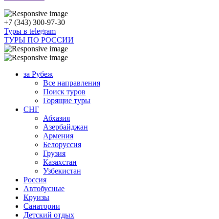
+7 (343) 300-97-30
Туры в telegram
ТУРЫ ПО РОССИИ
за Рубеж
Все направления
Поиск туров
Горящие туры
СНГ
Абхазия
Азербайджан
Армения
Белоруссия
Грузия
Казахстан
Узбекистан
Россия
Автобусные
Круизы
Санатории
Детский отдых