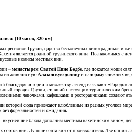
иси: (10 часов, 320 км)
вых регионов Грузии, царство бесконечных виноградников и жи
ахетия является родиной грузинского вина. Познакомимся с ист
 вкусовые нюансы местных вин.
узии –
монастырем Святой Нино Бодбе
, где покоятся мощи свя
иды на живописную
Алазанскую долину
и панораму снежных вер
орый благодаря истории и множеству легенд называют «Городом
ичный городок Грузии, ставший настоящим туристическим брен
сленными лавочками, кафешками и ресторанчиками создают атм
ди которой сюда приезжают влюбленные из разных уголков мира
к без формальностей и ожидания.
– вкуснейшие блюда дополним местным кахетинским вином, дегу
х сортов вин. Лучшие сорта вин от производителя. Две опции д