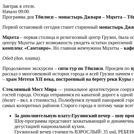
Завтрак в отеле.
Начало 09:00
Программа дня
Тбилиси – монастырь Джвари – Мцхета – Тб
Первой остановкой сегодня станет старинный
монастырь Джва
Мцхета
– первая столица и религиозный центр Грузии, была о
центру Мцхеты даст возможность увидеть остатки укреплений 
комплекс «Самтавро»
. Но главная жемчужина Мцхеты –
кафе
Обед (доп. плата).
Продолжение экскурсии –
сити-тур по Тбилиси
. Проедем по
п
рассказ о многовековой истории города и всей Грузии начнем 
–
храм Метехи XII века, построенный на берегу реки Куры
и
Стеклянный Мост Мира
— уникальное архитектурное сооруже
гостей города. Отсюда отправимся по канатной дороге к одн
(билет – вкл. в стоимость). Полюбуемся лучшей панорамой го
самых колоритных районов Старого города и потому чаще всег
За дополнительную плату:
Грузинский вечер – шоу про
Шоу-программа представит захватывающий и динамичный
дегустацией национальной кухни.
Грузинский вечер стоимость ВЗРОСЛЫЙ: 35 usd, РЕБЕНОК