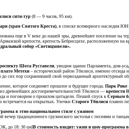
илиси сити-тур
(8 — 9 часов, 95 км).
ри (храм Святого Креста)
, в списке всемирного наследия 
снована еще в V веке до нашей эры, древнейшее поселение на т
Армазской крепости, крепость Бебрисцихе, расположенную на кр
дральный собор «Светицховели».
роспекту Шота Руставели
, увидим здание Парламента, дом-ус
с
плато Метехи
– исторический район Тбилиси, именно отсюда н
 до сих пор сохранивший свой первозданный архитектурный об
ние, которое соединяет прошлое и будущее города.
Парк Рике
ой из древнейших достопримечательностей Тбилиси —
крепости 
рода и поговорим о прошлом цитадели. Пеший спуск к
Серным ба
о встречается на открытках. Улочки
Старого Тбилиси
плавно пе
грамма в этно-национальном стиле с ужином
 вечер традиционного грузинского застолья с песнями и танц
, до 18: 30 usd
В стоимость входит: ужин и шоу-программа 