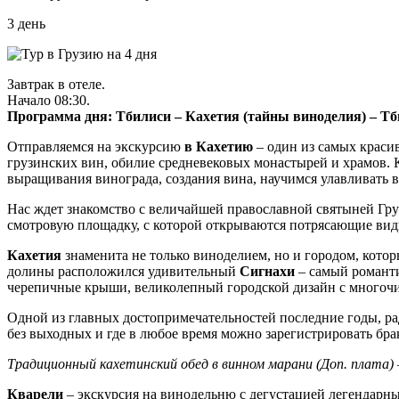
3 день
Завтрак в отеле.
Начало 08:30.
Программа дня: Тбилиси – Кахетия (тайны виноделия) – Тбил
Отправляемся на экскурсию
в Кахетию
– один из самых краси
грузинских вин, обилие средневековых монастырей и храмов. К
выращивания винограда, создания вина, научимся улавливать
Нас ждет знакомство с величайшей православной святыней Гр
смотровую площадку, с которой открываются потрясающие в
Кахетия
знаменита не только виноделием, но и городом, кот
долины расположился удивительный
Сигнахи
– самый романт
черепичные крыши, великолепный городской дизайн с многочи
Одной из главных достопримечательностей последние годы, ра
без выходных и где в любое время можно зарегистрировать бра
Традиционный кахетинский обед в винном марани (Доп. плата)
Кварели
– экскурсия на винодельню с дегустацией легендарны