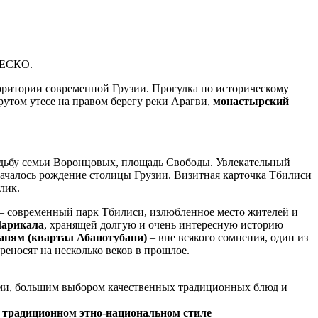
ЮНЕСКО.
ерритории современной Грузии. Прогулка по историческому
утом утесе на правом берегу реки Арагви,
монастырский
адьбу семьи Воронцовых, площадь Свободы. Увлекательный
ачалось рождение столицы Грузии. Визитная карточка Тбилиси
лик.
– современный парк Тбилиси, излюбленное место жителей и
Нарикала
, хранящей долгую и очень интересную историю
ням (квартал Абанотубани)
– вне всякого сомнения, один из
реносят на несколько веков в прошлое.
ами, большим выбором качественных традиционных блюд и
в традиционном этно-национальном стиле