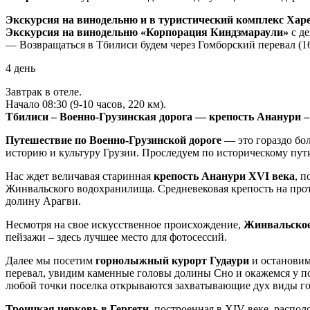
Экскурсия на винодельню и в туристический комплекс Хар
Экскурсия на винодельню «Корпорация Киндзмараули»
с де
— Возвращаться в Тбилиси будем через Гомборский перевал (1
4 день
Завтрак в отеле.
Начало 08:30 (9-10 часов, 220 км).
Тбилиси – Военно-Грузинская дорога — крепость Ананури –
Путешествие по Военно-Грузинской дороге
— это гораздо бол
историю и культуру Грузии. Проследуем по историческому пут
Нас ждет величавая старинная
крепость Ананури XVI века
, 
Жинвальского водохранилища. Средневековая крепость на про
долину Арагви.
Несмотря на свое искусственное происхождение,
Жинвальское
пейзажи – здесь лучшее место для фотосессий.
Далее мы посетим
горнолыжный курорт Гудаури
и остановим
перевал, увидим каменные головы долины Сно и окажемся у по
любой точки поселка открываются захватывающие дух виды г
Троицкая церковь в Гергети
, построенная в XIV веке, распо