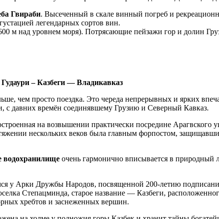
еба Гвираби
. Высеченный в скале винный погреб и рекреационн
густацией легендарных сортов вин.
600 м над уровнем моря). Потрясающие пейзажи гор и долин Гру
 Гудаури – Казбеги — Владикавказ
ьше, чем просто поездка. Это череда непрерывных и ярких впе
и, с давних времён соединявшему Грузию и Северный Кавказ.
построенная на возвышении практически посредине Арагвского у
тяжении нескольких веков была главным форпостом, защищавшим
 водохранилище
очень гармонично вписывается в природный 
ся у Арки Дружбы Народов, посвященной 200-летию подписания
селка Степацминда, старое название — Казбеги, расположенного
орных хребтов и заснеженных вершин.
ложена на холме у подножия горы Казбек и хранит тайны богате