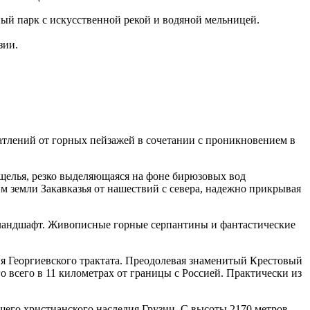
ый парк с искусственной рекой и водяной мельницей.
зии.
чатлений от горных пейзажей в сочетании с проникновением в
щелья, резко выделяющаяся на фоне бирюзовых вод
 земли Закавказья от нашествий с севера, надежно прикрывая
ландшафт. Живописные горные серпантины и фантастические
 Георгиевского трактата. Преодолевая знаменитый Крестовый
 всего в 11 километрах от границы с Россией. Практически из
йшего христианского наследия Грузии. С высоты 2170 метров