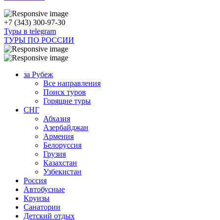
+7 (343) 300-97-30
Туры в telegram
ТУРЫ ПО РОССИИ
за Рубеж
Все направления
Поиск туров
Горящие туры
СНГ
Абхазия
Азербайджан
Армения
Белоруссия
Грузия
Казахстан
Узбекистан
Россия
Автобусные
Круизы
Санатории
Детский отдых