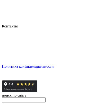
Контакты
г. Екатеринбург, ул. Шейнкмана, 111, 2 этаж
пн - пт: с 10:00 до 18:00
сб: по согласованию
Реестровый номер туроператора - РТО 022613
Политика конфиденциальности
© 2008-2024 - Администратор сайта ООО ТК "Вита трэвел", 
поиск по сайту
онлайн оплата