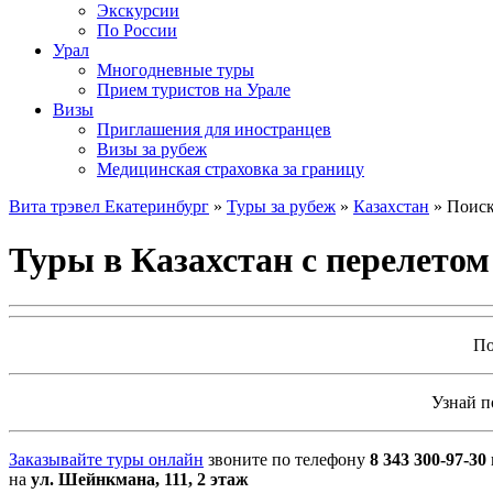
Экскурсии
По России
Урал
Многодневные туры
Прием туристов на Урале
Визы
Приглашения для иностранцев
Визы за рубеж
Медицинская страховка за границу
Вита трэвел Екатеринбург
»
Туры за рубеж
»
Казахстан
» Поиск
Туры в Казахстан с перелетом
По
Узнай 
Заказывайте туры онлайн
звоните по телефону
8 343 300-97-30
на
ул. Шейнкмана, 111, 2 этаж