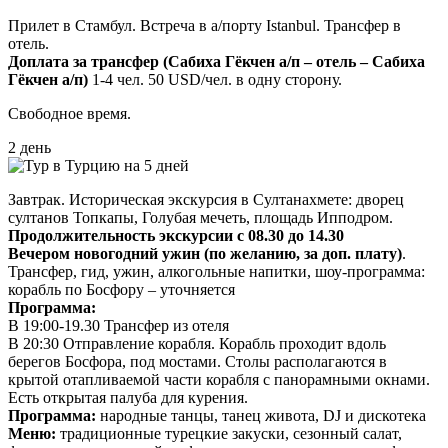
Прилет в Стамбул. Встреча в а/порту Istanbul. Трансфер в
отель.
Доплата за трансфер (Сабиха Гёкчен а/п ‒ отель ‒ Сабиха
Гёкчен а/п)
1-4 чел. 50 USD/чел. в одну сторону.
Свободное время.
2 день
Завтрак. Историческая экскурсия в Султанахмете: дворец
султанов Топкапы, Голубая мечеть, площадь Ипподром.
Продолжительность экскурсии с 08.30 до 14.30
Вечером новогодний ужин (по желанию, за доп. плату)
.
Трансфер, гид, ужин, алкогольные напитки, шоу-программа:
корабль по Босфору – уточняется
Программа:
В 19:00-19.30 Трансфер из отеля
В 20:30 Отправление корабля. Корабль проходит вдоль
берегов Босфора, под мостами. Столы располагаются в
крытой отапливаемой части корабля с панорамными окнами.
Есть открытая палуба для курения.
Программа:
народные танцы, танец живота, DJ и дискотека
Меню:
традиционные турецкие закуски, сезонный салат,