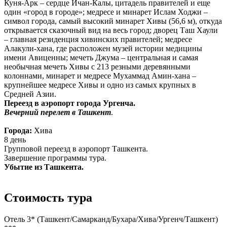
Куня-Арк – сердце Ичан-Калы, цитадель правителей и еще
один «город в городе»; медресе и минарет Ислам Ходжи –
символ города, самый высокий минарет Хивы (56,6 м), откуда
открывается сказочный вид на весь город; дворец Таш Хаули
– главная резиденция хивинских правителей; медресе
Алакули-хана, где расположен музей истории медицины
имени Авиценны; мечеть Джума – центральная и самая
необычная мечеть Хивы с 213 резными деревянными
колоннами, минарет и медресе Мухаммад Амин-хана –
крупнейшее медресе Хивы и одно из самых крупных в
Средней Азии.
Переезд в аэропорт города Ургенча.
Вечерний перелет в Ташкент
.
Города:
Хива
8 день
Групповой переезд в аэропорт Ташкента.
Завершение программы тура.
Убытие из Ташкента.
Стоимость тура
Отель 3* (Ташкент/Самарканд/Бухара/Хива/Ургенч/Ташкент)