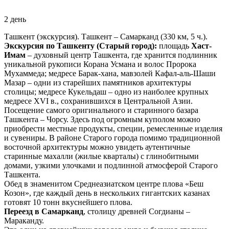
2 день
Ташкент (экскурсия). Ташкент – Самарканд (330 км, 5 ч.).
Экскурсия по Ташкенту (Старый город):
площадь
Хаст-
Имам
– духовный центр Ташкента, где хранится подлинник
уникальной рукописи Корана Усмана и волос Пророка
Мухаммеда; медресе Барак-хана, мавзолей Кафал-аль-Шаши
Мазар – одни из старейших памятников архитектуры
столицы; медресе Кукельдаш – одно из наиболее крупных
медресе XVI в., сохранившихся в Центральной Азии.
Посещение самого оригинального и старинного базара
Ташкента – Чорсу. Здесь под огромным куполом можно
приобрести местные продукты, специи, ремесленные изделия
и сувениры. В районе Старого города помимо традиционной
восточной архитектуры можно увидеть аутентичные
старинные махалли (жилые кварталы) с глинобитными
домами, узкими улочками и подлинной атмосферой Старого
Ташкента.
Обед в знаменитом Среднеазиатском центре плова «Беш
Козон», где каждый день в нескольких гигантских казанах
готовят 10 тонн вкуснейшего плова.
Переезд в Самарканд
, столицу древней Согдианы –
Мараканду.