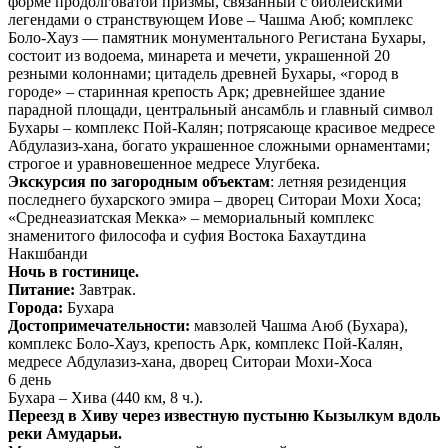
форме продолговатой призмы, связанный с библейскими
легендами о странствующем Иове – Чашма Аюб; комплекс
Боло-Хауз — памятник монументального Регистана Бухары,
состоит из водоема, минарета и мечети, украшенной 20
резными колоннами; цитадель древней Бухары, «город в
городе» – старинная крепость Арк; древнейшее здание
парадной площади, центральный ансамбль и главный символ
Бухары – комплекс Пой-Калян; потрясающе красивое медресе
Абдулазиз-хана, богато украшенное сложными орнаментами;
строгое и уравновешенное медресе Улугбека.
Экскурсия по загородным объектам
: летняя резиденция
последнего бухарского эмира – дворец Ситораи Мохи Хоса;
«Среднеазиатская Мекка» – мемориальный комплекс
знаменитого философа и суфия Востока Бахаутдина
Накшбанди
Ночь в гостинице.
Питание:
Завтрак.
Города:
Бухара
Достопримечательности:
мавзолей Чашма Аюб (Бухара),
комплекс Боло-Хауз, крепость Арк, комплекс Пой-Калян,
медресе Абдулазиз-хана, дворец Ситораи Мохи-Хоса
6 день
Бухара – Хива (440 км, 8 ч.).
Переезд в Хиву через известную пустыню Кызылкум вдоль
реки Амударьи.