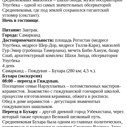
Улугбека – одной из самых значительных обсерваторий
Средневековья, где под землей сохранился гигантский
угломер (секстант).
Ночь в гостинице
.
Питание:
Завтрак.
Города:
Самарканд
Достопримечательности:
площадь Регистан (медресе
Улугбека, медресе Шер-Дор, медресе Тилля-Кари), мавзолей
Гур-Эмир (гробница Тамерлана), мечеть Биби-Ханум, базар
Сиаб, архитектурный комплекс Шахи Зинда, обсерватория
Улугбека
4 день
Самарканд – Гиждуван – Бухара (280 км; 4,5 ч.).
Бухара (экскурсия)
08:00 – переезд в Гиждуван.
Посещение семьи Нарзуллаевых – потомственных мастеров-
керамистов. Знакомство с гиждуванской гончарной школой,
процессом изготовления керамики, обжига и росписи.
Обед в доме керамистов – дегустация знаменитых
гиждуванских шашлыков.
Переезд в Бухару
– другой древний город Узбекистана, через
который также проходил Великий шелковый путь.
Средневековая Бухара была одним из главных политических,
культурных и религиозных центров Среднего Востока. Здесь