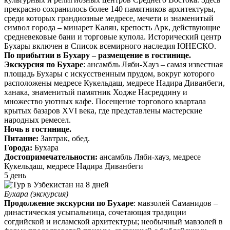
прекрасно сохранилось более 140 памятников архитектуры,
среди которых грандиозные медресе, мечети и знаменитый
символ города – минарет Калян, крепость Арк, действующие
средневековые бани и торговые купола. Исторический центр
Бухары включен в Список всемирного наследия ЮНЕСКО.
По прибытии в Бухару – размещение в гостинице.
Экскурсия по Бухаре
: ансамбль Ляби-Хауз – самая известная
площадь Бухары с искусственным прудом, вокруг которого
расположены медресе Кукельдаш, медресе Надира Диванбеги,
ханака, знаменитый памятник Ходже Насреддину и
множество уютных кафе. Посещение торгового квартала
крытых базаров XVI века, где представлены мастерские
народных ремесел.
Ночь в гостинице.
Питание:
Завтрак, обед.
Города:
Бухара
Достопримечательности:
ансамбль Ляби-хауз, медресе
Кукельдаш, медресе Надира Диванбеги
5 день
Бухара (экскурсия)
Продолжение экскурсии по Бухаре
: мавзолей Саманидов –
династическая усыпальница, сочетающая традиции
согдийской и исламской архитектуры; необычный мавзолей в