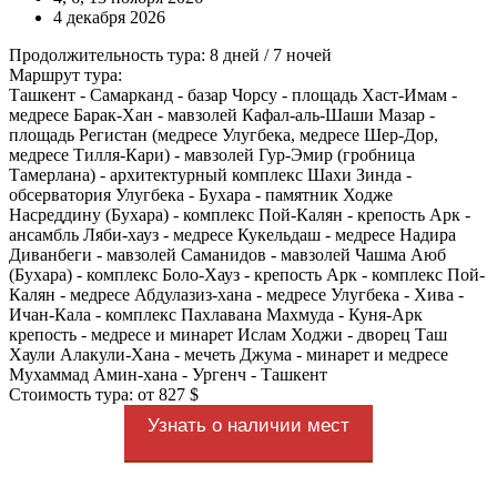
4 декабря 2026
Продолжительность тура: 8 дней / 7 ночей
Маршрут тура:
Ташкент - Самарканд - базар Чорсу - площадь Хаст-Имам -
медресе Барак-Хан - мавзолей Кафал-аль-Шаши Мазар -
площадь Регистан (медресе Улугбека, медресе Шер-Дор,
медресе Тилля-Кари) - мавзолей Гур-Эмир (гробница
Тамерлана) - архитектурный комплекс Шахи Зинда -
обсерватория Улугбека - Бухара - памятник Ходже
Насреддину (Бухара) - комплекс Пой-Калян - крепость Арк -
ансамбль Ляби-хауз - медресе Кукельдаш - медресе Надира
Диванбеги - мавзолей Саманидов - мавзолей Чашма Аюб
(Бухара) - комплекс Боло-Хауз - крепость Арк - комплекс Пой-
Калян - медресе Абдулазиз-хана - медресе Улугбека - Хива -
Ичан-Кала - комплекс Пахлавана Махмуда - Куня-Арк
крепость - медресе и минарет Ислам Ходжи - дворец Таш
Хаули Алакули-Хана - мечеть Джума - минарет и медресе
Мухаммад Амин-хана - Ургенч - Ташкент
Стоимость тура: от 827 $
Узнать о наличии мест