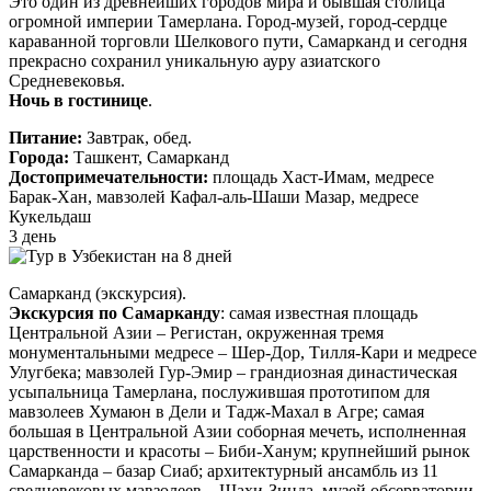
Это один из древнейших городов мира и бывшая столица
огромной империи Тамерлана. Город-музей, город-сердце
караванной торговли Шелкового пути, Самарканд и сегодня
прекрасно сохранил уникальную ауру азиатского
Средневековья.
Ночь в гостинице
.
Питание:
Завтрак, обед.
Города:
Ташкент, Самарканд
Достопримечательности:
площадь Хаст-Имам, медресе
Барак-Хан, мавзолей Кафал-аль-Шаши Мазар, медресе
Кукельдаш
3 день
Самарканд (экскурсия).
Экскурсия по Самарканду
: самая известная площадь
Центральной Азии – Регистан, окруженная тремя
монументальными медресе – Шер-Дор, Тилля-Кари и медресе
Улугбека; мавзолей Гур-Эмир – грандиозная династическая
усыпальница Тамерлана, послужившая прототипом для
мавзолеев Хумаюн в Дели и Тадж-Махал в Агре; самая
большая в Центральной Азии соборная мечеть, исполненная
царственности и красоты – Биби-Ханум; крупнейший рынок
Самарканда – базар Сиаб; архитектурный ансамбль из 11
средневековых мавзолеев – Шахи-Зинда, музей обсерватории