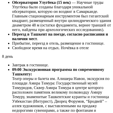
Обсерватория Улугбека (15 век)
— Научные труды
Улугбека были созданы благодаря уникальной
обсерватории, которую он воздвиг в Самарканде.
Главным стационарным инструментом был гигантский
квадрант, размещенный внутри цилиндрического здания
диаметром 48 м (остатки фундамента, вернее траншей от
него, найдены при археологических исследованиях).
Переезд в Ташкент на поезде, согласно расписания и
наличия мест
.
Прибытие, переезд в отель, размещение в гостинице.
Свободное время на отдых. Ночёвка в отеле
8 день
Завтрак в гостинице.
09:00 Экскурсионная программа по современному
Ташкенту:
Театр оперы и балета им. Алишера Навои, экскурсия по
площади Амира Тимура: Государственный музей
Тимуридов, Сквер Амира Тимура в центре которого
расположен памятник великому полководцу Амиру
Темуру, знаменитые Ташкентские куранты и гостиница
Узбекистан (Интурист), Дворец Форумов, “Бродвей” –
аллея художников, с выставленными на продажу
недорогими сувенирами, а также по фонтанам и