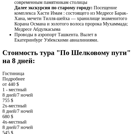
современным памятникам столицы
Далее экскурсия по старому городу:
Посещение
комплекса Хасти Имам : состоящего из Медресе Барак-
Хана, мечети Тилля-шейха — хранилище знаменитого
Корана Османа и золотого волоса пророка Мухаммада;
Медресе Абдулкасыма
Проводы в аэропорт Ташкента. Вылет в
Екатеринбург Узбекскими авиалиниями.
Стоимость тура "По Шелковому пути"
на 8 дней:
Гостиница
Подробнее
от 440 $
1 - местный
8 дней/7 ночей
755 $
2х-местный
8 дней/7 ночей
680 $
4х-местный
8 дней/7 ночей
545 $