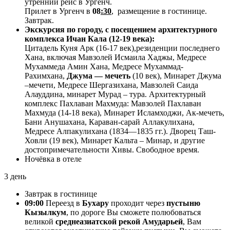
утренний рейс в Ургенч.
Прилет в Ургенч в
08
:30
, размещение в гостинице.
Завтрак.
Экскурсия по городу, с посещением архитектурного
комплекса Ичан Кала (12-19 века):
Цитадель Куня Арк (16-17 век),резиденции последнего
Хана, включая Мавзолей Исмаила Хаджы, Медресе
Мухаммеда Амин Хана, Медресе Мухаммад-
Рахимхана,
Джума — мечеть
(10 век), Минарет Джума
–мечети, Медресе Шергазихана, Мавзолей Саида
Алауддина, минарет Мурад – тура. Архитектурный
комплекс Пахлаван Махмуда: Мавзолей Пахлаван
Махмуда (14-18 века), Минарет Исламходжи, Ак-мечеть,
Бани Анушахана, Караван-сарай Аллакулихана,
Медресе Алпакулихана (1834—1835 гг.). Дворец Таш-
Ховли (19 век), Минарет Кальта – Минар, и другие
достопримечательности Хивы. Свободное время.
Ночёвка в отеле
3 день
Завтрак в гостинице
09:00
Переезд в
Бухару
проходит через
пустыню
Кызылкум
, по дороге Вы сможете полюбоваться
великой
среднеазиатской рекой Амударьей
, Вам