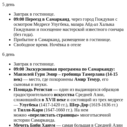
5 день
Завтрак в гостинице.
09:00 Переезд в Самарканд
, через город Гиждуван с
осмотром Медресе Улугбека, мазара Абд-ал Халыка
Гиждувани и посещение мастерской известного гончара
(без гида).
Прибытие в Самарканд, размещение в гостинице.
Свободное время. Ночёвка в отеле
6 день
Завтрак в гостинице.
09:00 Экскурсионная программа по Самарканду:
Мавзолей Гури Эмир – гробница Тамерлана (14-15
век)
— место, где похоронены
Амир Темур
, его
сыновья и внуки.
Площадь Регистан —
один из выдающихся образцов
градостроительного
искусства
Средней Азии,
сложившийся
в XVII веке
и состоящий из трех медресе
—
Улугбека
(1417-1420 гг.),
Шер-Дор
(1619-1636 гг.)
и
Тилля-Кари
(1647-1660 гг.). На нем
можно
«перелистать страницы»
многотысячной
истории Самарканда.
Мечеть Биби Ханум
— самая большая в Средней Азии