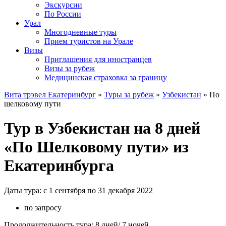
Экскурсии
По России
Урал
Многодневные туры
Прием туристов на Урале
Визы
Приглашения для иностранцев
Визы за рубеж
Медицинская страховка за границу
Вита трэвел Екатеринбург
»
Туры за рубеж
»
Узбекистан
» По
шелковому пути
Тур в Узбекистан на 8 дней
«По Шелковому пути» из
Екатеринбурга
Даты тура: с 1 сентября по 31 декабря 2022
по запросу
Продолжительность тура: 8 дней/ 7 ночей