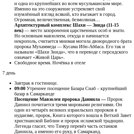
и одна из крупнейших во всем мусульманском мире.
Именно на это сооружение устремляет свой
изумлённый взгляд всякий, кто въезжает в город.
Огромная, величественная, безмолвная…
Архитектурный комплекс Шахи — Зинда (11-15
век)
— место захоронения царственных особ и знати.
Но основным мавзолеем, откуда и начинается
некрополь, считается мнимая могила двоюродного брата
пророка Мухаммеда — Кусама Ибн-Аббаса. Его так и
называли «Шахи Зинда», что в переводе с персидского
означает «Живой Царь».
Свободное время. Ночёвка в отеле
7 день
Завтрак в гостинице.
09:00
Утреннее посещение Базара Сиаб – крупнейший
базар в Самарканде
Посещение Мавзолея пророка Даниила —
Пророк
Даниил почитается тремя мировыми религиями. Он
один из четырёх великих израильских пророков в
иудаизме, пророк, Книга которого вошла в Ветхий Завет
христианской Библии и пророк исламской традиции.
Легенда гласит, что Тимур перевёз часть останков
Даниила, а именно его руку, в Самарканд.