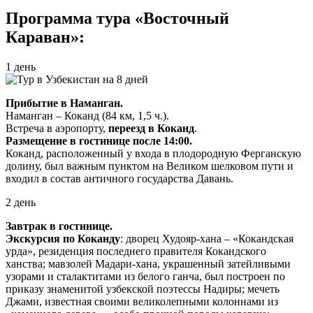
Программа тура «Восточный
Караван»:
1 день
Прибытие в Наманган.
Наманган – Коканд (84 км, 1,5 ч.).
Встреча в аэропорту,
переезд в Коканд
.
Размещение в гостинице после 14:00.
Коканд, расположенный у входа в плодородную Ферганскую
долину, был важным пунктом на Великом шелковом пути и
входил в состав античного государства Давань.
2 день
Завтрак в гостинице.
Экскурсия по Коканду
: дворец Худояр-хана – «Кокандская
урда», резиденция последнего правителя Кокандского
ханства; мавзолей Мадари-хана, украшенный затейливыми
узорами и сталактитами из белого ганча, был построен по
приказу знаменитой узбекской поэтессы Надиры; мечеть
Джами, известная своими великолепными колоннами из