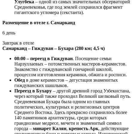
Улугбека
– одной из самых значительных обсерваторий
Средневековья, где под землей сохранился фрагмент
гигантского угломера (секстанта).
Размещение в отеле г. Самарканд
6 день
Завтрак в отеле
Самарканд – Гиждуван – Бухара (280 км; 4,5 ч)
08:00 – переезд в Гиждуван
. Посещение семьи
Нарзуллаевых – потомственных мастеров-керамистов.
Знакомство с гиждуванской гончарной школой,
процессом изготовления керамики, обжига и росписи.
Обед
в доме керамистов – дегустация знаменитых
гиждуванских шашлыков.
Переезд в Бухару
– другой древний город Узбекистана,
через который также проходил Великий шелковый путь.
Средневековая Бухара была одним из главных
политических, культурных и религиозных центров
Среднего Востока. Здесь прекрасно сохранилось более
140 памятников архитектуры, среди которых
грандиозные медресе, мечети и знаменитый символ
города –
минарет Калян
,
крепость Арк
, действующие
средневековые бани и торговые купола. Исторический