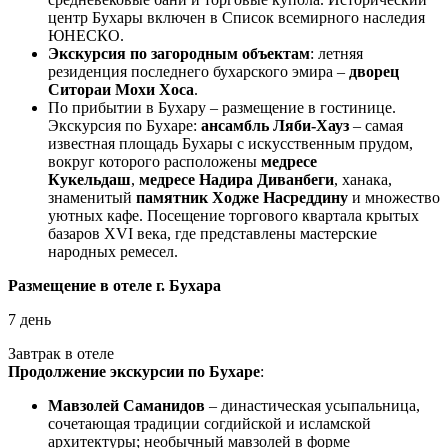
центр Бухары включен в Список всемирного наследия
ЮНЕСКО.
Экскурсия по загородным объектам
: летняя
резиденция последнего бухарского эмира –
дворец
Ситораи Мохи Хоса
.
По прибытии в Бухару – размещение в гостинице.
Экскурсия по Бухаре:
ансамбль Ляби-Хауз
– самая
известная площадь Бухары с искусственным прудом,
вокруг которого расположены
медресе
Кукельдаш
,
медресе Надира Диванбеги
, ханака,
знаменитый
памятник Ходже Насреддину
и множество
уютных кафе. Посещение торгового квартала крытых
базаров XVI века, где представлены мастерские
народных ремесел.
Размещение в отеле г. Бухара
7 день
Завтрак в отеле
Продолжение экскурсии по Бухаре
:
Мавзолей Саманидов
– династическая усыпальница,
сочетающая традиции согдийской и исламской
архитектуры; необычный мавзолей в форме