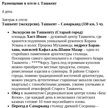
Размещение в отеле г. Ташкент
4 день
Завтрак в отеле
Ташкент (экскурсия). Ташкент – Самарканд (330 км, 5 ч).
Экскурсия по Ташкенту (Старый город)
:
площадь
Хаст-Имам
– духовный центр Ташкента, где
хранится подлинник уникальной рукописи Корана
Усмана и волос Пророка Мухаммеда;
медресе Барак-
хана, мавзолей Кафал-аль-Шаши Мазар
– одни из
старейших памятников архитектуры столицы.
Посещение самого оригинального и старинного базара
Ташкента – ****Чорсу. Здесь под огромным куполом
можно приобрести местные продукты, специи,
ремесленные изделия и сувениры. В районе Старого
города, помимо традиционной восточной архитектуры,
можно увидеть аутентичные старинные махалли (жилые
кварталы) с глинобитными домами, узкими улочками и
подлинной атмосферой Старого Ташкента.
Обед
в знаменитом Среднеазиатском центре плова «Беш
Козон», где каждый день в нескольких гигантских
казанах готовят 10 тонн вкуснейшего плова.
Переезд в Самарканд
столицу древней Согдианы –