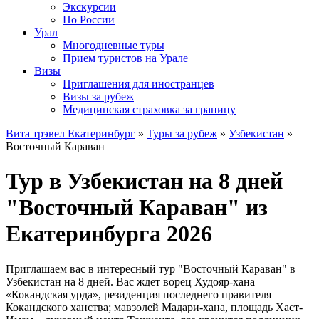
Экскурсии
По России
Урал
Многодневные туры
Прием туристов на Урале
Визы
Приглашения для иностранцев
Визы за рубеж
Медицинская страховка за границу
Вита трэвел Екатеринбург
»
Туры за рубеж
»
Узбекистан
»
Восточный Караван
Тур в Узбекистан на 8 дней
"Восточный Караван" из
Екатеринбурга 2026
Приглашаем вас в интересный тур "Восточный Караван" в
Узбекистан на 8 дней. Вас ждет ворец Худояр-хана –
«Кокандская урда», резиденция последнего правителя
Кокандского ханства; мавзолей Мадари-хана, площадь Хаст-