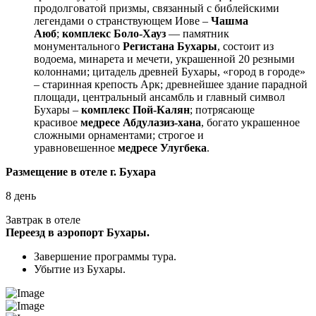
продолговатой призмы, связанный с библейскими
легендами о странствующем Иове –
Чашма
Аюб
;
комплекс Боло-Хауз
— памятник
монументального
Регистана Бухары
, состоит из
водоема, минарета и мечети, украшенной 20 резными
колоннами; цитадель древней Бухары, «город в городе»
– старинная крепость Арк; древнейшее здание парадной
площади, центральный ансамбль и главный символ
Бухары –
комплекс Пой-Калян
; потрясающе
красивое
медресе Абдулазиз-хана
, богато украшенное
сложными орнаментами; строгое и
уравновешенное
медресе Улугбека
.
Размещение в отеле г. Бухара
8 день
Завтрак в отеле
Переезд в аэропорт Бухары.
Завершение программы тура.
Убытие из Бухары.