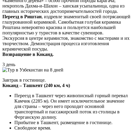
«каменного дерева» – особо прочной породы карагача;
некрополь Дахма-и-Шахон – ханская усыпальница, одна из
главных исторических достопримечательностей города.
Переезд в Риштан
, издревле знаменитый своей потрясающей
глазурованной керамикой. Самобытная голубая керамика
Риштана невероятно красива и пользуется наибольшей
популярностью у туристов в качестве сувениров.
Экскурсия в центре керамистов, знакомство с мастерами и их
творчеством. Демонстрация процесса изготовления
керамической посуды.
Возвращение в Коканд.
3 день
Завтрак в гостинице.
Коканд – Ташкент (240 км, 4 ч)
Переезд в Ташкент через живописный горный перевал
Камчик (2285 м). Он имеет исключительное значение
для страны – через него проходит основной
транспортный и пассажирский поток из столицы в
Ферганскую долину.
Прибытие в Ташкент, размещение в гостинице.
Свободное время.