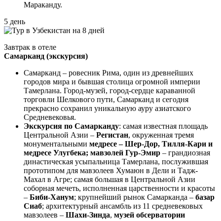
Мараканду.
5 день
Завтрак в отеле
Самарканд (экскурсия)
Самарканд – ровесник Рима, один из древнейших
городов мира и бывшая столица огромной империи
Тамерлана. Город-музей, город-сердце караванной
торговли Шелкового пути, Самарканд и сегодня
прекрасно сохранил уникальную ауру азиатского
Средневековья.
Экскурсия по Самарканду
: самая известная площадь
Центральной Азии –
Регистан
, окруженная тремя
монументальными
медресе – Шер-Дор, Тилля-Кари и
медресе Улугбека; мавзолей Гур-Эмир
– грандиозная
династическая усыпальница Тамерлана, послужившая
прототипом для мавзолеев Хумаюн в Дели и Тадж-
Махал в Агре; самая большая в Центральной Азии
соборная мечеть, исполненная царственности и красоты
–
Биби-Ханум
; крупнейший рынок Самарканда –
базар
Сиаб
; архитектурный ансамбль из 11 средневековых
мавзолеев –
Шахи-Зинда
,
музей обсерватории