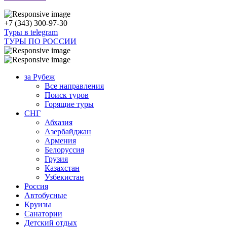
+7 (343) 300-97-30
Туры в telegram
ТУРЫ ПО РОССИИ
за Рубеж
Все направления
Поиск туров
Горящие туры
СНГ
Абхазия
Азербайджан
Армения
Белоруссия
Грузия
Казахстан
Узбекистан
Россия
Автобусные
Круизы
Санатории
Детский отдых