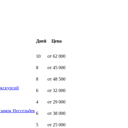
Дней
Цена
10
от 62 000
8
от 45 000
8
от 48 500
экскурсий
6
от 32 000
4
от 29 000
замок Нессельбек
6
от 38 000
5
от 25 000