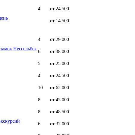
4
от 24 500
день
от 14 500
4
от 29 000
замок Нессельбек
6
от 38 000
5
от 25 000
4
от 24 500
10
от 62 000
8
от 45 000
8
от 48 500
экскурсий
6
от 32 000