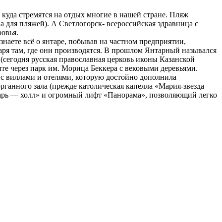
 куда стремятся на отдых многие в нашей стране. Пляж
а для пляжей). А Светлогорск- всероссийская здравница с
овья.
наете всё о янтаре, побывав на частном предприятии,
ря там, где они производятся. В прошлом Янтарный назывался
сегодня русская православная церковь иконы Казанской
те через парк им. Морица Беккера с вековыми деревьями.
 с виллами и отелями, которую достойно дополнила
рганного зала (прежде католическая капелла «Мария-звезда
нтарь — холл» и огромный лифт «Панорама», позволяющий легко