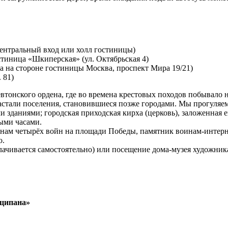
центральный вход или холл гостиницы)
стиница «Шкиперская» (ул. Октябрьская 4)
а на стороне гостиницы Москва, проспект Мира 19/21)
 81)
втонского ордена, где во времена крестовых походов побывало
растали поселения, становившиеся позже городами. Мы прогуляе
зданиями; городская приходская кирха (церковь), заложенная ещ
ыми часами.
ам четырёх войн на площади Победы, памятник воинам-интернац
о.
лачивается самостоятельно) или посещение дома-музея художник
рципана»