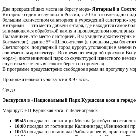
Два прекраснейших места на берегу моря-
Янтарный и Светло
Янтарного один из лучших в России, с 2016г это ежегодно под
большим количеством санаториев и учреждений санаторно- куро
Янтарный — это место добычи янтаря, где находится самое бол
занимающемся обработкой камня и производством ювелирных ук
Пальмникен, это место с историей. Вы увидите архитектурные
Богоматери), здание 5* «Шлосс-отеля» (в прошлом дом богато
Светлогорск- популярный город-курорт, утопающий в зелени г
современная архитектура. Во время пешеходной прогулки Вы у
моря»); лиственничный парк со скульптурой известного немец
спуститься с очень высокого берега на променад.
В программе предусмотрено свободное время на прогулку у мор
Продолжительность экскурсии 8-9 часов.
Среда
Экскурсия в «Национальный Парк Куршская коса и город-к
Маршрут: НП Куршская коса- г. Зеленоградск
09:45
посадка от гостиницы Москва (автобусная остановк
10:00
посадка от гостиницы Калининград (Ленинский пр.
10:15
посадка от остановки Рыбная деревня, ориентир го