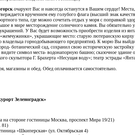
горск
очаруют Вас и навсегда останутся в Вашем сердце! Места,
тверждается вручением ему голубого флага (высший знак качеств
ртного типа, где можно сочетать отдых у моря с поправкой здор
ьшое в мире месторождение солнечного камня. Вы обязательно уз
рашений. У Вас будет возможность приобрести изделия из янта
 «жемчужинки», украшающие место: старую лютеранскую кирху (
го владельца горнодобывающего предприятия). К морю Вы выйди
ород- ботанический сад, сохранил свою историческую застройку
 видите символ места- водонапорную башню; сказочное здание о
кого скульптора Г. Брахерта «Несущая воду»; театр эстрады «Я
я, магазины и обед. Обед оплачивается самостоятельно.
урорт Зеленоградск»
а на стороне гостиницы Москва, проспект Мира 19/21)
 81)
стиница «Шкиперская» (ул. Октябрьская 4)