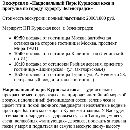
Экскурсия в «Национальный Парк Куршская коса и
прогулка по городу-курорту Зеленоградск»
Стоимость экскурсии: полный/льготный: 2000/1800 руб.
Маршрут: НП Куршская коса, г. Зеленоградск
09:50
посадка от гостиницы Москва (автобусная
остановка на стороне гостиницы Москва, проспект
Мира 19/21)
10:00
посадка от гостиницы Калининград (Ленинский
пр. 81)
10:10
посадка от остановки Рыбная деревня, ориентир
гостиница «Шкиперская» (ул. Октябрьская,4)
10:30
посадка от гостиницы Турист (ул. А. Невского 53,
центральный вход или холл гостиницы)
Национальный парк Куршская коса
— удивительно
прекрасное место для отдыха на природе: чистейший морской
воздух, наполненный фитонцидами сосен; зелень леса и
щебет птиц; покой дюнного ландшафта и необъятные водные
просторы Балтийского моря и Куршского залива. У Вас будет
возможность зарядиться здоровьем гуляя в Танцующем лесу
среди волшебных «танцующих» деревьев, поискать янтарь на
песке у моря и подняться на самую высокую дюну- высоту