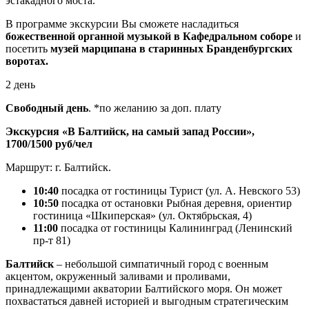
эстакадного моста.
В программе экскурсии Вы сможете насладиться
божественной органной музыкой в Кафедральном соборе
и
посетить
музей марципана в старинных Бранденбургских
воротах.
2 день
Свободный день
. *по желанию за доп. плату
Экскурсия «В Балтийск, на самый запад России»,
1700/1500 руб/чел
Маршрут: г. Балтийск.
10:40
посадка от гостиницы Турист (ул. А. Невского 53)
10:50
посадка от остановки Рыбная деревня, ориентир
гостиница «Шкиперская» (ул. Октябрьская, 4)
11:00
посадка от гостиницы Калининград (Ленинский
пр-т 81)
Балтийск
– небольшой симпатичный город с военным
акцентом, окруженный заливами и проливами,
принадлежащими акватории Балтийского моря. Он может
похвастаться давней историей и выгодным стратегическим