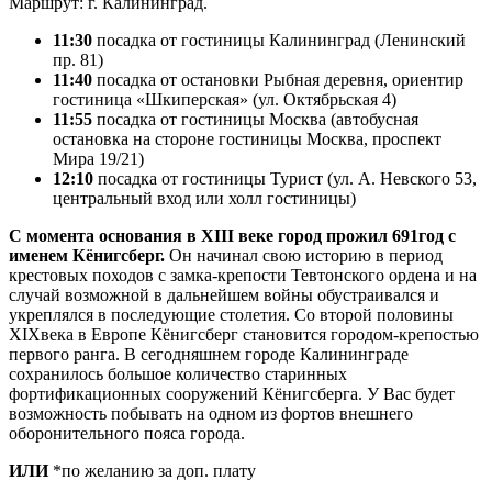
Маршрут: г. Калининград.
11:30
посадка от гостиницы Калининград (Ленинский
пр. 81)
11:40
посадка от остановки Рыбная деревня, ориентир
гостиница «Шкиперская» (ул. Октябрьская 4)
11:55
посадка от гостиницы Москва (автобусная
остановка на стороне гостиницы Москва, проспект
Мира 19/21)
12:10
посадка от гостиницы Турист (ул. А. Невского 53,
центральный вход или холл гостиницы)
С момента основания в XIII веке город прожил 691год с
именем Кёнигсберг.
Он начинал свою историю в период
крестовых походов с замка-крепости Тевтонского ордена и на
случай возможной в дальнейшем войны обустраивался и
укреплялся в последующие столетия. Со второй половины
XIXвека в Европе Кёнигсберг становится городом-крепостью
первого ранга. В сегодняшнем городе Калининграде
сохранилось большое количество старинных
фортификационных сооружений Кёнигсберга. У Вас будет
возможность побывать на одном из фортов внешнего
оборонительного пояса города.
ИЛИ
*по желанию за доп. плату