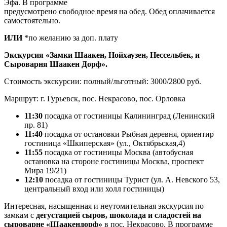
Эфа. В программе
предусмотрено свободное время на обед. Обед оплачивается
самостоятельно.
ИЛИ
*по желанию за доп. плату
Экскурсия «Замки Шаакен, Нойхаузен, Нессельбек, и
Сыроварня Шаакен Дорф».
Стоимость экскурсии: полный/льготный: 3000/2800 руб.
Маршрут: г. Гурьевск, пос. Некрасово, пос. Орловка
11:30
посадка от гостиницы Калининград (Ленинский
пр. 81)
11:40
посадка от остановки Рыбная деревня, ориентир
гостиница «Шкиперская» (ул., Октябрьская,4)
11:55
посадка от гостиницы Москва (автобусная
остановка на стороне гостиницы Москва, проспект
Мира 19/21)
12:10
посадка от гостиницы Турист (ул. А. Невского 53,
центральный вход или холл гостиницы)
Интересная, насыщенная и неутомительная экскурсия по
замкам с
дегустацией сыров, шоколада и сладостей на
сыроварне «Шаакендорф»
в пос. Некрасово. В программе