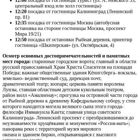
12:00
посадка от гостиницы Турист (ул. А. Невского 53,
центральный вход или холл гостиницы)
12:20
посадка от гостиницы Калининград (Ленинский
пр. 81)
12:35
посадка от гостиницы Москва (автобусная
остановка на стороне гостиницы Москва, проспект
Мира 19/21)
12:50
посадка от остановки Рыбная деревня, ориентир
гостиница «Шкиперская» (ул. Октябрьская, 4)
Осмотр основных достопримечательностей и памятных
мест города:
старинные городские ворота; главный в области
русский православный Храм Христа Спасителя на площади
Победы; важные общественные здания Кёнигсберга- вокзалы,
земельно- ведомственный суд, дирекция почт,
драматический театр; зоопарк; церковь памяти королевы
Луизы, ставшая областным детским кукольным театром,
район вилл «Амалиенау»; прогулка на островной части города
от Рыбной деревни к древнему Кафедральному собору, у стен
которого находится могила великого сына этого города-
философа Иммануила Канта; главная улица советского
Калининграда- Ленинский проспект с преобразившимися до
неузнаваемости хрущёвками и монументом «Россия-мать»;
панорама реки с территорией музея мирового
океана и зданием биржи, открывающаяся с высокого