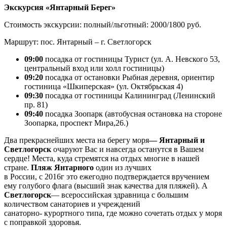
Экскурсия «Янтарный Берег»
Стоимость экскурсии: полный/льготный: 2000/1800 руб.
Маршрут: пос. Янтарный – г. Светлогорск
09:00
посадка от гостиницы Турист (ул. А. Невского 53,
центральный вход или холл гостиницы)
09:20
посадка от остановки Рыбная деревня, ориентир
гостиница «Шкиперская» (ул. Октябрьская 4)
09:30
посадка от гостиницы Калининград (Ленинский
пр. 81)
09:40
посадка Зоопарк (автобусная остановка на стороне
Зоопарка, проспект Мира,26.)
Два прекраснейших места на берегу моря
— Янтарный и
Светлогорск
очаруют Вас и навсегда останутся в Вашем
сердце! Места, куда стремятся на отдых многие в нашей
стране.
Пляж Янтарного
один из лучших
в России, с 2016г это ежегодно подтверждается вручением
ему голубого флага (высший знак качества для пляжей). А
Светлогорск
— всероссийская здравница с большим
количеством санаториев и учреждений
санаторно- курортного типа, где можно сочетать отдых у моря
с поправкой здоровья.