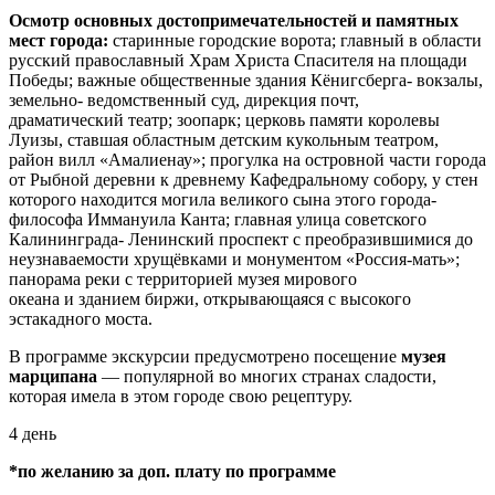
Осмотр основных достопримечательностей и памятных
мест города:
старинные городские ворота; главный в области
русский православный Храм Христа Спасителя на площади
Победы; важные общественные здания Кёнигсберга- вокзалы,
земельно- ведомственный суд, дирекция почт,
драматический театр; зоопарк; церковь памяти королевы
Луизы, ставшая областным детским кукольным театром,
район вилл «Амалиенау»; прогулка на островной части города
от Рыбной деревни к древнему Кафедральному собору, у стен
которого находится могила великого сына этого города-
философа Иммануила Канта; главная улица советского
Калининграда- Ленинский проспект с преобразившимися до
неузнаваемости хрущёвками и монументом «Россия-мать»;
панорама реки с территорией музея мирового
океана и зданием биржи, открывающаяся с высокого
эстакадного моста.
В программе экскурсии предусмотрено посещение
музея
марципана
— популярной во многих странах сладости,
которая имела в этом городе свою рецептуру.
4 день
*по желанию за доп. плату по программе