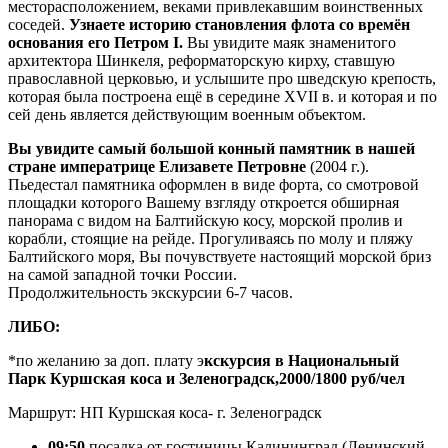
месторасположением, веками привлекавшим воинственных
соседей.
Узнаете историю становления флота со времён
основания его Петром I.
Вы увидите маяк знаменитого
архитектора Шинкеля, реформаторскую кирху, ставшую
православной церковью, и услышите про шведскую крепость,
которая была построена ещё в середине XVII в. и которая и по
сей день является действующим военным объектом.
Вы увидите самый большой конный памятник в нашей
стране императрице Елизавете Петровне
(2004 г.).
Пьедестал памятника оформлен в виде форта, со смотровой
площадки которого Вашему взгляду откроется обширная
панорама с видом на Балтийскую косу, морской пролив и
корабли, стоящие на рейде. Прогуливаясь по молу и пляжу
Балтийского моря, Вы почувствуете настоящий морской бриз
на самой западной точки России.
Продолжительность экскурсии 6-7 часов.
ЛИБО:
*по желанию за доп. плату э
кскурсия в Национальный
Парк Куршская коса и Зеленоградск,2000/1800 руб/чел
Маршрут: НП Куршская коса- г. Зеленоградск
09:50
посадка от гостиницы Калининград (Ленинский