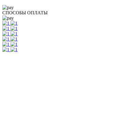
СПОСОБЫ ОПЛАТЫ
Контакты
г. Екатеринбург, ул. Шейнкмана, 111, 2 этаж
пн - пт: с 10:00 до 18:00
сб: по согласованию