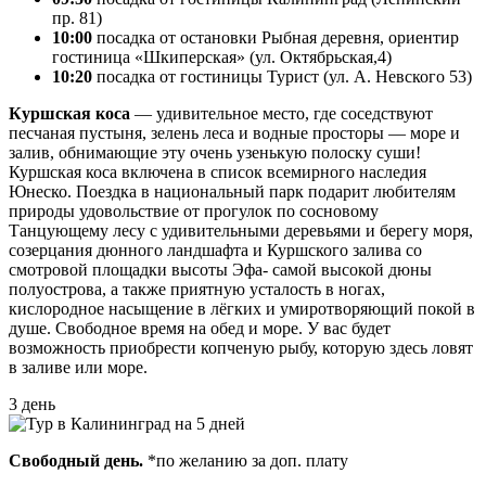
пр. 81)
10:00
посадка от остановки Рыбная деревня, ориентир
гостиница «Шкиперская» (ул. Октябрьская,4)
10:20
посадка от гостиницы Турист (ул. А. Невского 53)
Куршская коса
— удивительное место, где соседствуют
песчаная пустыня, зелень леса и водные просторы — море и
залив, обнимающие эту очень узенькую полоску суши!
Куршская коса включена в список всемирного наследия
Юнеско. Поездка в национальный парк подарит любителям
природы удовольствие от прогулок по сосновому
Танцующему лесу с удивительными деревьями и берегу моря,
созерцания дюнного ландшафта и Куршского залива со
смотровой площадки высоты Эфа- самой высокой дюны
полуострова, а также приятную усталость в ногах,
кислородное насыщение в лёгких и умиротворяющий покой в
душе. Свободное время на обед и море. У вас будет
возможность приобрести копченую рыбу, которую здесь ловят
в заливе или море.
3 день
Свободный день.
*по желанию за доп. плату