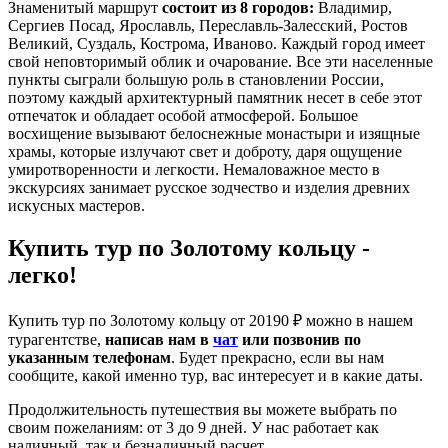
Знаменитый маршрут
состоит из 8 городов:
Владимир,
Сергиев Посад, Ярославль, Переславль-Залесский, Ростов
Великий, Суздаль, Кострома, Иваново. Каждый город имеет
свой неповторимый облик и очарование. Все эти населенные
пункты сыграли большую роль в становлении России,
поэтому каждый архитектурный памятник несет в себе этот
отпечаток и обладает особой атмосферой. Большое
восхищение вызывают белоснежные монастыри и изящные
храмы, которые излучают свет и доброту, даря ощущение
умиротворенности и легкости. Немаловажное место в
экскурсиях занимает русское зодчество и изделия древних
искусных мастеров.
Купить тур по Золотому кольцу -
легко!
Купить тур по Золотому кольцу от 20190 ₽ можно в нашем
турагентстве,
написав нам в
чат
или позвонив по
указанным телефонам
. Будет прекрасно, если вы нам
сообщите, какой именно тур, вас интересует и в какие даты.
Продолжительность путешествия вы можете выбрать по
своим пожеланиям: от 3 до 9 дней. У нас работает как
наличный, так и безналичный расчет.