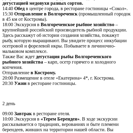
дегустацией медовухи разных сортов.
14:40
Обед
в центре города, в ресторане гостиницы «Сокол».
15:30
Отправление в Волгореченск
(промышленный городок
в 45 км от Костромы).
18:00 Экскурсия в
Волгореченское рыбное хозяйство
‒
крупнейший российский производитель рыбной продукции.
Здесь расскажут об истории создания хозяйства, покажут
рыбу, которую выращивают. Вы увидите процесс инкубации
осетровой и форелевой икры. Побываете в личиночно-
мальковом комплексе.
Также Вас ждет
дегустация рыбы Волгореченского
рыбного хозяйства
‒ карп, осетр горячего и холодного
копчения.
Отправление
в Кострому.
20:00 Размещение в отеле «Екатерина» 4*, г. Кострома.
20:30
Ужин
в ресторане гостиницы.
2 день
09:00
Завтрак
в ресторане отеля.
10:00 Экскурсия в
«Терем Берендея»
. В ходе экскурсии
рассказывается о традициях, верованиях и быте племени
берендеев, живших на территории нашей области. Вы