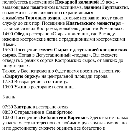
полюбуетесь высоченной
Пожарной каланчой
19 века ‒
выдающимся памятником классицизма,
зданием Гауптвахты
,
ознакомитесь с великолепно сохранившимся
ансамблем
Торговых рядов
, которые исправно несут свою
службу до сих пор. Посещение
Ипатьевского монастыря
‒
главный символ Костромы, колыбель династии Романовых.
14:00
Обед
в ресторане «Старая пристань», где Вас ждут
исконно костромские яства с традиционными костромскими
Щами.
15:30 Посещение
«музея Сыра» с дегустацией костромских
сыров
. Попав в Дегустационный «подвал», Вы сможете
отведать 5 разных сортов Костромских сыров, от мягких до
полутвердых.
Также, у Вас непременно будет время посетить известную
«Сырную биржу»
на центральной площади города.
17:30 Возвращение в гостиницу.
19:00
Ужин
в ресторане гостиницы.
3 день
07:30
Завтрак
в ресторане отеля.
08:30 Отправление в Семибратово.
10:00 Посещение
«Библиотеки Варенья»
. Здесь вы не только
узнаете массу интересного о любимом русском лакомстве, но
и по достоинству сможете оценить все богатство и