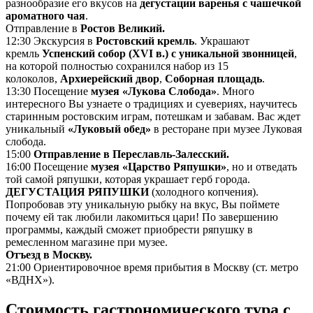
разнообразие его вкусов на
дегустации варенья с чашечкой
ароматного чая
.
Отправление в
Ростов Великий.
12:30 Экскурсия в
Ростовский кремль
. Украшают
кремль
Успенский собор (XVI в.) с уникальной звонницей
,
на которой полностью сохранился набор из 15
колоколов,
Архиерейский двор
,
Соборная площадь
.
13:30 Посещение
музея «Лукова Слобода»
. Много
интересного Вы узнаете о традициях и суевериях, научитесь
старинным ростовским играм, потешкам и забавам. Вас ждет
уникальный
«Луковый обед»
в ресторане при музее Луковая
слобода.
15:00
Отправление в Переславль-Залесский.
16:00 Посещение
музея «Царство Ряпушки»
, но и отведать
той самой ряпушки, которая украшает герб города.
ДЕГУСТАЦИЯ РЯПУШКИ
(холодного копчения).
Попробовав эту уникальную рыбку на вкус, Вы поймете
почему ей так любили лакомиться цари! По завершению
программы, каждый сможет приобрести ряпушку в
ремесленном магазине при музее.
Отъезд в Москву.
21:00 Ориентировочное время прибытия в Москву (ст. метро
«ВДНХ»).
Стоимость гастрономического тура с