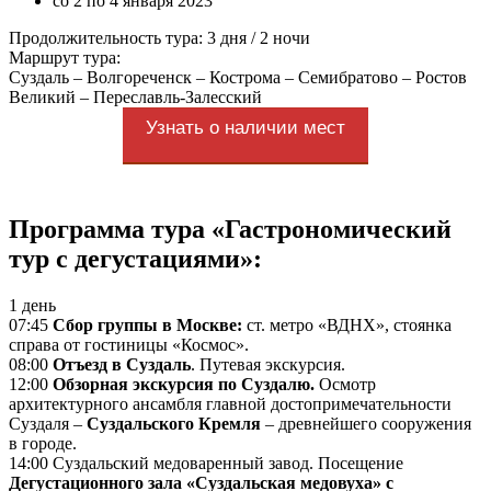
со 2 по 4 января 2023
Продолжительность тура: 3 дня / 2 ночи
Маршрут тура:
Суздаль ‒ Волгореченск ‒ Кострома ‒ Семибратово ‒ Ростов
Великий ‒ Переславль-Залесский
Узнать о наличии мест
Программа тура «Гастрономический
тур с дегустациями»:
1 день
07:45
Сбор группы в Москве:
ст. метро «ВДНХ», стоянка
справа от гостиницы «Космос».
08:00
Отъезд в Суздаль
. Путевая экскурсия.
12:00
Обзорная экскурсия по Суздалю.
Осмотр
архитектурного ансамбля главной достопримечательности
Суздаля ‒
Суздальского Кремля
‒ древнейшего сооружения
в городе.
14:00 Суздальский медоваренный завод. Посещение
Дегустационного зала «Суздальская медовуха» с