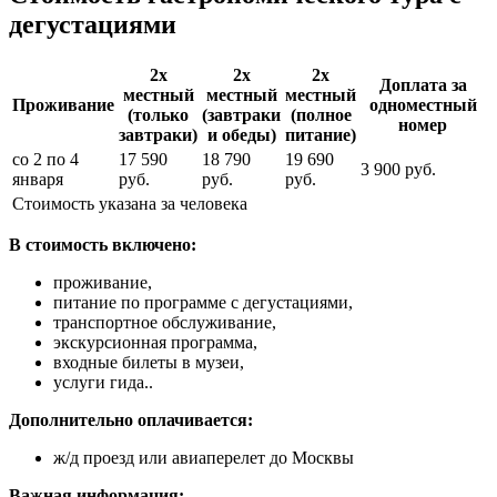
дегустациями
2х
2х
2х
Доплата за
местный
местный
местный
Проживание
одноместный
(только
(завтраки
(полное
номер
завтраки)
и обеды)
питание)
со 2 по 4
17 590
18 790
19 690
3 900 руб.
января
руб.
руб.
руб.
Стоимость указана за человека
В стоимость включено:
проживание,
питание по программе с дегустациями,
транспортное обслуживание,
экскурсионная программа,
входные билеты в музеи,
услуги гида..
Дополнительно оплачивается:
ж/д проезд или авиаперелет до Москвы
Важная информация: