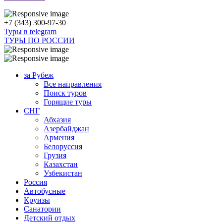
+7 (343) 300-97-30
Туры в telegram
ТУРЫ ПО РОССИИ
за Рубеж
Все направления
Поиск туров
Горящие туры
СНГ
Абхазия
Азербайджан
Армения
Белоруссия
Грузия
Казахстан
Узбекистан
Россия
Автобусные
Круизы
Санатории
Детский отдых