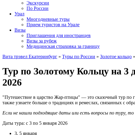
Экскурсии
По России
Урал
Многодневные туры
Прием туристов на Урале
Визы
Приглашения для иностранцев
Визы за рубеж
Медицинская страховка за границу
Вита трэвел Екатеринбург
»
Туры по России
»
Золотое кольцо
»
Тур по Золотому Кольцу на 3
2026
"Путешествие в царство Жар-птицы" — это сказочный тур по го
также узнаете больше о традициях и ремеслах, связанных с об
Если не нашли подходящие даты или есть вопросы по туру, т
Даты тура: с 3 по 5 января 2026
3, 5 января