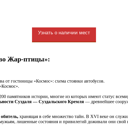
Узнать о наличии мест
во Жар-птицы»:
ва от гостиницы «Космос»: схема стоянки автобусов.
«Космос».
 200 памятников истории, многие из которых имеют статус вс
льности Суздаля — Суздальского Кремля
— древнейшее сооруже
обитель,
хранящая в себе множество тайн. В XVI веке он служ
 мужьям, лишенные состояния и привилегий доживали они свой