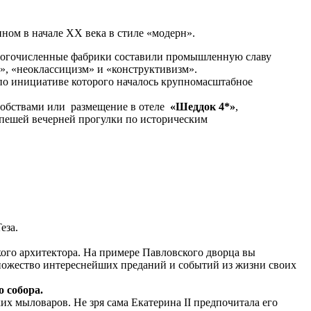
ом в начале XX века в стиле «модерн».
Многочисленные фабрики составили промышленную славу
», «неоклассицизм» и «конструктивизм».
 по инициативе которого началось крупномасштабное
добствами или размещение в отеле
«Шеддок 4*»
,
я пешей вечерней прогулки по историческим
еза.
кого архитектора. На примере Павловского дворца вы
ножество интереснейших преданий и событий из жизни своих
 собора.
х мыловаров. Не зря сама Екатерина II предпочитала его