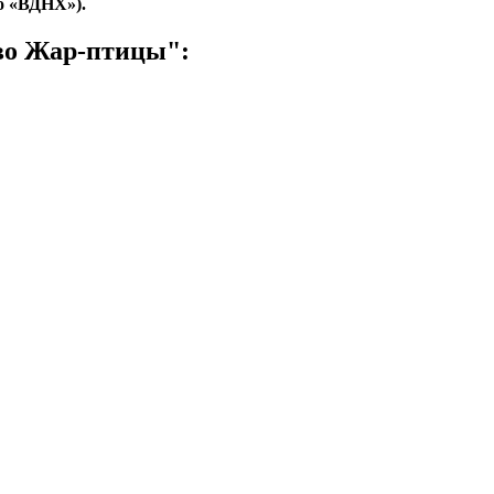
о «ВДНХ»).
во Жар-птицы":