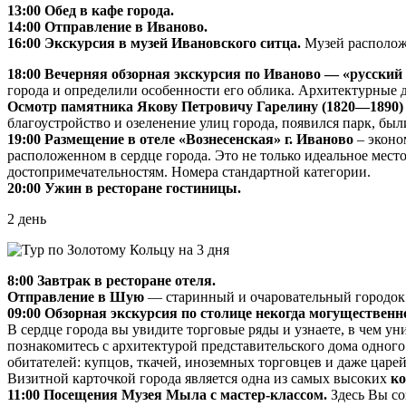
13:00 Обед в кафе города.
14:00 Отправление в Иваново.
16:00 Экскурсия в музей Ивановского ситца.
Музей расположи
18:00 Вечерняя обзорная экскурсия по Иваново — «русский
города и определили особенности его облика. Архитектурные 
Осмотр памятника Якову Петровичу Гарелину (1820—1890)
благоустройство и озеленение улиц города, появился парк, бы
19:00 Размещение в отеле «Вознесенская» г. Иваново
– эконо
расположенном в сердце города. Это не только идеальное мест
достопримечательностям. Номера стандартной категории.
20:00 Ужин в ресторане гостиницы.
2 день
8:00 Завтрак в ресторане отеля.
Отправление в Шую
— старинный и очаровательный городок м
09:00 Обзорная экскурсия по столице некогда могуществен
В сердце города вы увидите торговые ряды и узнаете, в чем 
познакомитесь с архитектурой представительского дома одно
обитателей: купцов, ткачей, иноземных торговцев и даже царей
Визитной карточкой города является одна из самых высоких
ко
11:00 Посещения Музея Мыла с мастер-классом.
Здесь Вы со