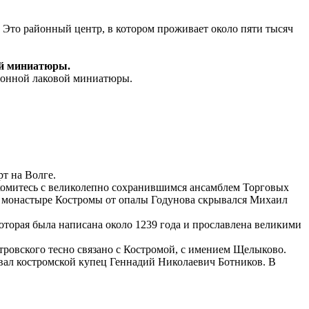
. Это районный центр, в котором проживает около пяти тысяч
ой миниатюры.
ционной лаковой миниатюры.
т на Волге.
комитесь с великолепно сохранившимся ансамблем Торговых
ом монастыре Костромы от опалы Годунова скрывался Михаил
которая была написана около 1239 года и прославлена великими
тровского тесно связано с Костромой, с имением Щелыково.
ивал костромской купец Геннадий Николаевич Ботников. В