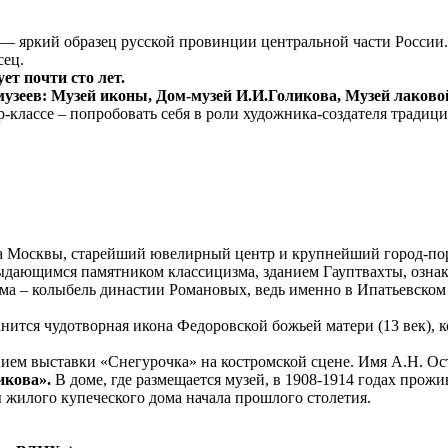
д — яркий образец русской провинции центральной части России
сец.
ет почти сто лет.
музеев: Музей иконы, Дом-музей И.И.Голикова, Музей лаков
-классе – попробовать себя в роли художника-создателя тради
а Москвы, старейший ювелирный центр и крупнейший город-пор
ыдающимся памятником классицизма, зданием Гауптвахты, озна
рома – колыбель династии Романовых, ведь именно в Ипатьевск
анится чудотворная икона Федоровской божьей матери (13 век), 
ием выставки «Снегурочка» на костромской сцене. Имя А.Н. Ос
икова».
В доме, где размещается музей, в 1908-1914 годах прож
 жилого купеческого дома начала прошлого столетия.