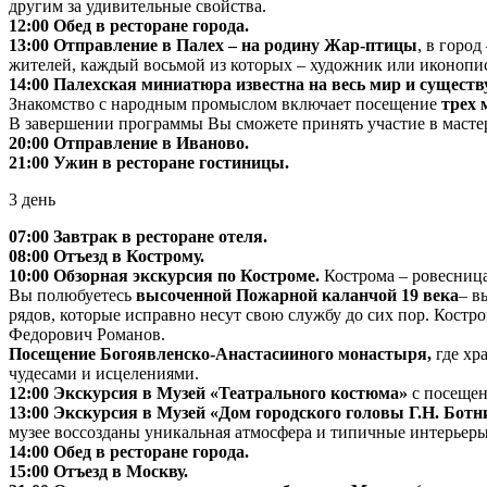
другим за удивительные свойства.
12:00 Обед в ресторане города.
13:00 Отправление в Палех – на родину Жар-птицы
, в горо
жителей, каждый восьмой из которых – художник или иконопи
14:00 Палехская миниатюра известна на весь мир и существу
Знакомство с народным промыслом включает посещение
трех 
В завершении программы Вы сможете принять участие в мастер
20:00 Отправление в Иваново.
21:00 Ужин в ресторане гостиницы.
3 день
07:00 Завтрак в ресторане отеля.
08:00 Отъезд в Кострому.
10:00 Обзорная экскурсия по Костроме.
Кострома – ровесниц
Вы полюбуетесь
высоченной Пожарной каланчой 19 века
– в
рядов, которые исправно несут свою службу до сих пор. Кост
Федорович Романов.
Посещение Богоявленско-Анастасииного монастыря,
где хр
чудесами и исцелениями.
12:00 Экскурсия в Музей «Театрального костюма»
с посещен
13:00 Экскурсия в Музей «Дом городского головы Г.Н. Ботн
музее воссозданы уникальная атмосфера и типичные интерьеры
14:00 Обед в ресторане города.
15:00 Отъезд в Москву.