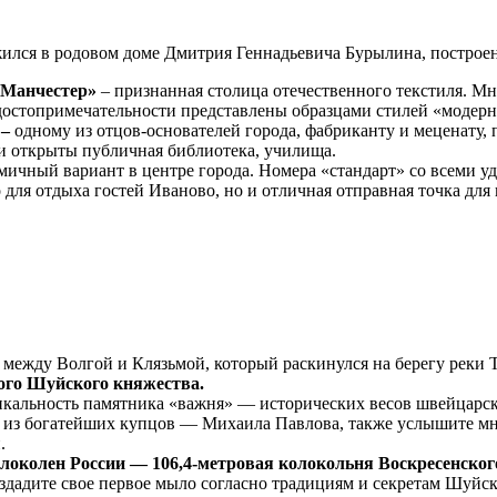
лся в родовом доме Дмитрия Геннадьевича Бурылина, построенн
 Манчестер»
– признанная столица отечественного текстиля. 
достопримечательности представлены образцами стилей «модерн
 –
одному из отцов-основателей города, фабриканту и меценату,
ли открыты публичная библиотека, училища.
мичный вариант в центре города. Номера «стандарт» со всеми у
о для отдыха гостей Иваново, но и отличная отправная точка дл
ежду Волгой и Клязьмой, который раскинулся на берегу реки Т
ного Шуйского княжества.
уникальность памятника «важня» — исторических весов швейцарс
го из богатейших купцов — Михаила Павлова, также услышите м
.
локолен России — 106,4-метровая колокольня Воскресенского
здадите свое первое мыло согласно традициям и секретам Шуйски