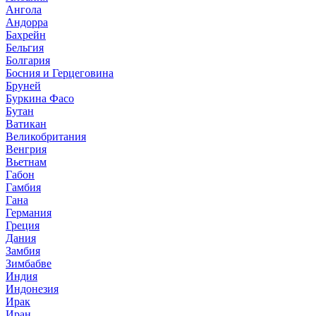
Ангола
Андорра
Бахрейн
Бельгия
Болгария
Босния и Герцеговина
Бруней
Буркина Фасо
Бутан
Ватикан
Великобритания
Венгрия
Вьетнам
Габон
Гамбия
Гана
Германия
Греция
Дания
Замбия
Зимбабве
Индия
Индонезия
Ирак
Иран