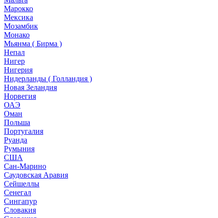
Марокко
Мексика
Мозамбик
Монако
Мьянма ( Бирма )
Непал
Нигер
Нигерия
Нидерланды ( Голландия )
Новая Зеландия
Норвегия
ОАЭ
Оман
Польша
Португалия
Руанда
Румыния
США
Сан-Марино
Саудовская Аравия
Сейшеллы
Сенегал
Сингапур
Словакия