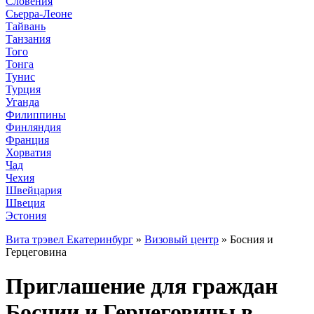
Словения
Сьерра-Леоне
Тайвань
Танзания
Того
Тонга
Тунис
Турция
Уганда
Филиппины
Финляндия
Франция
Хорватия
Чад
Чехия
Швейцария
Швеция
Эстония
Вита трэвел Екатеринбург
»
Визовый центр
» Босния и
Герцеговина
Приглашение для граждан
Боснии и Герцеговины в