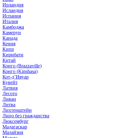
Ирландия
Исландия
Испания
Италия
Камбоджа
Камерун
Канада
Кения
Кипр
Кирибати
Китай
Конго (Brazzaville)
Конго (Kinshasa)
Кот-д’Ивуар
Кувейт
Латвия
Лесото
Ливан
Литва
Лихтенштейн
Лицо без гражданства
Люксембург
Мадагаскар
Малайзия
Мальта