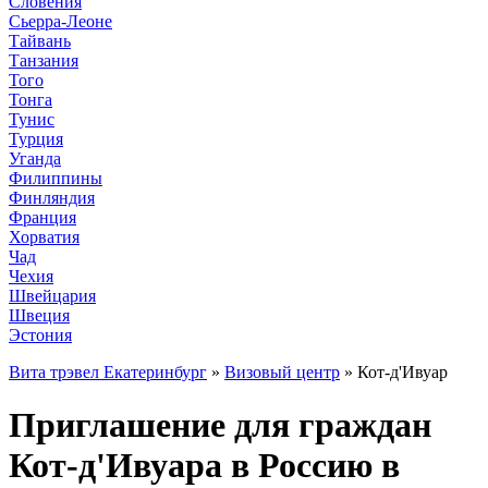
Словения
Сьерра-Леоне
Тайвань
Танзания
Того
Тонга
Тунис
Турция
Уганда
Филиппины
Финляндия
Франция
Хорватия
Чад
Чехия
Швейцария
Швеция
Эстония
Вита трэвел Екатеринбург
»
Визовый центр
» Кот-д'Ивуар
Приглашение для граждан
Кот-д'Ивуара в Россию в