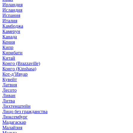
Ирландия
Исландия
Испания
Италия
Камбоджа
Камерун
Канада
Кения
Кипр
Кирибати
Китай
Конго (Brazzaville)
Конго (Kinshasa)
Кот-д’Ивуар
Кувейт
Латвия
Лесото
Ливан
Литва
Лихтенштейн
Лицо без гражданства
Люксембург
Мадагаскар
Малайзия
Мальта