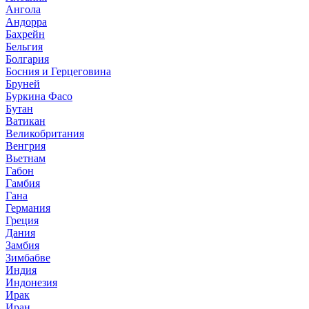
Ангола
Андорра
Бахрейн
Бельгия
Болгария
Босния и Герцеговина
Бруней
Буркина Фасо
Бутан
Ватикан
Великобритания
Венгрия
Вьетнам
Габон
Гамбия
Гана
Германия
Греция
Дания
Замбия
Зимбабве
Индия
Индонезия
Ирак
Иран