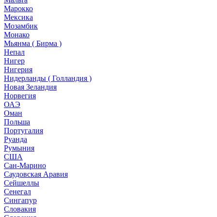
Марокко
Мексика
Мозамбик
Монако
Мьянма ( Бирма )
Непал
Нигер
Нигерия
Нидерланды ( Голландия )
Новая Зеландия
Норвегия
ОАЭ
Оман
Польша
Португалия
Руанда
Румыния
США
Сан-Марино
Саудовская Аравия
Сейшеллы
Сенегал
Сингапур
Словакия