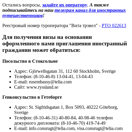
Остались вопросы,
задайте их оператору
.
А также
подписывайтесь на наш
телеграм канал для иностранных
путешественников
!
Реестровый номер туроператора "Вита трэвел" -
РТО 022613
Для получения визы на основании
оформленного нами приглашения иностранный
гражданин может обратиться:
Посольство в Стокгольме
Адрес
: Gjörwellsgatan 31, 112 60 Stockholm, Sverige
Телефон: (8-10-46-8) 13-04-41, 13-04-43
E-mail: rusembassy@telia.com
Сайт: www.ryssland.se
Генконсульство в Гетеборге
Адрес
: St. Sigfridsgatan 1, Box 5093, 40222 Göteborg,
Sverige
Телефон: (8-10-46-31) 40-80-84, 40-98-46 телефон
дежурного дипломата: (8-10-46-70) 419-74-49
E-mail: info.consrugt@telia.com, visa.consrugt@telia.com