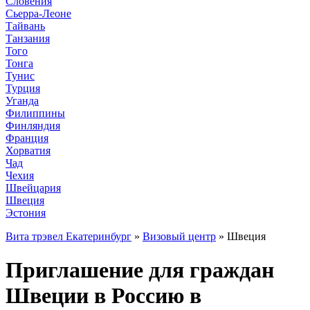
Словения
Сьерра-Леоне
Тайвань
Танзания
Того
Тонга
Тунис
Турция
Уганда
Филиппины
Финляндия
Франция
Хорватия
Чад
Чехия
Швейцария
Швеция
Эстония
Вита трэвел Екатеринбург
»
Визовый центр
» Швеция
Приглашение для граждан
Швеции в Россию в