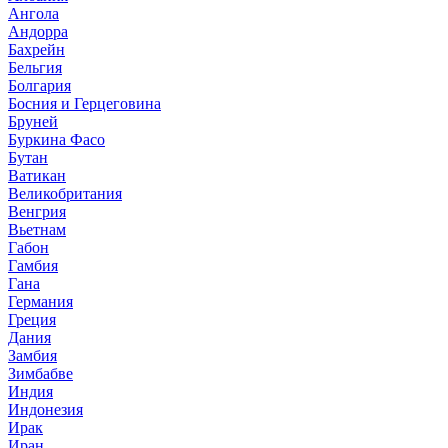
Ангола
Андорра
Бахрейн
Бельгия
Болгария
Босния и Герцеговина
Бруней
Буркина Фасо
Бутан
Ватикан
Великобритания
Венгрия
Вьетнам
Габон
Гамбия
Гана
Германия
Греция
Дания
Замбия
Зимбабве
Индия
Индонезия
Ирак
Иран