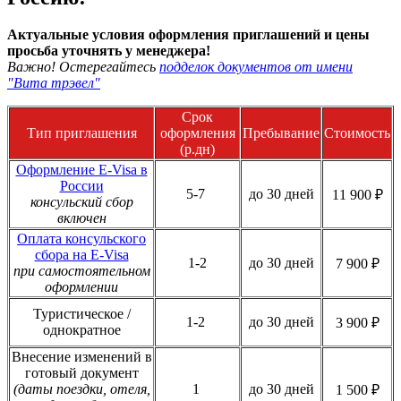
Актуальные условия оформления приглашений и цены
просьба уточнять у менеджера!
Важно! Остерегайтесь
подделок документов от имени
"Вита трэвел"
Срок
Тип приглашения
оформления
Пребывание
Стоимость
(р.дн)
Оформление E-Visa в
России
5-7
до 30 дней
11 900 ₽
консульский сбор
включен
Оплата консульского
сбора на E-Visa
1-2
до 30 дней
7 900 ₽
при самостоятельном
оформлении
Туристическое /
1-2
до 30 дней
3 900 ₽
однократное
Внесение изменений в
готовый документ
(даты поездки, отеля,
1
до 30 дней
1 500 ₽