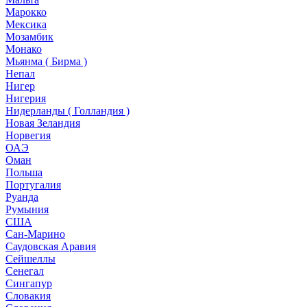
Марокко
Мексика
Мозамбик
Монако
Мьянма ( Бирма )
Непал
Нигер
Нигерия
Нидерланды ( Голландия )
Новая Зеландия
Норвегия
ОАЭ
Оман
Польша
Португалия
Руанда
Румыния
США
Сан-Марино
Саудовская Аравия
Сейшеллы
Сенегал
Сингапур
Словакия