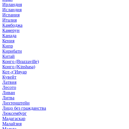
Ирландия
Исландия
Испания
Италия
Камбоджа
Камерун
Канада
Кения
Кипр
Кирибати
Китай
Конго (Brazzaville)
Конго (Kinshasa)
Кот-д’Ивуар
Кувейт
Латвия
Лесото
Ливан
Литва
Лихтенштейн
Лицо без гражданства
Люксембург
Мадагаскар
Малайзия
Мальта