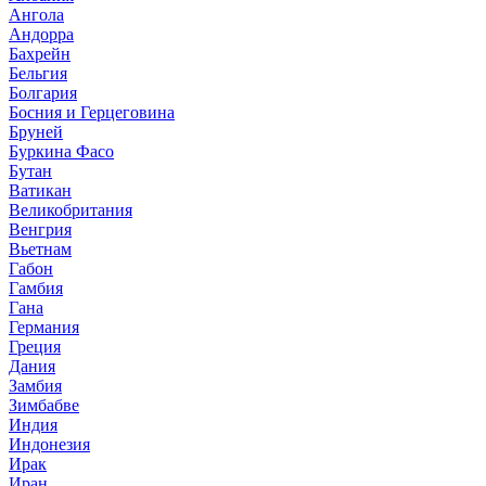
Ангола
Андорра
Бахрейн
Бельгия
Болгария
Босния и Герцеговина
Бруней
Буркина Фасо
Бутан
Ватикан
Великобритания
Венгрия
Вьетнам
Габон
Гамбия
Гана
Германия
Греция
Дания
Замбия
Зимбабве
Индия
Индонезия
Ирак
Иран