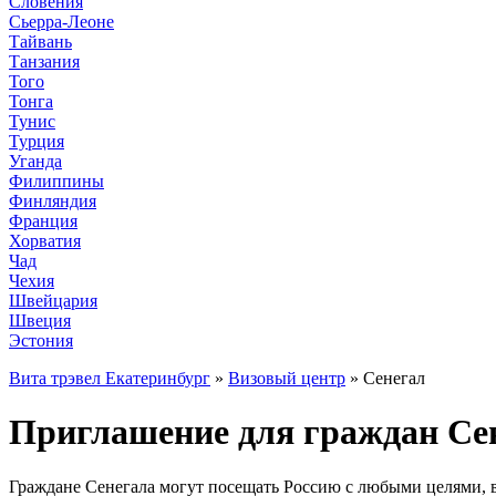
Словения
Сьерра-Леоне
Тайвань
Танзания
Того
Тонга
Тунис
Турция
Уганда
Филиппины
Финляндия
Франция
Хорватия
Чад
Чехия
Швейцария
Швеция
Эстония
Вита трэвел Екатеринбург
»
Визовый центр
» Сенегал
Приглашение для граждан Сен
Граждане Сенегала могут посещать Россию с любыми целями, в 