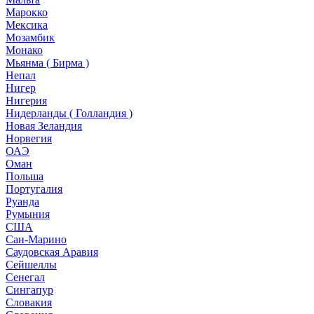
Марокко
Мексика
Мозамбик
Монако
Мьянма ( Бирма )
Непал
Нигер
Нигерия
Нидерланды ( Голландия )
Новая Зеландия
Норвегия
ОАЭ
Оман
Польша
Португалия
Руанда
Румыния
США
Сан-Марино
Саудовская Аравия
Сейшеллы
Сенегал
Сингапур
Словакия