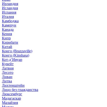
Ирландия
Исландия
Испания
Италия
Камбоджа
Камерун
Канада
Кения
Кипр
Кирибати
Китай
Конго (Brazzaville)
Конго (Kinshasa)
Кот-д’Ивуар
Кувейт
Латвия
Лесото
Ливан
Литва
Лихтенштейн
Лицо без гражданства
Люксембург
Мадагаскар
Малайзия
Мальта