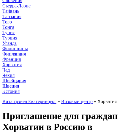
Словения
Сьерра-Леоне
Тайвань
Танзания
Того
Тонга
Тунис
Турция
Уганда
Филиппины
Финляндия
Франция
Хорватия
Чад
Чехия
Швейцария
Швеция
Эстония
Вита трэвел Екатеринбург
»
Визовый центр
» Хорватия
Приглашение для граждан
Хорватии в Россию в