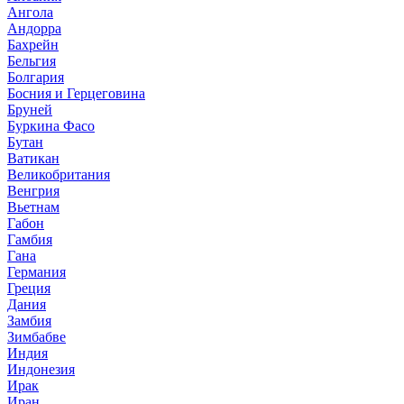
Ангола
Андорра
Бахрейн
Бельгия
Болгария
Босния и Герцеговина
Бруней
Буркина Фасо
Бутан
Ватикан
Великобритания
Венгрия
Вьетнам
Габон
Гамбия
Гана
Германия
Греция
Дания
Замбия
Зимбабве
Индия
Индонезия
Ирак
Иран