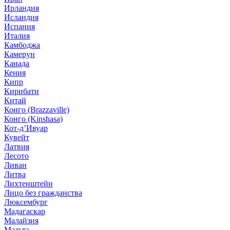
Ирландия
Исландия
Испания
Италия
Камбоджа
Камерун
Канада
Кения
Кипр
Кирибати
Китай
Конго (Brazzaville)
Конго (Kinshasa)
Кот-д’Ивуар
Кувейт
Латвия
Лесото
Ливан
Литва
Лихтенштейн
Лицо без гражданства
Люксембург
Мадагаскар
Малайзия
Мальта