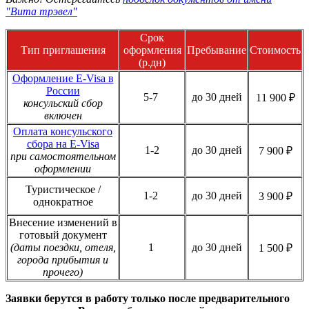
"Вита трэвел"
Срок
Тип приглашения
оформления
Пребывание
Стоимость
(р.дн)
Оформление E-Visa в
России
5-7
до 30 дней
11 900 ₽
консульский сбор
включен
Оплата консульского
сбора на E-Visa
1-2
до 30 дней
7 900 ₽
при самостоятельном
оформлении
Туристическое /
1-2
до 30 дней
3 900 ₽
однократное
Внесение изменений в
готовый документ
(даты поездки, отеля,
1
до 30 дней
1 500 ₽
города прибытия и
прочего)
Заявки берутся в работу только после предварительного