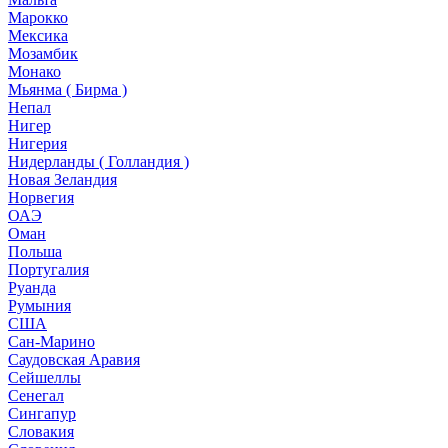
Марокко
Мексика
Мозамбик
Монако
Мьянма ( Бирма )
Непал
Нигер
Нигерия
Нидерланды ( Голландия )
Новая Зеландия
Норвегия
ОАЭ
Оман
Польша
Португалия
Руанда
Румыния
США
Сан-Марино
Саудовская Аравия
Сейшеллы
Сенегал
Сингапур
Словакия