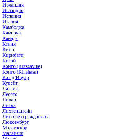
Ирландия
Исландия
Испания
Италия
Камбоджа
Камерун
Канада
Кения
Кипр
Кирибати
Китай
Конго (Brazzaville)
Конго (Kinshasa)
Кот-д’Ивуар
Кувейт
Латвия
Лесото
Ливан
Литва
Лихтенштейн
Лицо без гражданства
Люксембург
Мадагаскар
Малайзия
Мальта