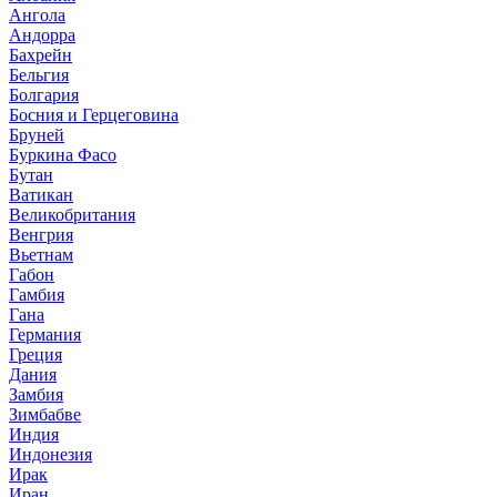
Ангола
Андорра
Бахрейн
Бельгия
Болгария
Босния и Герцеговина
Бруней
Буркина Фасо
Бутан
Ватикан
Великобритания
Венгрия
Вьетнам
Габон
Гамбия
Гана
Германия
Греция
Дания
Замбия
Зимбабве
Индия
Индонезия
Ирак
Иран