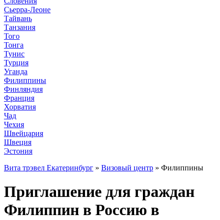
Словения
Сьерра-Леоне
Тайвань
Танзания
Того
Тонга
Тунис
Турция
Уганда
Филиппины
Финляндия
Франция
Хорватия
Чад
Чехия
Швейцария
Швеция
Эстония
Вита трэвел Екатеринбург
»
Визовый центр
» Филиппины
Приглашение для граждан
Филиппин в Россию в