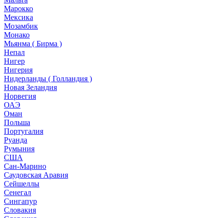
Марокко
Мексика
Мозамбик
Монако
Мьянма ( Бирма )
Непал
Нигер
Нигерия
Нидерланды ( Голландия )
Новая Зеландия
Норвегия
ОАЭ
Оман
Польша
Португалия
Руанда
Румыния
США
Сан-Марино
Саудовская Аравия
Сейшеллы
Сенегал
Сингапур
Словакия