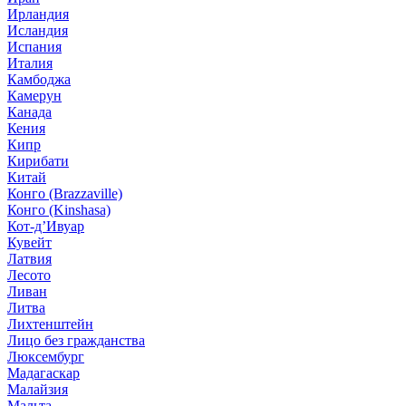
Ирландия
Исландия
Испания
Италия
Камбоджа
Камерун
Канада
Кения
Кипр
Кирибати
Китай
Конго (Brazzaville)
Конго (Kinshasa)
Кот-д’Ивуар
Кувейт
Латвия
Лесото
Ливан
Литва
Лихтенштейн
Лицо без гражданства
Люксембург
Мадагаскар
Малайзия
Мальта