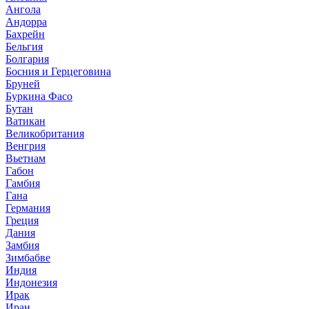
Ангола
Андорра
Бахрейн
Бельгия
Болгария
Босния и Герцеговина
Бруней
Буркина Фасо
Бутан
Ватикан
Великобритания
Венгрия
Вьетнам
Габон
Гамбия
Гана
Германия
Греция
Дания
Замбия
Зимбабве
Индия
Индонезия
Ирак
Иран