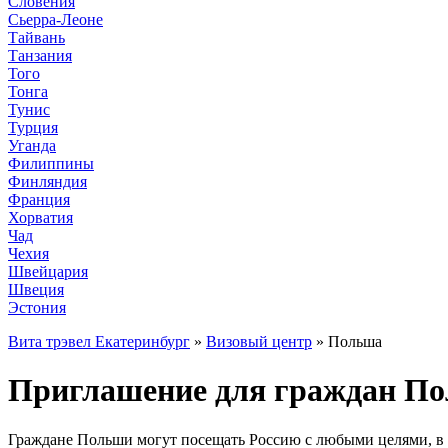
Словения
Сьерра-Леоне
Тайвань
Танзания
Того
Тонга
Тунис
Турция
Уганда
Филиппины
Финляндия
Франция
Хорватия
Чад
Чехия
Швейцария
Швеция
Эстония
Вита трэвел Екатеринбург
»
Визовый центр
» Польша
Приглашение для граждан Пол
Граждане Польши могут посещать Россию с любыми целями, в 