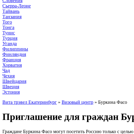
Словения
Сьерра-Леоне
Тайвань
Танзания
Того
Тонга
Тунис
Турция
Уганда
Филиппины
Финляндия
Франция
Хорватия
Чад
Чехия
Швейцария
Швеция
Эстония
Вита трэвел Екатеринбург
»
Визовый центр
» Буркина Фасо
Приглашение для граждан Бур
Граждане Буркина Фасо могут посетить Россию только с целью