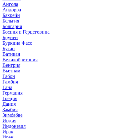
Ангола
Андорра
Бахрейн
Бельгия
Болгария
Босния и Герцеговина
Бруней
Буркина Фасо
Бутан
Ватикан
Великобритания
Венгрия
Вьетнам
Габон
Гамбия
Гана
Германия
Греция
Дания
Замбия
Зимбабве
Индия
Индонезия
Ирак
Иран