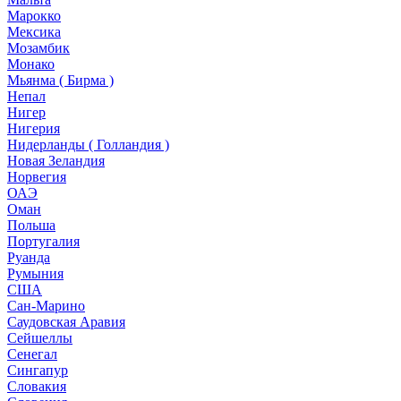
Марокко
Мексика
Мозамбик
Монако
Мьянма ( Бирма )
Непал
Нигер
Нигерия
Нидерланды ( Голландия )
Новая Зеландия
Норвегия
ОАЭ
Оман
Польша
Португалия
Руанда
Румыния
США
Сан-Марино
Саудовская Аравия
Сейшеллы
Сенегал
Сингапур
Словакия