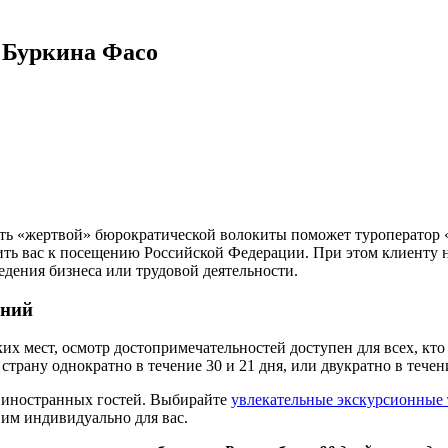
 Буркина Фасо
ать «жертвой» бюрократической волокиты поможет туроператор
ить вас к посещению Российской Федерации. При этом клиенту н
едения бизнеса или трудовой деятельности.
ений
их мест, осмотр достопримечательностей доступен для всех, кт
трану однократно в течение 30 и 21 дня, или двукратно в течен
я иностранных гостей. Выбирайте
увлекательные экскурсионные 
вим индивидуально для вас.