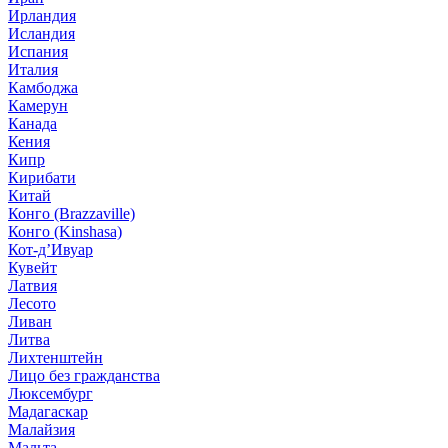
Ирландия
Исландия
Испания
Италия
Камбоджа
Камерун
Канада
Кения
Кипр
Кирибати
Китай
Конго (Brazzaville)
Конго (Kinshasa)
Кот-д’Ивуар
Кувейт
Латвия
Лесото
Ливан
Литва
Лихтенштейн
Лицо без гражданства
Люксембург
Мадагаскар
Малайзия
Мальта