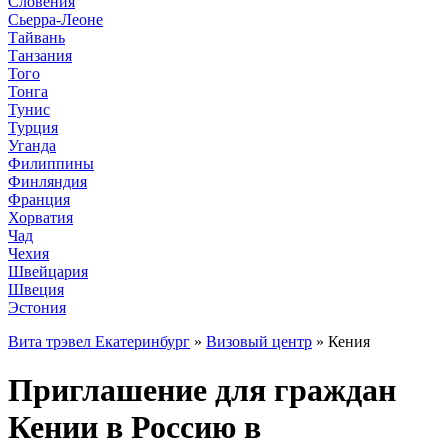
Словения
Сьерра-Леоне
Тайвань
Танзания
Того
Тонга
Тунис
Турция
Уганда
Филиппины
Финляндия
Франция
Хорватия
Чад
Чехия
Швейцария
Швеция
Эстония
Вита трэвел Екатеринбург
»
Визовый центр
» Кения
Приглашение для граждан
Кении в Россию в