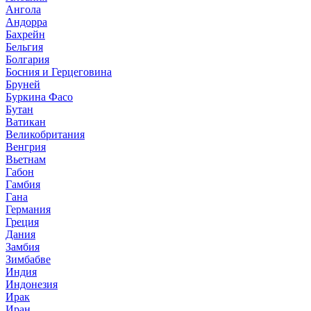
Ангола
Андорра
Бахрейн
Бельгия
Болгария
Босния и Герцеговина
Бруней
Буркина Фасо
Бутан
Ватикан
Великобритания
Венгрия
Вьетнам
Габон
Гамбия
Гана
Германия
Греция
Дания
Замбия
Зимбабве
Индия
Индонезия
Ирак
Иран