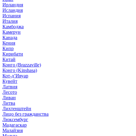
Ирландия
Исландия
Испания
Италия
Камбоджа
Камерун
Канада
Кения
Кипр
Кирибати
Китай
Конго (Brazzaville)
Конго (Kinshasa)
Кот-д’Ивуар
Кувейт
Латвия
Лесото
Ливан
Литва
Лихтенштейн
Лицо без гражданства
Люксембург
Мадагаскар
Малайзия
Мальта