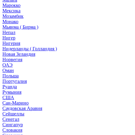
Марокко
Мексика
Мозамбик
Монако
Мьянма ( Бирма )
Непал
Нигер
Нигерия
Нидерланды ( Голландия )
Новая Зеландия
Норвегия
ОАЭ
Оман
Польша
Португалия
Руанда
Румыния
США
Сан-Марино
Саудовская Аравия
Сейшеллы
Сенегал
Сингапур
Словакия