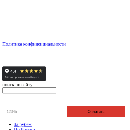
г. Екатеринбург, ул. Шейнкмана, 111, 2 этаж
пн - пт: с 10:00 до 18:00
сб: по согласованию
Реестровый номер туроператора - РТО 022613
Политика конфиденциальности
© 2008-2024 - Администратор сайта ООО ТК "Вита трэвел",
ИНН 7452023824
поиск по сайту
онлайн оплата
Введите номер счета / договора
Оплатить
За рубеж
По России