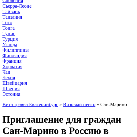
Словения
Сьерра-Леоне
Тайвань
Танзания
Того
Тонга
Тунис
Турция
Уганда
Филиппины
Финляндия
Франция
Хорватия
Чад
Чехия
Швейцария
Швеция
Эстония
Вита трэвел Екатеринбург
»
Визовый центр
» Сан-Марино
Приглашение для граждан
Сан-Марино в Россию в