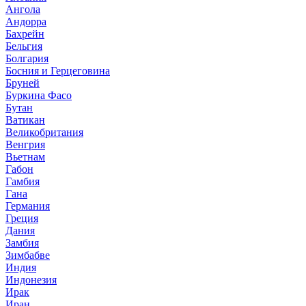
Ангола
Андорра
Бахрейн
Бельгия
Болгария
Босния и Герцеговина
Бруней
Буркина Фасо
Бутан
Ватикан
Великобритания
Венгрия
Вьетнам
Габон
Гамбия
Гана
Германия
Греция
Дания
Замбия
Зимбабве
Индия
Индонезия
Ирак
Иран