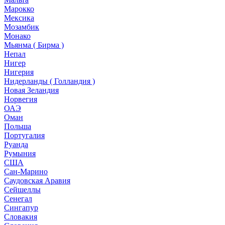
Марокко
Мексика
Мозамбик
Монако
Мьянма ( Бирма )
Непал
Нигер
Нигерия
Нидерланды ( Голландия )
Новая Зеландия
Норвегия
ОАЭ
Оман
Польша
Португалия
Руанда
Румыния
США
Сан-Марино
Саудовская Аравия
Сейшеллы
Сенегал
Сингапур
Словакия