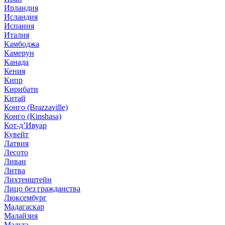
Ирландия
Исландия
Испания
Италия
Камбоджа
Камерун
Канада
Кения
Кипр
Кирибати
Китай
Конго (Brazzaville)
Конго (Kinshasa)
Кот-д’Ивуар
Кувейт
Латвия
Лесото
Ливан
Литва
Лихтенштейн
Лицо без гражданства
Люксембург
Мадагаскар
Малайзия
Мальта