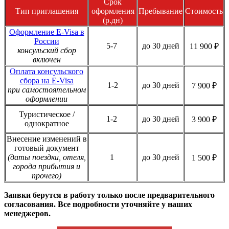
Срок
Тип приглашения
оформления
Пребывание
Стоимость
(р.дн)
Оформление E-Visa в
России
5-7
до 30 дней
11 900 ₽
консульский сбор
включен
Оплата консульского
сбора на E-Visa
1-2
до 30 дней
7 900 ₽
при самостоятельном
оформлении
Туристическое /
1-2
до 30 дней
3 900 ₽
однократное
Внесение изменений в
готовый документ
(даты поездки, отеля,
1
до 30 дней
1 500 ₽
города прибытия и
прочего)
Заявки берутся в работу только после предварительного
согласования. Все подробности уточняйте у наших
менеджеров.