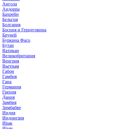
Ангола
Андорра
Бахрейн
Бельгия
Болгария
Босния и Герцеговина
Бруней
Буркина Фасо
Бутан
Ватикан
Великобритания
Венгрия
Вьетнам
Габон
Гамбия
Гана
Германия
Греция
Дания
Замбия
Зимбабве
Индия
Индонезия
Ирак
Иран