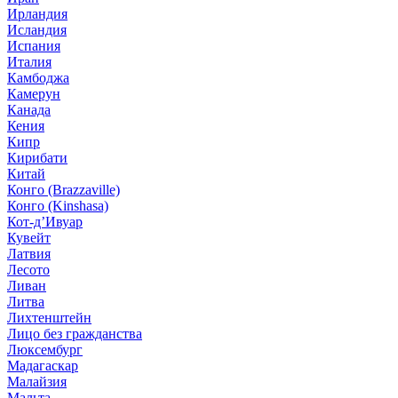
Ирландия
Исландия
Испания
Италия
Камбоджа
Камерун
Канада
Кения
Кипр
Кирибати
Китай
Конго (Brazzaville)
Конго (Kinshasa)
Кот-д’Ивуар
Кувейт
Латвия
Лесото
Ливан
Литва
Лихтенштейн
Лицо без гражданства
Люксембург
Мадагаскар
Малайзия
Мальта