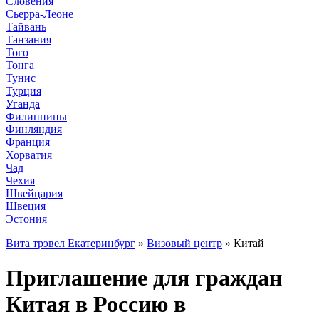
Словения
Сьерра-Леоне
Тайвань
Танзания
Того
Тонга
Тунис
Турция
Уганда
Филиппины
Финляндия
Франция
Хорватия
Чад
Чехия
Швейцария
Швеция
Эстония
Вита трэвел Екатеринбург
»
Визовый центр
» Китай
Приглашение для граждан
Китая в Россию в