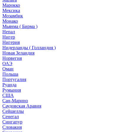
Марокко
Мексика
Мозамбик
Монако
Мьянма ( Бирма )
Непал
Нигер
Нигерия
Нидерланды ( Голландия )
Новая Зеландия
Норвегия
ОАЭ
Оман
Польша
Португалия
Руанда
Румыния
США
Сан-Марино
Саудовская Аравия
Сейшеллы
Сенегал
Сингапур
Словакия