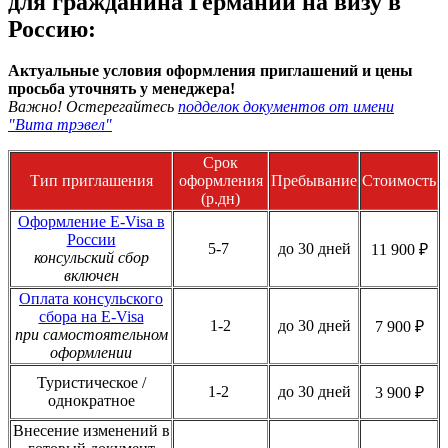
для гражданина Германии на визу в
Россию:
Актуальные условия оформления приглашений и цены
просьба уточнять у менеджера!
Важно! Остерегайтесь
подделок документов от имени
"Вита трэвел"
Срок
Тип приглашения
оформления
Пребывание
Стоимость
(р.дн)
Оформление E-Visa в
России
5-7
до 30 дней
11 900 ₽
консульский сбор
включен
Оплата консульского
сбора на E-Visa
1-2
до 30 дней
7 900 ₽
при самостоятельном
оформлении
Туристическое /
1-2
до 30 дней
3 900 ₽
однократное
Внесение изменений в