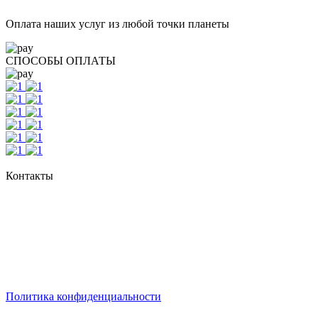
Оплата наших услуг из любой точки планеты
СПОСОБЫ ОПЛАТЫ
Контакты
г. Екатеринбург, ул. Шейнкмана, 111, 2 этаж
пн - пт: с 10:00 до 18:00
сб: по согласованию
Реестровый номер туроператора - РТО 022613
Политика конфиденциальности