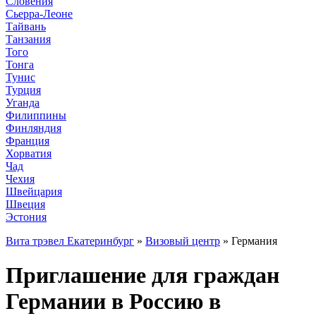
Словения
Сьерра-Леоне
Тайвань
Танзания
Того
Тонга
Тунис
Турция
Уганда
Филиппины
Финляндия
Франция
Хорватия
Чад
Чехия
Швейцария
Швеция
Эстония
Вита трэвел Екатеринбург
»
Визовый центр
» Германия
Приглашение для граждан
Германии в Россию в