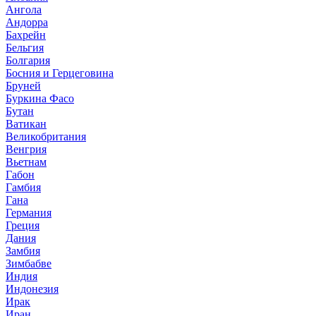
Ангола
Андорра
Бахрейн
Бельгия
Болгария
Босния и Герцеговина
Бруней
Буркина Фасо
Бутан
Ватикан
Великобритания
Венгрия
Вьетнам
Габон
Гамбия
Гана
Германия
Греция
Дания
Замбия
Зимбабве
Индия
Индонезия
Ирак
Иран