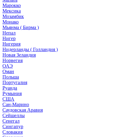
Марокко
Мексика
Мозамбик
Монако
Мьянма ( Бирма )
Непал
Нигер
Нигерия
Нидерланды ( Голландия )
Новая Зеландия
Норвегия
ОАЭ
Оман
Польша
Португалия
Руанда
Румыния
США
Сан-Марино
Саудовская Аравия
Сейшеллы
Сенегал
Сингапур
Словакия