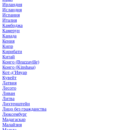
Ирландия
Исландия
Испания
Италия
Камбоджа
Камерун
Канада
Кения
Кипр
Кирибати
Китай
Конго (Brazzaville)
Конго (Kinshasa)
Кот-д’Ивуар
Кувейт
Латвия
Лесото
Ливан
Литва
Лихтенштейн
Лицо без гражданства
Люксембург
Мадагаскар
Малайзия
Мальта