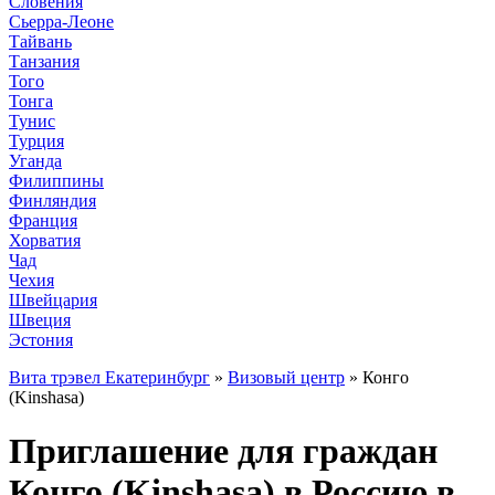
Словения
Сьерра-Леоне
Тайвань
Танзания
Того
Тонга
Тунис
Турция
Уганда
Филиппины
Финляндия
Франция
Хорватия
Чад
Чехия
Швейцария
Швеция
Эстония
Вита трэвел Екатеринбург
»
Визовый центр
» Конго
(Kinshasa)
Приглашение для граждан
Конго (Kinshasa) в Россию в