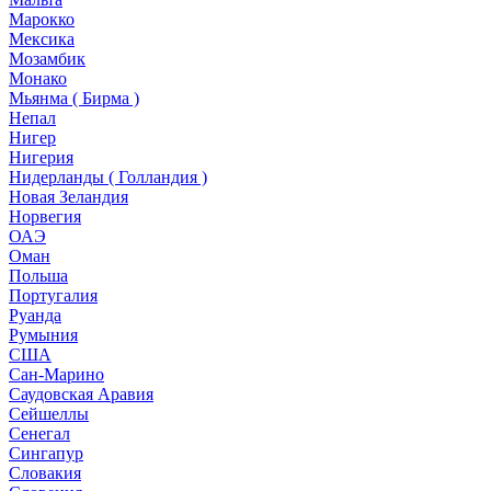
Марокко
Мексика
Мозамбик
Монако
Мьянма ( Бирма )
Непал
Нигер
Нигерия
Нидерланды ( Голландия )
Новая Зеландия
Норвегия
ОАЭ
Оман
Польша
Португалия
Руанда
Румыния
США
Сан-Марино
Саудовская Аравия
Сейшеллы
Сенегал
Сингапур
Словакия