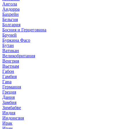
Ангола
Андорра
Бахрейн
Бельгия
Болгария
Босния и Герцеговина
Бруней
Буркина Фасо
Бутан
Ватикан
Великобритания
Венгрия
Вьетнам
Габон
Гамбия
Гана
Германия
Греция
Дания
Замбия
Зимбабве
Индия
Индонезия
Ирак
Иран