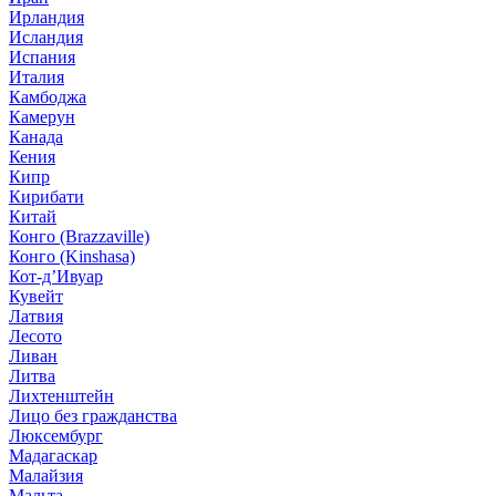
Ирландия
Исландия
Испания
Италия
Камбоджа
Камерун
Канада
Кения
Кипр
Кирибати
Китай
Конго (Brazzaville)
Конго (Kinshasa)
Кот-д’Ивуар
Кувейт
Латвия
Лесото
Ливан
Литва
Лихтенштейн
Лицо без гражданства
Люксембург
Мадагаскар
Малайзия
Мальта