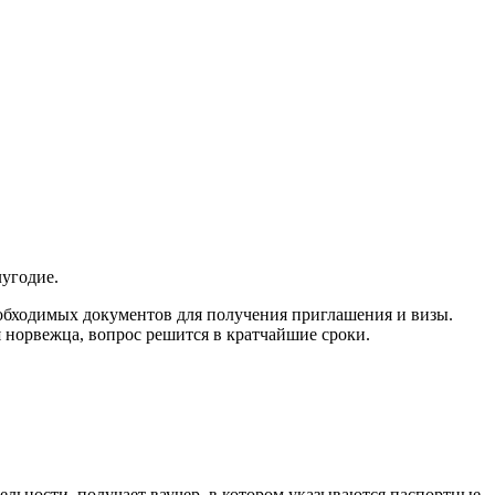
лугодие.
еобходимых документов для получения приглашения и визы.
я норвежца, вопрос решится в кратчайшие сроки.
тельности, получает ваучер, в котором указываются паспортные