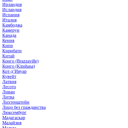
Ирландия
Исландия
Испания
Италия
Камбоджа
Камерун
Канада
Кения
Кипр
Кирибати
Китай
Конго (Brazzaville)
Конго (Kinshasa)
Кот-д’Ивуар
Кувейт
Латвия
Лесото
Ливан
Литва
Лихтенштейн
Лицо без гражданства
Люксембург
Мадагаскар
Малайзия
Мальта