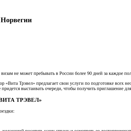
 Норвегии
визам не может пребывать в России более 90 дней за каждое по
р «Вита Трэвел» предлагает свои услуги по подготовке всех н
е придется выстаивать очереди, чтобы получить приглашение дл
 «ВИТА ТРЭВЕЛ»
оездки:
м, желающий посетить нашу страну и осмотреть ее достопримеча