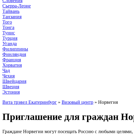
Словения
Сьерра-Леоне
Тайвань
Танзания
Того
Тонга
Тунис
Турция
Уганда
Филиппины
Финляндия
Франция
Хорватия
Чад
Чехия
Швейцария
Швеция
Эстония
Вита трэвел Екатеринбург
»
Визовый центр
» Норвегия
Приглашение для граждан Нор
Граждане Норвегии могут посещать Россию с любыми целями, 