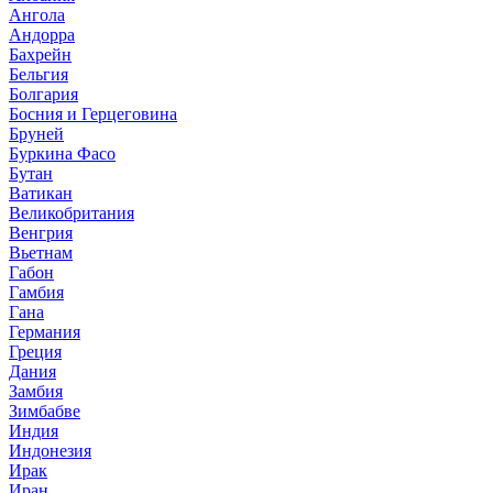
Ангола
Андорра
Бахрейн
Бельгия
Болгария
Босния и Герцеговина
Бруней
Буркина Фасо
Бутан
Ватикан
Великобритания
Венгрия
Вьетнам
Габон
Гамбия
Гана
Германия
Греция
Дания
Замбия
Зимбабве
Индия
Индонезия
Ирак
Иран