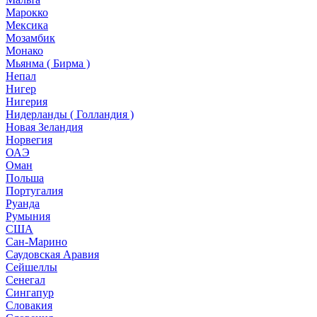
Марокко
Мексика
Мозамбик
Монако
Мьянма ( Бирма )
Непал
Нигер
Нигерия
Нидерланды ( Голландия )
Новая Зеландия
Норвегия
ОАЭ
Оман
Польша
Португалия
Руанда
Румыния
США
Сан-Марино
Саудовская Аравия
Сейшеллы
Сенегал
Сингапур
Словакия