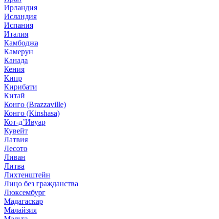
Ирландия
Исландия
Испания
Италия
Камбоджа
Камерун
Канада
Кения
Кипр
Кирибати
Китай
Конго (Brazzaville)
Конго (Kinshasa)
Кот-д’Ивуар
Кувейт
Латвия
Лесото
Ливан
Литва
Лихтенштейн
Лицо без гражданства
Люксембург
Мадагаскар
Малайзия
Мальта