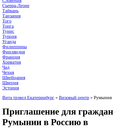
Словения
Сьерра-Леоне
Тайвань
Танзания
Того
Тонга
Тунис
Турция
Уганда
Филиппины
Финляндия
Франция
Хорватия
Чад
Чехия
Швейцария
Швеция
Эстония
Вита трэвел Екатеринбург
»
Визовый центр
» Румыния
Приглашение для граждан
Румынии в Россию в