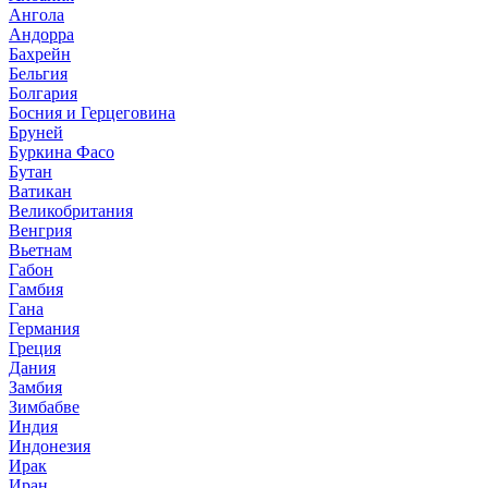
Ангола
Андорра
Бахрейн
Бельгия
Болгария
Босния и Герцеговина
Бруней
Буркина Фасо
Бутан
Ватикан
Великобритания
Венгрия
Вьетнам
Габон
Гамбия
Гана
Германия
Греция
Дания
Замбия
Зимбабве
Индия
Индонезия
Ирак
Иран