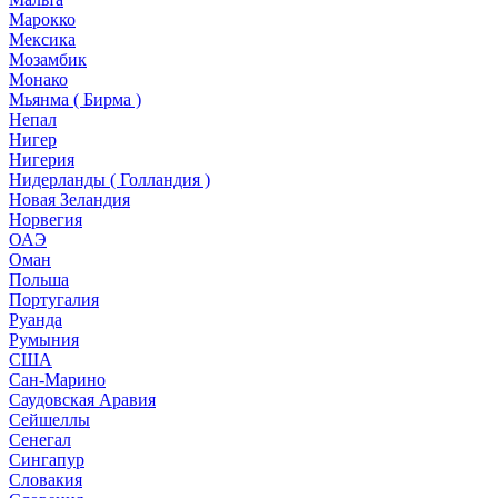
Марокко
Мексика
Мозамбик
Монако
Мьянма ( Бирма )
Непал
Нигер
Нигерия
Нидерланды ( Голландия )
Новая Зеландия
Норвегия
ОАЭ
Оман
Польша
Португалия
Руанда
Румыния
США
Сан-Марино
Саудовская Аравия
Сейшеллы
Сенегал
Сингапур
Словакия