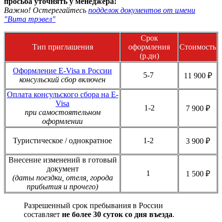
просьба уточнять у менеджера!
Важно! Остерегайтесь
подделок документов от имени
"Вита трэвел"
Срок
Тип приглашения
оформления
Стоимость
(р.дн)
Оформление E-Visa в России
5-7
11 900 ₽
консульский сбор включен
Оплата консульского сбора на E-
Visa
1-2
7 900 ₽
при самостоятельном
оформлении
Туристическое / однократное
1-2
3 900 ₽
Внесение изменений в готовый
документ
1
1 500 ₽
(даты поездки, отеля, города
прибытия и прочего)
Разрешенный срок пребывания в России
составляет
не более 30 суток со дня въезда
.