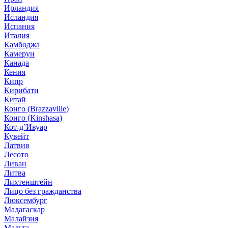
Ирландия
Исландия
Испания
Италия
Камбоджа
Камерун
Канада
Кения
Кипр
Кирибати
Китай
Конго (Brazzaville)
Конго (Kinshasa)
Кот-д’Ивуар
Кувейт
Латвия
Лесото
Ливан
Литва
Лихтенштейн
Лицо без гражданства
Люксембург
Мадагаскар
Малайзия
Мальта