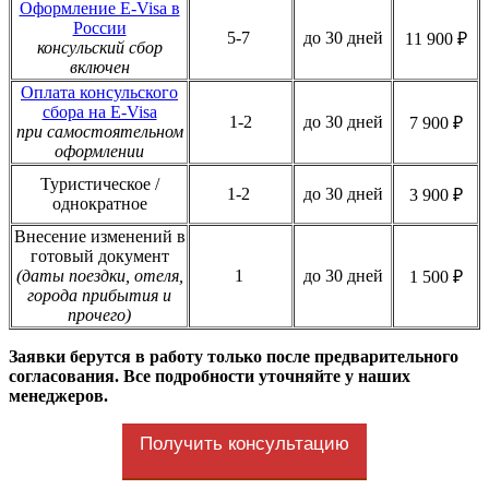
Оформление E-Visa в
России
5-7
до 30 дней
11 900 ₽
консульский сбор
включен
Оплата консульского
сбора на E-Visa
1-2
до 30 дней
7 900 ₽
при самостоятельном
оформлении
Туристическое /
1-2
до 30 дней
3 900 ₽
однократное
Внесение изменений в
готовый документ
(даты поездки, отеля,
1
до 30 дней
1 500 ₽
города прибытия и
прочего)
Заявки берутся в работу только после предварительного
согласования. Все подробности уточняйте у наших
менеджеров.
Получить консультацию