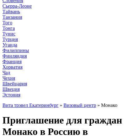
Словения
Сьерра-Леоне
Тайвань
Танзания
Того
Тонга
Тунис
Турция
Уганда
Филиппины
Финляндия
Франция
Хорватия
Чад
Чехия
Швейцария
Швеция
Эстония
Вита трэвел Екатеринбург
»
Визовый центр
» Монако
Приглашение для граждан
Монако в Россию в