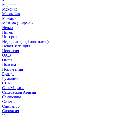
Марокко
Мексика
Мозамбик
Монако
Мьянма ( Бирма )
Непал
Нигер
Нигерия
Нидерланды ( Голландия )
Новая Зеландия
Норвегия
ОАЭ
Оман
Польша
Португалия
Руанда
Румыния
США
Сан-Марино
Саудовская Аравия
Сейшеллы
Сенегал
Сингапур
Словакия