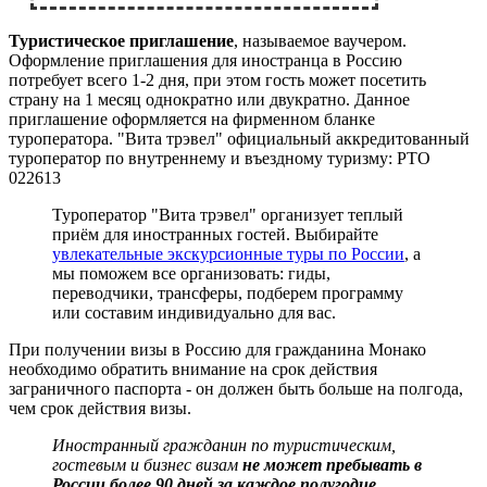
Т
уристическое приглашение
, называемое ваучером.
Оформление приглашения для иностранца в Россию
потребует всего 1-2 дня, при этом гость может посетить
страну на 1 месяц однократно или двукратно. Данное
приглашение оформляется на фирменном бланке
туроператора. "Вита трэвел" официальный аккредитованный
туроператор по внутреннему и въездному туризму: РТО
022613
Туроператор "Вита трэвел" организует теплый
приём для иностранных гостей. Выбирайте
увлекательные экскурсионные туры по России
, а
мы поможем все организовать: гиды,
переводчики, трансферы, подберем программу
или составим индивидуально для вас.
При получении визы в Россию для гражданина Монако
необходимо обратить внимание на срок действия
заграничного паспорта - он должен быть больше на полгода,
чем срок действия визы.
Иностранный гражданин по туристическим,
гостевым и бизнес визам
не может пребывать в
России более 90 дней за каждое полугодие.