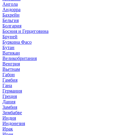
Ангола
Андорра
Бахрейн
Бельгия
Болгария
Босния и Герцеговина
Бруней
Буркина Фасо
Бутан
Ватикан
Великобритания
Венгрия
Вьетнам
Габон
Гамбия
Гана
Германия
Греция
Дания
Замбия
Зимбабве
Индия
Индонезия
Ирак
Иран