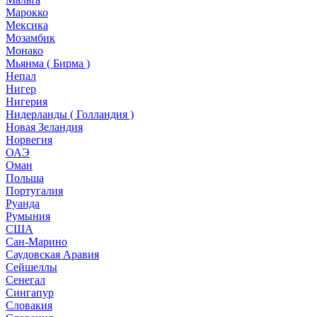
Марокко
Мексика
Мозамбик
Монако
Мьянма ( Бирма )
Непал
Нигер
Нигерия
Нидерланды ( Голландия )
Новая Зеландия
Норвегия
ОАЭ
Оман
Польша
Португалия
Руанда
Румыния
США
Сан-Марино
Саудовская Аравия
Сейшеллы
Сенегал
Сингапур
Словакия