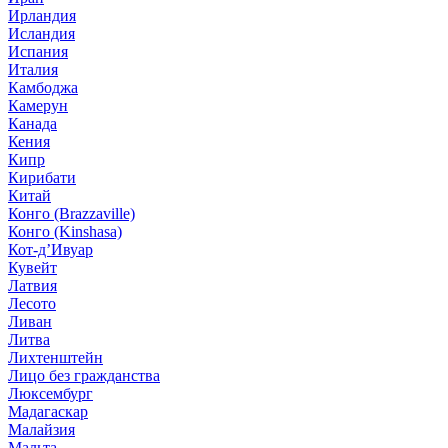
Ирландия
Исландия
Испания
Италия
Камбоджа
Камерун
Канада
Кения
Кипр
Кирибати
Китай
Конго (Brazzaville)
Конго (Kinshasa)
Кот-д’Ивуар
Кувейт
Латвия
Лесото
Ливан
Литва
Лихтенштейн
Лицо без гражданства
Люксембург
Мадагаскар
Малайзия
Мальта