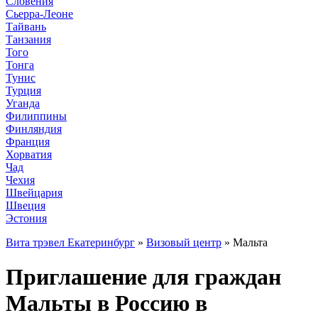
Словения
Сьерра-Леоне
Тайвань
Танзания
Того
Тонга
Тунис
Турция
Уганда
Филиппины
Финляндия
Франция
Хорватия
Чад
Чехия
Швейцария
Швеция
Эстония
Вита трэвел Екатеринбург
»
Визовый центр
» Мальта
Приглашение для граждан
Мальты в Россию в