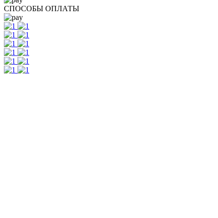
СПОСОБЫ ОПЛАТЫ
Контакты
г. Екатеринбург, ул. Шейнкмана, 111, 2 этаж
пн - пт: с 10:00 до 18:00
сб: по согласованию