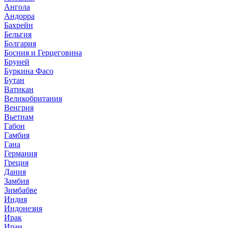
Ангола
Андорра
Бахрейн
Бельгия
Болгария
Босния и Герцеговина
Бруней
Буркина Фасо
Бутан
Ватикан
Великобритания
Венгрия
Вьетнам
Габон
Гамбия
Гана
Германия
Греция
Дания
Замбия
Зимбабве
Индия
Индонезия
Ирак
Иран