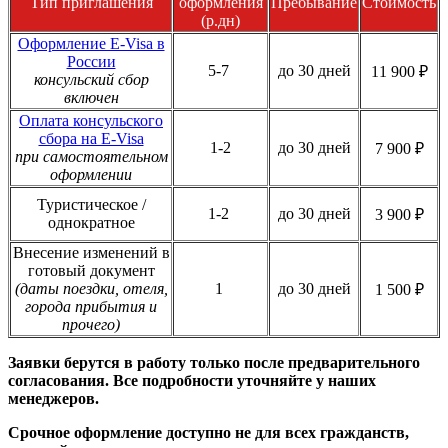
Тип приглашения
оформления
Пребывание
Стоимость
(р.дн)
Оформление E-Visa в
России
5-7
до 30 дней
11 900 ₽
консульский сбор
включен
Оплата консульского
сбора на E-Visa
1-2
до 30 дней
7 900 ₽
при самостоятельном
оформлении
Туристическое /
1-2
до 30 дней
3 900 ₽
однократное
Внесение изменений в
готовый документ
(даты поездки, отеля,
1
до 30 дней
1 500 ₽
города прибытия и
прочего)
Заявки берутся в работу только после предварительного
согласования. Все подробности уточняйте у наших
менеджеров.
Срочное оформление доступно не для всех гражданств,