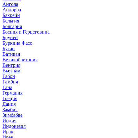
Ангола
Андорра
Бахрейн
Бельгия
Болгария
Босния и Герцеговина
Бруней
Буркина Фасо
Бутан
Ватикан
Великобритания
Венгрия
Вьетнам
Габон
Гамбия
Гана
Германия
Греция
Дания
Замбия
Зимбабве
Индия
Индонезия
Ирак
Иран