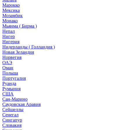
Марокко
Мексика
Мозамбик
Монако
Мьянма ( Бирма )
Непал
Нигер
Нигерия
Нидерланды ( Голландия )
Новая Зеландия
Норвегия
ОАЭ
Оман
Польша
Португалия
Руанда
Румыния
США
Сан-Марино
Саудовская Аравия
Сейшеллы
Сенегал
Сингапур
Словакия