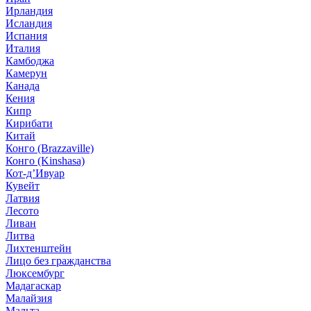
Ирландия
Исландия
Испания
Италия
Камбоджа
Камерун
Канада
Кения
Кипр
Кирибати
Китай
Конго (Brazzaville)
Конго (Kinshasa)
Кот-д’Ивуар
Кувейт
Латвия
Лесото
Ливан
Литва
Лихтенштейн
Лицо без гражданства
Люксембург
Мадагаскар
Малайзия
Мальта