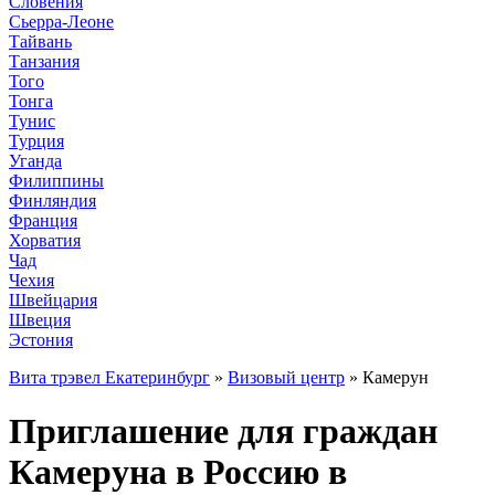
Словения
Сьерра-Леоне
Тайвань
Танзания
Того
Тонга
Тунис
Турция
Уганда
Филиппины
Финляндия
Франция
Хорватия
Чад
Чехия
Швейцария
Швеция
Эстония
Вита трэвел Екатеринбург
»
Визовый центр
» Камерун
Приглашение для граждан
Камеруна в Россию в