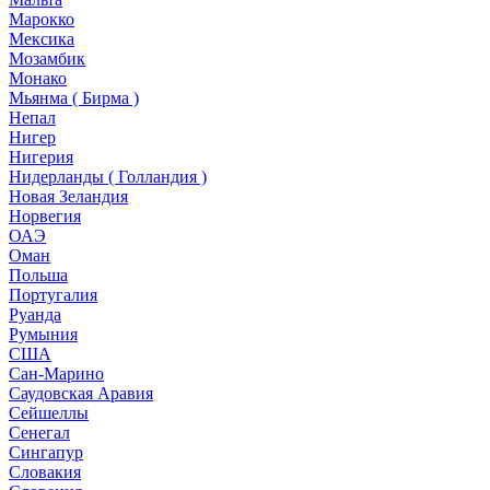
Марокко
Мексика
Мозамбик
Монако
Мьянма ( Бирма )
Непал
Нигер
Нигерия
Нидерланды ( Голландия )
Новая Зеландия
Норвегия
ОАЭ
Оман
Польша
Португалия
Руанда
Румыния
США
Сан-Марино
Саудовская Аравия
Сейшеллы
Сенегал
Сингапур
Словакия