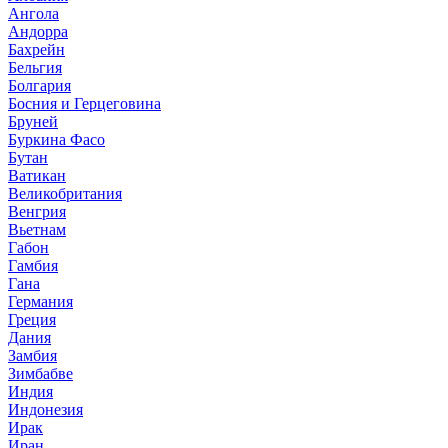
Ангола
Андорра
Бахрейн
Бельгия
Болгария
Босния и Герцеговина
Бруней
Буркина Фасо
Бутан
Ватикан
Великобритания
Венгрия
Вьетнам
Габон
Гамбия
Гана
Германия
Греция
Дания
Замбия
Зимбабве
Индия
Индонезия
Ирак
Иран