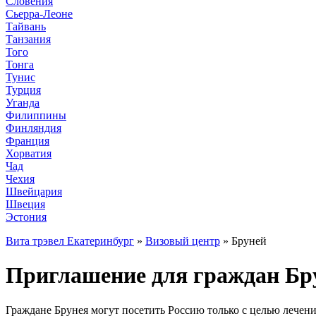
Словения
Сьерра-Леоне
Тайвань
Танзания
Того
Тонга
Тунис
Турция
Уганда
Филиппины
Финляндия
Франция
Хорватия
Чад
Чехия
Швейцария
Швеция
Эстония
Вита трэвел Екатеринбург
»
Визовый центр
» Бруней
Приглашение для граждан Бру
Граждане Брунея могут посетить Россию только с целью лечен