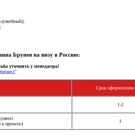
служебный);
;
ина Брунея на визу в Россию:
ьба уточнять у менеджера!
трэвел"
Срок оформления (
1-2
кумент
1
 и прочего)