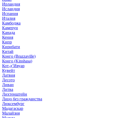
Ирландия
Исландия
Испания
Италия
Камбоджа
Камерун
Канада
Кения
Кипр
Кирибати
Китай
Конго (Brazzaville)
Конго (Kinshasa)
Кот-д’Ивуар
Кувейт
Латвия
Лесото
Ливан
Литва
Лихтенштейн
Лицо без гражданства
Люксембург
Мадагаскар
Малайзия
Мальта