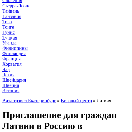
Словения
Сьерра-Леоне
Тайвань
Танзания
Того
Тонга
Тунис
Турция
Уганда
Филиппины
Финляндия
Франция
Хорватия
Чад
Чехия
Швейцария
Швеция
Эстония
Вита трэвел Екатеринбург
»
Визовый центр
» Латвия
Приглашение для граждан
Латвии в Россию в