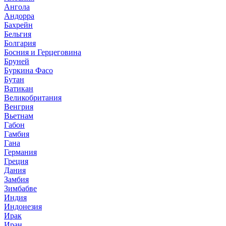
Ангола
Андорра
Бахрейн
Бельгия
Болгария
Босния и Герцеговина
Бруней
Буркина Фасо
Бутан
Ватикан
Великобритания
Венгрия
Вьетнам
Габон
Гамбия
Гана
Германия
Греция
Дания
Замбия
Зимбабве
Индия
Индонезия
Ирак
Иран