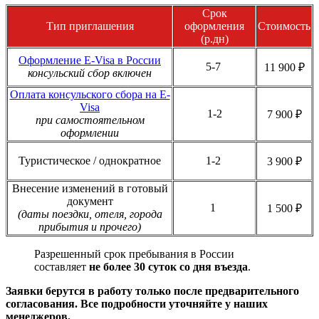
Срок
Тип приглашения
оформления
Стоимость
(р.дн)
Оформление E-Visa в России
5-7
11 900 ₽
консульский сбор включен
Оплата консульского сбора на E-
Visa
1-2
7 900 ₽
при самостоятельном
оформлении
Туристическое / однократное
1-2
3 900 ₽
Внесение изменений в готовый
документ
1
1 500 ₽
(даты поездки, отеля, города
прибытия и прочего)
Разрешенный срок пребывания в России
составляет
не более 30 суток со дня въезда
.
Заявки берутся в работу только после предварительного
согласования. Все подробности уточняйте у наших
менеджеров.