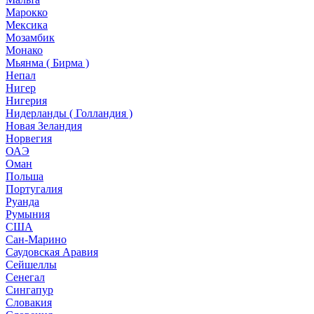
Марокко
Мексика
Мозамбик
Монако
Мьянма ( Бирма )
Непал
Нигер
Нигерия
Нидерланды ( Голландия )
Новая Зеландия
Норвегия
ОАЭ
Оман
Польша
Португалия
Руанда
Румыния
США
Сан-Марино
Саудовская Аравия
Сейшеллы
Сенегал
Сингапур
Словакия