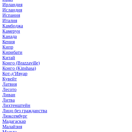
Ирландия
Исландия
Испания
Италия
Камбоджа
Камерун
Канада
Кения
Кипр
Кирибати
Китай
Конго (Brazzaville)
Конго (Kinshasa)
Кот-д’Ивуар
Кувейт
Латвия
Лесото
Ливан
Литва
Лихтенштейн
Лицо без гражданства
Люксембург
Мадагаскар
Малайзия
Мальта