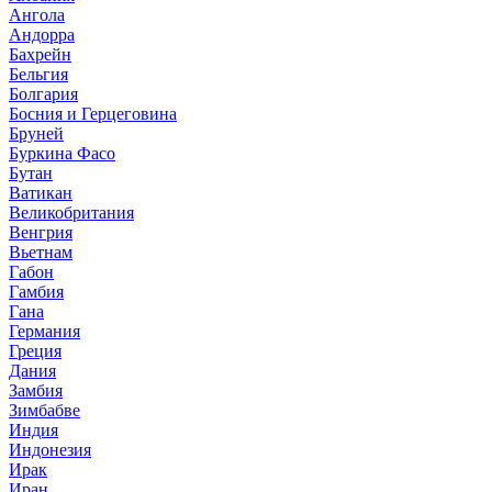
Ангола
Андорра
Бахрейн
Бельгия
Болгария
Босния и Герцеговина
Бруней
Буркина Фасо
Бутан
Ватикан
Великобритания
Венгрия
Вьетнам
Габон
Гамбия
Гана
Германия
Греция
Дания
Замбия
Зимбабве
Индия
Индонезия
Ирак
Иран