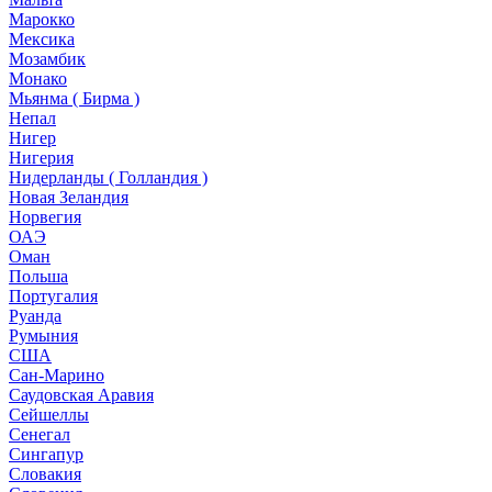
Марокко
Мексика
Мозамбик
Монако
Мьянма ( Бирма )
Непал
Нигер
Нигерия
Нидерланды ( Голландия )
Новая Зеландия
Норвегия
ОАЭ
Оман
Польша
Португалия
Руанда
Румыния
США
Сан-Марино
Саудовская Аравия
Сейшеллы
Сенегал
Сингапур
Словакия