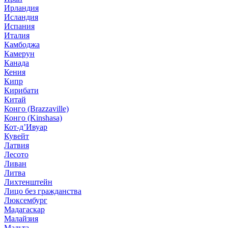
Ирландия
Исландия
Испания
Италия
Камбоджа
Камерун
Канада
Кения
Кипр
Кирибати
Китай
Конго (Brazzaville)
Конго (Kinshasa)
Кот-д’Ивуар
Кувейт
Латвия
Лесото
Ливан
Литва
Лихтенштейн
Лицо без гражданства
Люксембург
Мадагаскар
Малайзия
Мальта