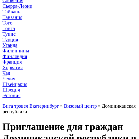
Словения
Сьерра-Леоне
Тайвань
Танзания
Того
Тонга
Тунис
Турция
Уганда
Филиппины
Финляндия
Франция
Хорватия
Чад
Чехия
Швейцария
Швеция
Эстония
Вита трэвел Екатеринбург
»
Визовый центр
» Доминиканская
республика
Приглашение для граждан
Доминиканской республики в