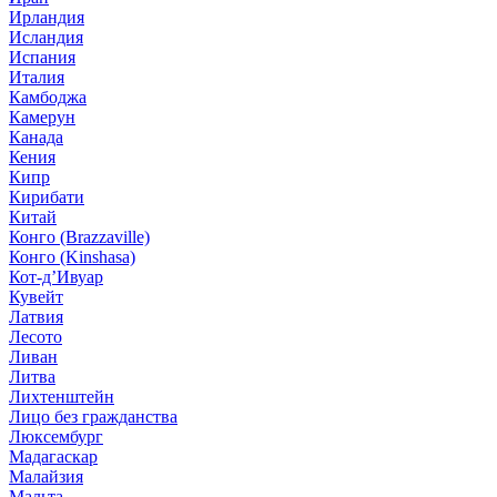
Ирландия
Исландия
Испания
Италия
Камбоджа
Камерун
Канада
Кения
Кипр
Кирибати
Китай
Конго (Brazzaville)
Конго (Kinshasa)
Кот-д’Ивуар
Кувейт
Латвия
Лесото
Ливан
Литва
Лихтенштейн
Лицо без гражданства
Люксембург
Мадагаскар
Малайзия
Мальта