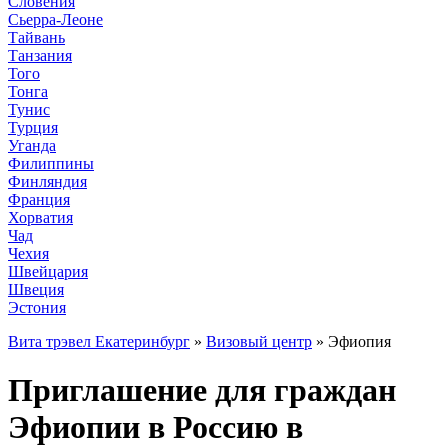
Словения
Сьерра-Леоне
Тайвань
Танзания
Того
Тонга
Тунис
Турция
Уганда
Филиппины
Финляндия
Франция
Хорватия
Чад
Чехия
Швейцария
Швеция
Эстония
Вита трэвел Екатеринбург
»
Визовый центр
» Эфиопия
Приглашение для граждан
Эфиопии в Россию в