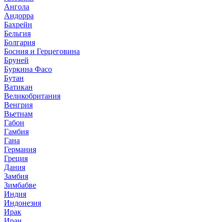
Ангола
Андорра
Бахрейн
Бельгия
Болгария
Босния и Герцеговина
Бруней
Буркина Фасо
Бутан
Ватикан
Великобритания
Венгрия
Вьетнам
Габон
Гамбия
Гана
Германия
Греция
Дания
Замбия
Зимбабве
Индия
Индонезия
Ирак
Иран