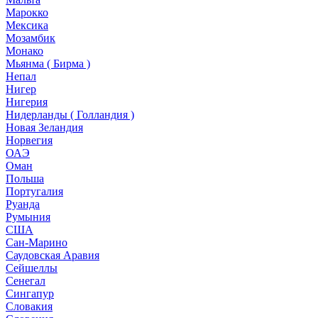
Марокко
Мексика
Мозамбик
Монако
Мьянма ( Бирма )
Непал
Нигер
Нигерия
Нидерланды ( Голландия )
Новая Зеландия
Норвегия
ОАЭ
Оман
Польша
Португалия
Руанда
Румыния
США
Сан-Марино
Саудовская Аравия
Сейшеллы
Сенегал
Сингапур
Словакия