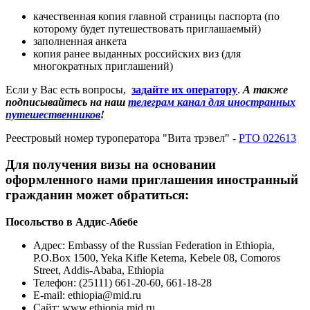
качественная копия главной страницы паспорта (по
которому будет путешествовать приглашаемый)
заполненная анкета
копия ранее выданных российских виз (для
многократных приглашений)
Если у Вас есть вопросы,
задайте их оператору
.
А также
подписывайтесь на наш
телеграм канал для иностранных
путешественников
!
Реестровый номер туроператора "Вита трэвел" -
РТО 022613
Для получения визы на основании
оформленного нами приглашения иностранный
гражданин может обратиться:
Посольство в Аддис-Абебе
Адрес
: Embassy of the Russian Federation in Ethiopia,
P.O.Box 1500, Yeka Kifle Ketema, Kebele 08, Comoros
Street, Addis-Ababa, Ethiopia
Телефон: (25111) 661-20-60, 661-18-28
E-mail: ethiopia@mid.ru
Сайт: www.ethiopia.mid.ru