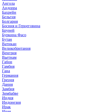
Ангола
Андорра
Бахрейн
Бельгия
Болгария
Босния и Герцеговина
Бруней
Буркина Фасо
Бутан
Ватикан
Великобритания
Венгрия
Вьетнам
Габон
Гамбия
Гана
Германия
Греция
Дания
Замбия
Зимбабве
Индия
Индонезия
Ирак
Иран