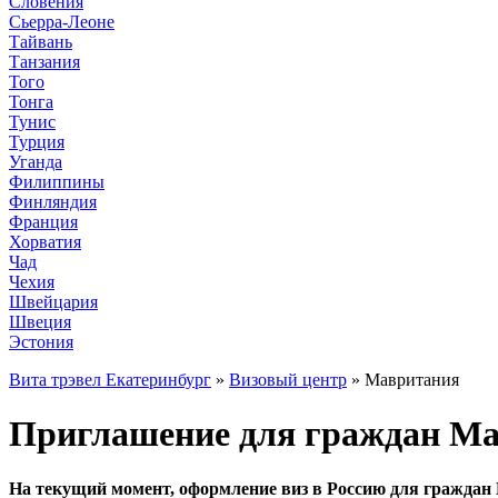
Словения
Сьерра-Леоне
Тайвань
Танзания
Того
Тонга
Тунис
Турция
Уганда
Филиппины
Финляндия
Франция
Хорватия
Чад
Чехия
Швейцария
Швеция
Эстония
Вита трэвел Екатеринбург
»
Визовый центр
» Мавритания
Приглашение для граждан Мав
На текущий момент, оформление виз в Россию для граждан 