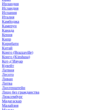
Ирландия
Исландия
Испания
Италия
Камбоджа
Камерун
Канада
Кения
Кипр
Кирибати
Китай
Конго (Brazzaville)
Конго (Kinshasa)
Кот-д’Ивуар
Кувейт
Латвия
Лесото
Ливан
Литва
Лихтенштейн
Лицо без гражданства
Люксембург
Мадагаскар
Малайзия
Мальта