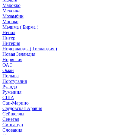
Марокко
Мексика
Мозамбик
Монако
Мьянма ( Бирма )
Непал
Нигер
Нигерия
Нидерланды ( Голландия )
Новая Зеландия
Норвегия
ОАЭ
Оман
Польша
Португалия
Руанда
Румыния
США
Сан-Марино
Саудовская Аравия
Сейшеллы
Сенегал
Сингапур
Словакия